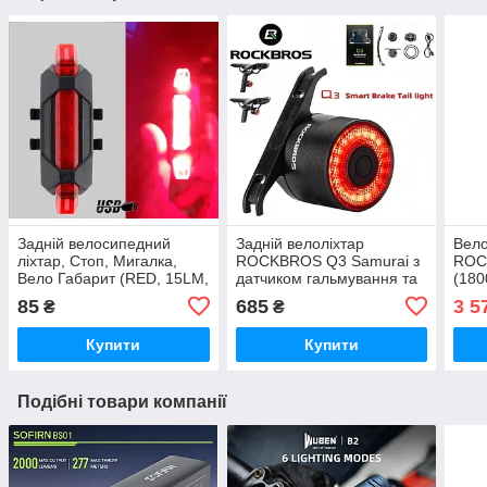
Задній велосипедний
Задній велоліхтар
Вел
ліхтар, Стоп, Мигалка,
ROCKBROS Q3 Samurai з
ROC
Вело Габарит (RED, 15LM,
датчиком гальмування та
(18
5 led, 4 режиму, USB, до
світла, LED індикація
5200
85
685
3 5
₴
₴
12год роботи)
заряду, Два кріплення
Даль
Інди
Купити
Купити
Подібні товари компанії