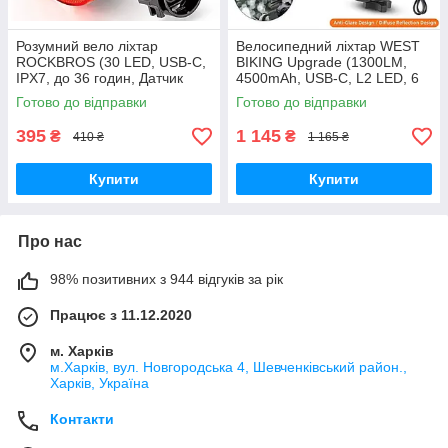
Розумний вело ліхтар
Велосипедний ліхтар WEST
ROCKBROS (30 LED, USB-C,
BIKING Upgrade (1300LM,
IPX7, до 36 годин, Датчик
4500mAh, USB-C, L2 LED, 6
руху, Режим сну)
Mode, IPX6, Відмінне
Готово до відправки
Готово до відправки
кріплення)
395
1 145
₴
₴
410 ₴
1 165 ₴
Купити
Купити
Про нас
98% позитивних з 944 відгуків за рік
Працює з 11.12.2020
м. Харків
м.Харків, вул. Новгородська 4, Шевченківський район.,
Харків, Україна
Контакти