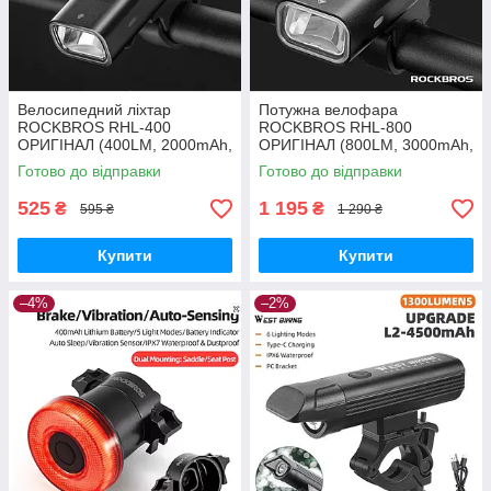
Велосипедний ліхтар
Потужна велофара
ROCKBROS RHL-400
ROCKBROS RHL-800
ОРИГІНАЛ (400LM, 2000mAh,
ОРИГІНАЛ (800LM, 3000mAh,
USB-C, IPX6, 4 Mode)
USB-C, IPX6, 5 Mode)
Готово до відправки
Готово до відправки
525
1 195
₴
₴
595 ₴
1 290 ₴
Купити
Купити
–4%
–2%