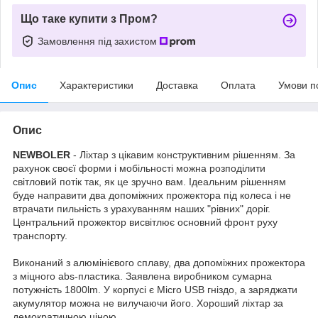
Що таке купити з Пром?
Замовлення під захистом
Опис
Характеристики
Доставка
Оплата
Умови п
Опис
NEWBOLER
- Ліхтар з цікавим конструктивним рішенням. За
рахунок своєї форми і мобільності можна розподілити
світловий потік так, як це зручно вам. Ідеальним рішенням
буде направити два допоміжних прожектора під колеса і не
втрачати пильність з урахуванням наших "рівних" доріг.
Центральний прожектор висвітлює основний фронт руху
транспорту.
Виконаний з алюмінієвого сплаву, два допоміжних прожектора
з міцного abs-пластика. Заявлена виробником сумарна
потужність 1800lm. У корпусі є Micro USB гніздо, а заряджати
акумулятор можна не вилучаючи його. Хороший ліхтар за
демократичною ціною.