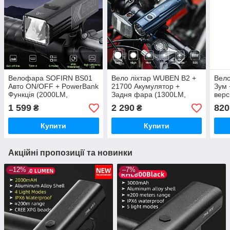
Велофара SOFIRN BS01
Вело ліхтар WUBEN B2 +
Вел
Авто ON/OFF + PowerBank
21700 Акумулятор +
Зум 
Функція (2000LM,
Задня фара (1300LM,
верс
5000mAh, USB-C, IP65,
USB-C, IP68, Osram P9
(18
1 599
2 290
820
₴
₴
277 метрів)
LED, 280 метрів)
LED,
Купити
Купити
Акційні пропозиції та новинки
–12%
–7%