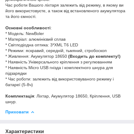
Час роботи Вашого ліхтаря залежить від режиму, в якому ви
його використовуєте, а також від встановленого акумулятора
та його ємності.
Основні особливості
:
* Модель: NewBoler
* Матеріал: алюмінієвий сплав
* Світлодіодна оптика: 3*XML T6 LED
* Режими: яскравий, середній, тьмяний, стробоскоп
* Живлення: Акумулятор 18650
(Входить до комплекту!)
* Наявність Універсального кріплення з регулюванням
* Наявність Micro USB гнізда і комплектного шнура для
підзарядки
* Час роботи: залежить від використовуваного режиму і
батареї (5-8ч)
Комплектація
: Ліхтар, Акумулятор 18650, Кріплення, USB
шнур.
Приховати
Характеристики