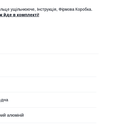
ільце ущільнююче, Інструкція, Фірмова Коробка.
 йде в комплекті!
одна
ий алюміній