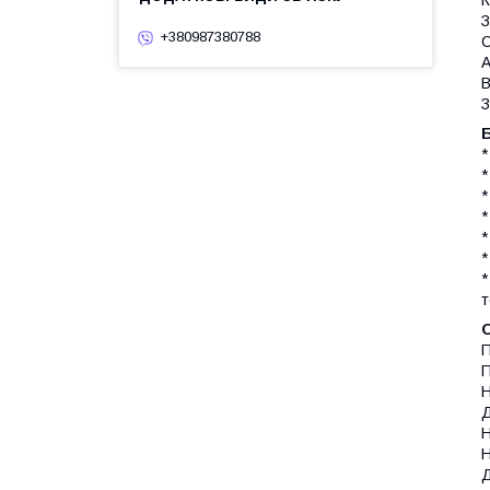
З
+380987380788
С
А
В
З
Б
*
*
*
*
*
*
*
т
О
П
П
Н
Д
Н
Н
Д