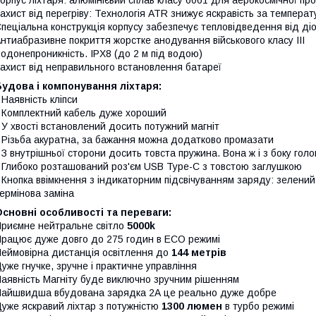
ахист від перегріву: Технологія ATR знижує яскравість за темпера
пеціальна конструкція корпусу забезпечує тепловідведення від діод
нтиабразивне покриття жорстке анодування військового класу III
одонепроникність. IPX8 (до 2 м під водою)
ахист від неправильного встановлення батареї
удова і компонування ліхтаря:
 Наявність кліпси
 Комплектний кабель дуже хороший
 У хвості встановлений досить потужний магніт
 Різьба акуратна, за бажання можна додатково промазати
 З внутрішньої сторони досить товста пружина. Вона ж і з боку голо
 Глибоко розташований роз'єм USB Type-C з товстою заглушкою
 Кнопка ввімкнення з індикаторним підсвічуванням заряду: зелени
ермінова заміна
сновні особливості та переваги:
риємне нейтральне світло
5000k
рацює дуже довго до 275 годин в ECO режимі
еймовірна дистанція освітлення до
144 метрів
уже гнучке, зручне і практичне управління
аявність Магніту буде виключно зручним рішенням
айшвидша вбудована зарядка 2А це реально дуже добре
уже яскравий ліхтар з потужністю
1300 люмен
в турбо режимі