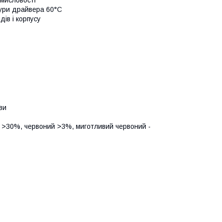
тури драйвера 60°C
ів і корпусу
ви
й >30%, червоний >3%, миготливий червоний -