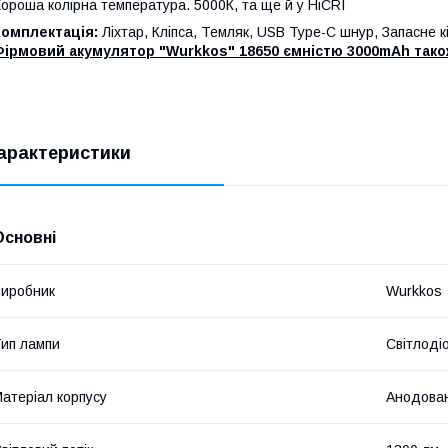
ороша колірна температура. 5000К, та ще й у HiCRI
Комплектація:
Ліхтар, Кліпса, Темляк, USB Type-C шнур, Запасне к
ірмовий акумулятор "Wurkkos" 18650 ємністю 3000mAh також
арактеристики
Основні
иробник
Wurkkos
ип лампи
Світлоді
атеріал корпусу
Анодован