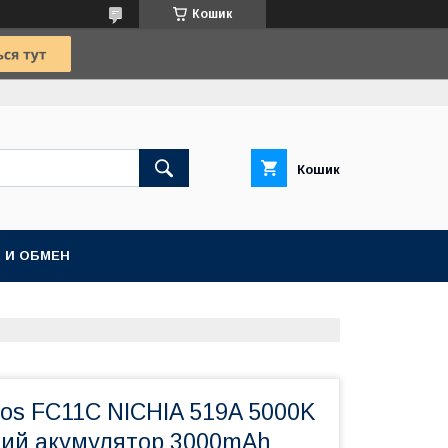
Кошик
Кошик
 И ОБМЕН
kos FC11C NICHIA 519A 5000K
ний акумулятор 3000mAh