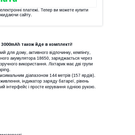
 електронні платежі. Тепер ви можете купити
окидаючи сайту.
3000mAh також йде в комплекті!
ий для дому, активного відпочинку, кемпінгу,
онного акумулятора 18650, заряджається через
зручного використання. Ліхтарик має дві групи
ping.
аксимальним діапазоном 144 метрів (157 ярдів).
 живлення, індикатор заряду батареї, рівень
ний інтерфейс і просте керування однією рукою.
омисловості