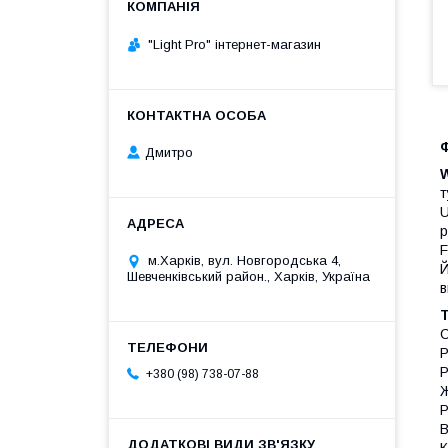
"Light Pro" інтернет-магазин
Ф
Дмитро
т
U
р
F
м.Харків, вул. Новгородська 4,
Й
Шевченківський район., Харків, Україна
в
Т
С
Р
Р
+380 (98) 738-07-88
Ж
Р
В
К