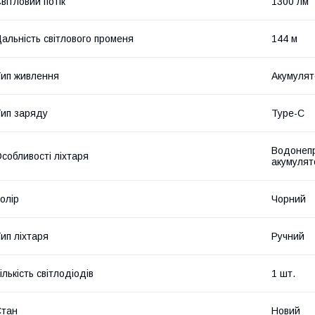
вітловий потік
1300 лм
альність світлового променя
144 м
ип живлення
Акумулят
ип заряду
Type-C
Водонепр
собливості ліхтаря
акумулят
олір
Чорний
ип ліхтаря
Ручний
ількість світлодіодів
1 шт.
Стан
Новий