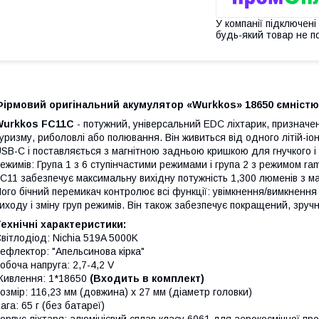
У компанії підключені
будь-який товар не п
ірмовий оригінальний акумулятор «Wurkkos» 18650 ємністю 
Wurkkos FC11C
- потужний, універсальний EDC ліхтарик, призначен
уризму, риболовлі або полювання. Він живиться від одного літій-і
SB-C і поставляється з магнітною задньою кришкою для гнучкого і 
ежимів: Група 1 з 6 ступінчастими режимами і група 2 з режимом ram
C11 забезпечує максимальну вихідну потужність 1,300 люменів з м
ого бічний перемикач контролює всі функції: увімкнення/вимкнення
иходу і зміну груп режимів. Він також забезпечує покращений, зруч
ехнічні характеристики:
вітлодіод: Nichia 519A 5000K
ефлектор: "Апельсинова кірка"
обоча напруга: 2,7-4,2 V
ивлення: 1*18650
(Входить в комплект)
озмір: 116,23 мм (довжина) x 27 мм (діаметр головки)
ага: 65 г (без батареї)
орпус ліхтаря: алюмінієвий сплав класу 6061 для аерокосмічної пр