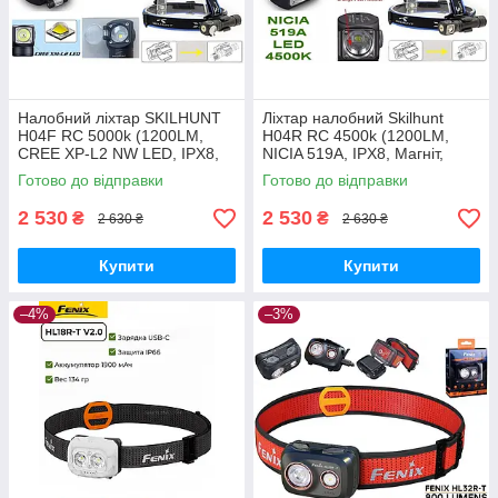
Налобний ліхтар SKILHUNT
Ліхтар налобний Skilhunt
H04F RC 5000k (1200LM,
H04R RC 4500k (1200LM,
CREE XP-L2 NW LED, IPX8,
NICIA 519A, IPX8, Магніт,
Магніт, TIR + плоске скло)
Плоске скло)
Готово до відправки
Готово до відправки
2 530
2 530
₴
₴
2 630 ₴
2 630 ₴
Купити
Купити
–4%
–3%