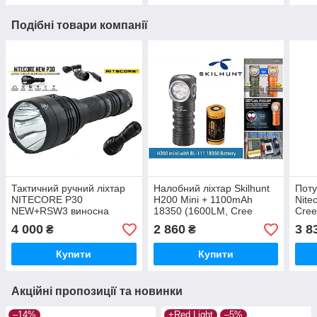
Подібні товари компанії
Тактичний ручний ліхтар
Налобний ліхтар Skilhunt
Поту
NITECORE P30
H200 Mini + 1100mAh
Nite
NEW+RSW3 виносна
18350 (1600LM, Cree
Cree
кнопка (1000LM, Cree XP-
6500k LED + Сree XP-E2
Магн
4 000
2 860
3 8
₴
₴
L HI V3, IPX8), Без батареї
RED, IPX8, TIR, Магніт)
400
Купити
Купити
Акційні пропозиції та новинки
–14%
+Red Light
–5%