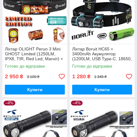
Ліхтар OLIGHT Perun 3 Mini
Ліхтар Boruit HC65 +
GHOST Limited (1250LM,
3400mAh Акумулятор
IPX8, TIR, Red Led, Магніт) +
(1200LM, USB Type-C, 18650,
Акумулятор 16340 650mAh
IPX6, Red Light)
Готово до відправки
Готово до відправки
2 950
1 280
₴
₴
3 100 ₴
1 345 ₴
Купити
Купити
–4%
–4%