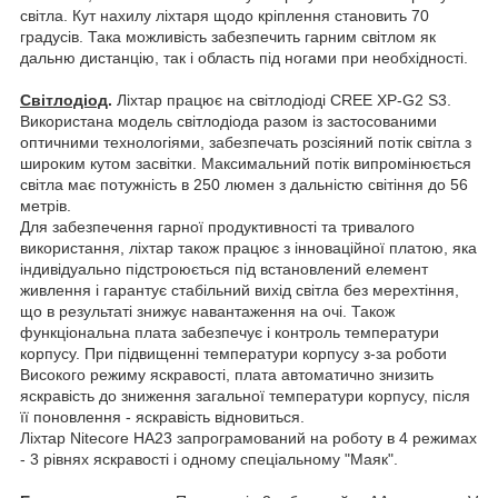
світла. Кут нахилу ліхтаря щодо кріплення становить 70
градусів. Така можливість забезпечить гарним світлом як
дальню дистанцію, так і область під ногами при необхідності.
Світлодіод
.
Ліхтар працює на світлодіоді CREE XP-G2 S3.
Використана модель світлодіода разом із застосованими
оптичними технологіями, забезпечать розсіяний потік світла з
широким кутом засвітки. Максимальний потік випромінюється
світла має потужність в 250 люмен з дальністю світіння до 56
метрів.
Для забезпечення гарної продуктивності та тривалого
використання, ліхтар також працює з інноваційної платою, яка
індивідуально підстроюється під встановлений елемент
живлення і гарантує стабільний вихід світла без мерехтіння,
що в результаті знижує навантаження на очі. Також
функціональна плата забезпечує і контроль температури
корпусу. При підвищенні температури корпусу з-за роботи
Високого режиму яскравості, плата автоматично знизить
яскравість до зниження загальної температури корпусу, після
її поновлення - яскравість відновиться.
Ліхтар Nitecore HA23 запрограмований на роботу в 4 режимах
- 3 рівнях яскравості і одному спеціальному "Маяк".