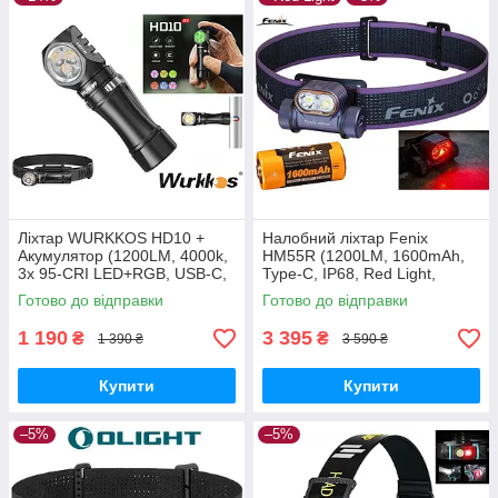
Ліхтар WURKKOS HD10 +
Налобний ліхтар Fenix
Акумулятор (1200LM, 4000k,
HM55R (1200LM, 1600mAh,
3x 95-CRI LED+RGB, USB-C,
Type-C, IP68, Red Light,
IP-68, Магніт, Кліпса, Anduril
18350) Фіолетовий
Готово до відправки
Готово до відправки
2)
1 190
3 395
₴
₴
1 390 ₴
3 590 ₴
Купити
Купити
–5%
–5%