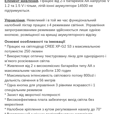
Елемент живлення
.
Працює від 2-х батарейок АА напругою V
1.2 та 1.5 V і тільки, літій-іонні акумулятори 14500 не
підтримуються.
Управління
.
Невеликий і в той же час функціональний
налобний ліхтар працює з 4 режимами світіння. Управління
запрограмованими режимами здійснюється лише однією
кнопкою, розміщеної на кришці акумуляторного відсіку.
Основні особливості та інновації
:
* Працює на світлодіоді CREE XP-G2 S3 з максимальною
потужністю 250 люмен
* Використовує оптичну текстуровану лінзу для однорідного і
м'якого розсіювання світла
* Живлення від 2 х високоякісних батарейок типу АА з
максимальним часом роботи 130 годин
* Максимальна інтенсивність світлового потоку 800cd і
дальність свічення в 56 метрів
* Одна кнопка для управління 3 рівнями яскравості і 1
спеціальним режимом
* Захист від зворотної полярності
* Високоефективна плата забезпечує вихід світла без
мерехтіння
* Налобное кріплення з кутом регулювання нахилу до 70°
* Виготовлений з міцних полікарбонатних матеріалів