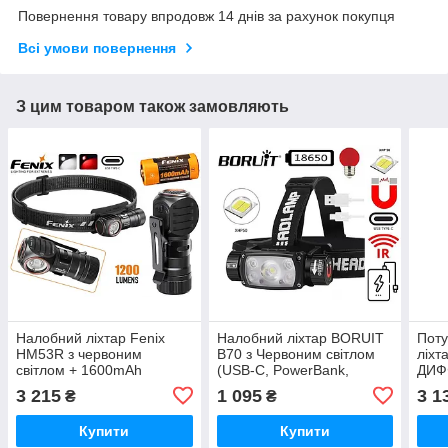
Повернення товару впродовж 14 днів за рахунок покупця
Всі умови повернення
З цим товаром також замовляють
Налобний ліхтар Fenix ​​
Налобний ліхтар BORUIT
Пот
HM53R з червоним
B70 з Червоним світлом
ліхт
світлом + 1600mAh
(USB-C, PowerBank,
ДИФ
Акумулятор 18350
Магніт, ІЧ-датчик, Led
(180
3 215
1 095
3 1
₴
₴
(1200LM, USB-C, IP68,
індикатор, Акумулятор
Магн
Магніт, Кліпса)
18650 у комплекті)
Купити
Купити