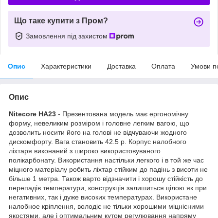
Що таке купити з Пром?
Замовлення під захистом
Опис
Характеристики
Доставка
Оплата
Умови п
Опис
Nitecore HA23
- Презентована модель має ергономічну
форму, невеликим розміром і головне легким вагою, що
дозволить носити його на голові не відчуваючи жодного
дискомфорту. Вага становить 42.5 р. Корпус налобного
ліхтаря виконаний з широко використовуваного
полікарбонату. Використання настільки легкого і в той же час
міцного матеріалу робить ліхтар стійким до падінь з висоти не
більше 1 метра. Також варто відзначити і хорошу стійкість до
перепадів температури, конструкція залишиться цілою як при
негативних, так і дуже високих температурах. Використане
налобное кріплення, володіє не тільки хорошими міцнісними
якостями, але і оптимальним кутом регулювання напряму