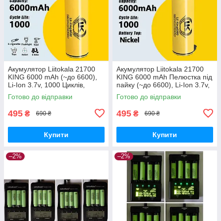
Акумулятор Liitokala 21700
Акумулятор Liitokala 21700
KING 6000 mAh (~до 6600),
KING 6000 mAh Пелюстка під
Li-Ion 3.7v, 1000 Циклів,
пайку (~до 6600), Li-Ion 3.7v,
Реальна ємність
1000 Циклів, Супер ємність
Готово до відправки
Готово до відправки
495
495
₴
₴
690 ₴
690 ₴
Купити
Купити
–2%
–2%