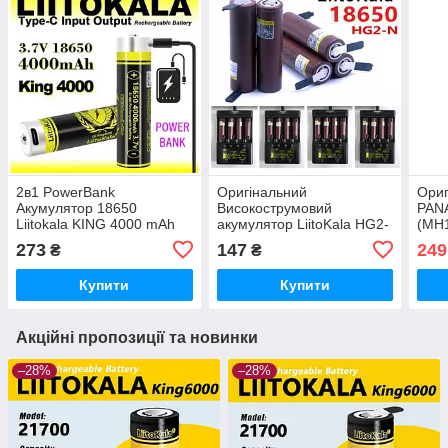
2в1 PowerBank
Оригінальний
Ориг
Акумулятор 18650
Високострумовий
PAN
Liitokala KING 4000 mAh
акумулятор LiitoKala HG2-
(MH
USB-C Li-Ion, 1500 Циклів,
N 18650 3000mAh 30A Li-
Li-I
273
147
249
₴
₴
Реальна ємність
Ion з пелюстками під
паяння
Купити
Купити
Акційні пропозиції та новинки
–28%
–28%