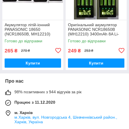
Акумулятор літій-іонний
Оригінальний акумулятор
PANASONIC 18650
PANASONIC NCR18650B
(NCR18650B, MH12210)
(MH12210) 3400mAh 8A Li-
3400mAh, 8A, Li-Ion, ЯПОНІЯ
Ion Japan, Original
Готово до відправки
Готово до відправки
265
249
₴
₴
270 ₴
253 ₴
Купити
Купити
Про нас
98% позитивних з 944 відгуків за рік
Працює з 11.12.2020
м. Харків
м.Харків, вул. Новгородська 4, Шевченківський район.,
Харків, Україна