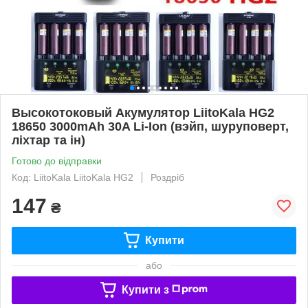
Высокотоковый Акумулятор LiitoKala HG2
18650 3000mAh 30A Li-Ion (вэйп, шуруповерт,
ліхтар та ін)
Готово до відправки
Код: LiitoKala LiitoKala HG2
Роздріб
147
₴
Купити
або
Купити з