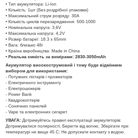
• Тип акумулятора: Li-Ion
• Кількість: 1шт (Без роздрібної упаковки)
• Максимальний струм розряду: 30А
• Кількість циклів перезарядження: 500-1000
• Номінальна напруга: 3,6V
• Максимальна напруга: 4,2V
• Розмір батареї: 18.3 x 65mm
• Вага: близько 48г
• Країна виробництва: Made in China
• Реальна ємність за вимірами: 2830-3050mAh
Акумулятор високострумовий і тому буде відмінним
вибором для використання:
- Потужних ліхтарів і прожекторів
- Електричного інструменту
- Електрошокерів
- Power Bank
- Квадрокоптерів
- Сонячних панелей
- Vape та електронних сигарет
УВАГА:
Дотримуйтесь правил експлуатації акумуляторів:
Дотримуватися полярності; Берегти від вогню; Зберігати при
температурі не вище 45 С; Не допускати контакту з водою.