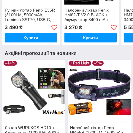
Ручний ліхтар Fenix ​​E35R
Налобний ліхтар Fenix
Нало
(3100LM, 5000mAh,
HM62-T V2.0 BLACK +
HM7
Luminus SST70, USB-C,
Акумулятор 3400 mAh
3400
IP68)
(1200LM, LUMINUS
джер
3 490
3 270
5 5
₴
₴
SST40, 18650, IP68, Red
USB
Light)
Купити
Купити
Акційні пропозиції та новинки
–14%
+Red Light
–5%
Ліхтар WURKKOS HD10 +
Налобний ліхтар Fenix
Акумулятор (1200LM, 4000k,
HM55R (1200LM, 1600mAh,