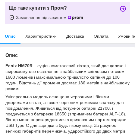
Що таке купити з Пром?
Замовлення під захистом
Опис
Характеристики
Доставка
Оплата
Умови п
Опис
Fenix HM70R
– суцільнометалевий ліхтар, який дає далеке і
широкосмугове освітлення з найбільшим світловим потоком
1600 люменів і максимальною тривалістю світіння до 100
годин. Відстань дії променя досягає 186 метрів в найбільшому
режимі.
Універсальна модель оснащена червоними і білими
джерелами світла, а також червоним режимом спалаху для
повідомлення. Живиться від потужної батареї 21700, і
поєднується з батареєю 18650 (з тримачем батареї ALF-18).
Ліхтар може перезаряджатися з прихованим портом зарядки
USB Type-C для зарядки в будь-якому місці. За рахунок
великих габаритів перемикача, ударостійкого до двох метрів,