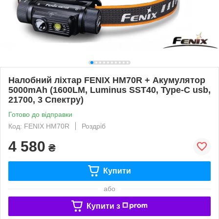
Налобний ліхтар FENIX HM70R + Акумулятор
5000mAh (1600LM, Luminus SST40, Type-C usb,
21700, 3 Спектру)
Готово до відправки
Код: FENIX HM70R
Роздріб
4 580
₴
Купити
або
Купити з