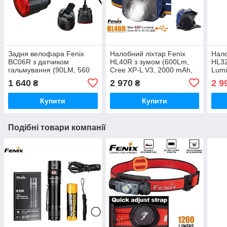
Задня велофара Fenix
Налобний ліхтар Fenix
Нало
BC06R з датчиком
HL40R з зумом (600Lm,
HL32
гальмування (90LM, 560
Cree XP-L V3, 2000 mAh,
Lumi
mAh, Cree XP-E2, USB-C,
Zoom, IP-66, USB,
USB-
1 640
2 970
2 9
₴
₴
IP66, 22 години, 270°, 100
Індикатор заряду) СИНІЙ
м)
Купити
Купити
Подібні товари компанії