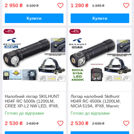
2 950
1 280
₴
₴
3 100 ₴
1 345 ₴
Купити
Купити
–4%
–4%
Налобний ліхтар SKILHUNT
Ліхтар налобний Skilhunt
H04F RC 5000k (1200LM,
H04R RC 4500k (1200LM,
CREE XP-L2 NW LED, IPX8,
NICIA 519A, IPX8, Магніт,
Магніт, TIR + плоске скло)
Плоске скло)
Готово до відправки
Готово до відправки
2 530
2 530
₴
₴
2 630 ₴
2 630 ₴