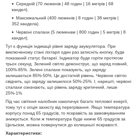
Середній (70 люменів | 48 годин | 16 метрів | 68
кандел).
Максимальний (400 люменів | 8 годин | 38 метрів |
352 кандела).
Червоні спалахи (5 люменам | 800 годин | 5 метрів | 8
кандел).
Тут є функція індикації рівня заряду акумулятора. При
виключеному стані ліхтаря один раз затисніть кнопку, буде
показаний статус батареї. Індикатор буде горіти протягом
трьох секунд. Зелений світло демонструє, що заряд повний,
100%-85%. Зелені спалахи показують, що заряду
залишається 85%-50%. Це достатній рівень. Червоне світло
свідчить, що заряду залишилося 50%-25%. І, нарешті, червоні
спалахи означають, що рівень заряду критичний, лише
25%-1%.
Під час світіння налобник накопичує багато теплової енергії,
тому тут є опція захисту від перегрівання. Якщо температура
корпусу понад 65 градусів, то яскравість за замовчуванням
знижується. Коли ж температура буде нижче 65 градусів за
Цельсієм, можна повернутися до колишньої яскравості.
Характеристики: