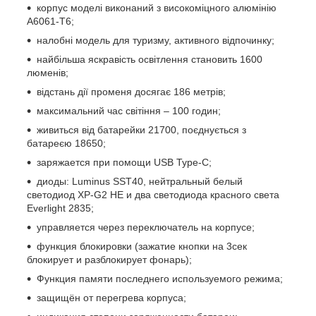
корпус моделі виконаний з високоміцного алюмінію
А6061-Т6;
налобні модель для туризму, активного відпочинку;
найбільша яскравість освітлення становить 1600
люменів;
відстань дії променя досягає 186 метрів;
максимальний час світіння – 100 годин;
живиться від батарейки 21700, поєднується з
батареєю 18650;
заряжается при помощи USB Type-C;
диоды: Luminus SST40, нейтральный белый
светодиод XP-G2 HE и два светодиода красного света
Everlight 2835;
управляется через переключатель на корпусе;
функция блокировки (зажатие кнопки на 3сек
блокирует и разблокирует фонарь);
Функция памяти последнего используемого режима;
защищён от перегрева корпуса;