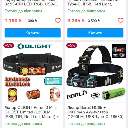
3x 95-CRI LED+RGB, USB-C,
Type-C, IP68, Red Light,
IP-68, Магніт, Кліпса, Anduril
18350) Фіолетовий
Готово до відправки
Готово до відправки
2)
1 190
3 395
₴
₴
1 390 ₴
3 590 ₴
Купити
Купити
–5%
–5%
Ліхтар OLIGHT Perun 3 Mini
Ліхтар Boruit HC65 +
GHOST Limited (1250LM,
3400mAh Акумулятор
IPX8, TIR, Red Led, Магніт) +
(1200LM, USB Type-C, 18650,
Акумулятор 16340 650mAh
IPX6, Red Light)
Готово до відправки
Готово до відправки