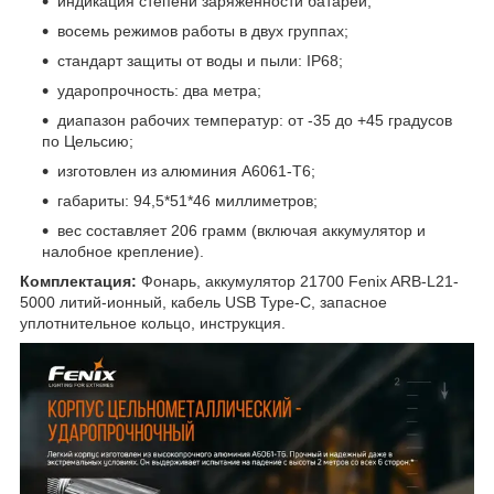
индикация степени заряженности батареи;
восемь режимов работы в двух группах;
стандарт защиты от воды и пыли: IP68;
ударопрочность: два метра;
диапазон рабочих температур: от -35 до +45 градусов
по Цельсию;
изготовлен из алюминия А6061-Т6;
габариты: 94,5*51*46 миллиметров;
вес составляет 206 грамм (включая аккумулятор и
налобное крепление).
Комплектация:
Фонарь, аккумулятор 21700 Fenix ARB-L21-
5000 литий-ионный, кабель USB Type-C, запасное
уплотнительное кольцо, инструкция.