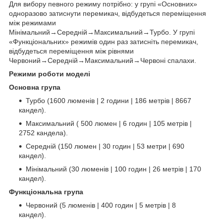
Для вибору певного режиму потрібно: у групі «Основних»
одноразово затиснути перемикач, відбудеться переміщення
між режимами
Мінімальний→Середній→Максимальний→Турбо. У групі
«Функціональних» режимів один раз затисніть перемикач,
відбудеться переміщення між рівнями
Червоний→Середній→Максимальний→Червоні спалахи.
Режими роботи моделі
Основна група
Турбо (1600 люменів | 2 години | 186 метрів | 8667
кандел).
Максимальний ( 500 люмен | 6 годин | 105 метрів |
2752 кандела).
Середній (150 люмен | 30 годин | 53 метри | 690
кандел).
Мінімальний (30 люменів | 100 годин | 26 метрів | 170
кандел).
Функціональна група
Червоний (5 люменів | 400 годин | 5 метрів | 8
кандел).