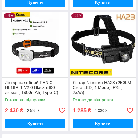
Купити
Купити
–4%
–3%
Ліхтар налобний FENIX
Ліхтар Nitecore HA23 (250LM,
HL18R-T V2.0 Black (800
Cree LED, 4 Mode, IPX8,
люмен, 1900mAh, Type-C)
2xAA)
Готово до відправки
Готово до відправки
2 430
1 285
₴
₴
2 525 ₴
1 330 ₴
Купити
Купити