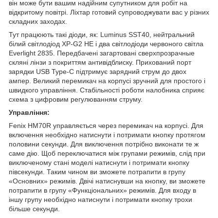
він може бути вашим надійним супутником для робіт на
відкритому повітрі. Ліхтар готовий супроводжувати вас у різних
складних заходах.
Тут працюють такі діоди, як: Luminus SST40, нейтральний
білий світлодіод XP-G2 HE і два світлодіоди червоного світла
Everlight 2835. Передбачені загартовані сверхпрозрачные
скляні лінзи з покриттям антивідблиску. Прихований порт
зарядки USB Type-C підтримує зарядний струм до двох
ампер. Великий перемикач на корпусі зручний для простого і
швидкого управління. Стабільності роботи налобника сприяє
схема з цифровим регулюванням струму.
Управління:
Fenix HM70R управляється через перемикач на корпусі. Для
включення необхідно натиснути і потримати кнопку протягом
половини секунди. Для виключення потрібно виконати те ж
саме дію. Щоб переключатися між групами режимів, слід при
виключеному стані моделі натиснути і потримати кнопку
півсекунди. Таким чином ви зможете потрапити в групу
«Основних» режимів. Двічі натиснувши на кнопку, ви зможете
потрапити в групу «Функціональних» режимів. Для входу в
іншу групу необхідно натиснути і потримати кнопку трохи
більше секунди.