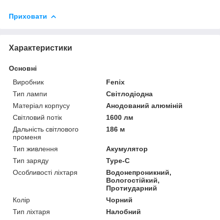
Приховати
Характеристики
Основні
Виробник
Fenix
Тип лампи
Світлодіодна
Матеріал корпусу
Анодований алюміній
Світловий потік
1600 лм
Дальність світлового
186 м
променя
Тип живлення
Акумулятор
Тип заряду
Type-C
Особливості ліхтаря
Водонепроникний,
Вологостійкий,
Протиударний
Колір
Чорний
Тип ліхтаря
Налобний