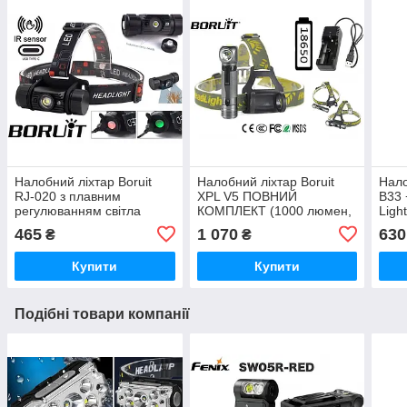
Налобний ліхтар Boruit
Налобний ліхтар Boruit
Нало
RJ-020 з плавним
XPL V5 ПОВНИЙ
B33 
регулюванням світла
КОМПЛЕКТ (1000 люмен,
Ligh
(350LM, USB-C, Датчик
3 режими, IPX4)
Вбуд
465
1 070
630
₴
₴
руху), БЕЗ БАТАРЕЇ
Купити
Купити
Подібні товари компанії