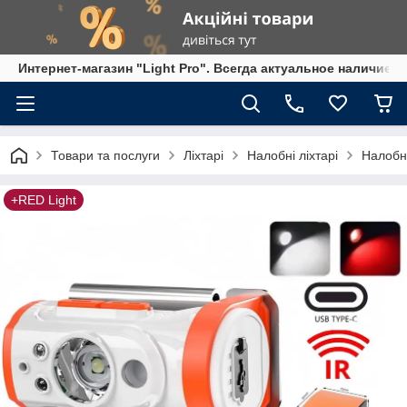
Интернет-магазин "Light Pro". Всегда актуальное наличие,
Товари та послуги
Ліхтарі
Налобні ліхтарі
Налобни
+RED Light