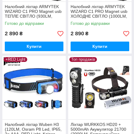
Налобний ліхтар ARMYTEK
Налобний ліхтар ARMYTEK
WIZARD C1 PRO Magnet usb
WIZARD C1 PRO Magnet usb
ТЕПЛЕ СВІТЛО (930LM,
ХОЛОДНЕ СВІТЛО (1000LM,
4000K Samsung Warm LED,
5000K Samsung White LED,
Готово до відправки
Готово до відправки
900mAh 18350)
900mAh 18350)
2 890
2 890
₴
₴
Купити
Купити
+RED Light
Топ продажів
Налобний ліхтар Wuben H3
Ліхтар WURKKOS HD20 +
(120LM, Osram P8 Led, IP65,
5000mAh Акумулятор 21700