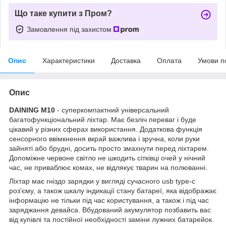
Що таке купити з Пром?
Замовлення під захистом
Опис
Характеристики
Доставка
Оплата
Умови п
Опис
DAINING M10
- суперкомпактний універсальний
багатофункціональний ліхтар. Має безліч переваг і буде
цікавий у різних сферах використання. Додаткова функція
сенсорного ввімкнення вкрай важлива і зручна, коли руки
зайняті або брудні, досить просто змахнути перед ліхтарем.
Допоміжне червоне світло не шкодить сітківці очей у нічний
час, не приваблює комах, не відлякує тварин на полюванні.
Ліхтар має гніздо зарядки у вигляді сучасного usb type-c
роз'єму, а також шкалу індикації стану батареї, яка відображає
інформацію не тільки під час користування, а також і під час
заряджання девайса. Вбудований акумулятор позбавить вас
від купівлі та постійної необхідності заміни лужних батарейок.