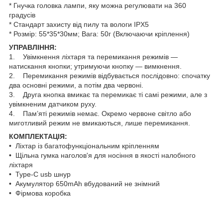
* Гнучка головка лампи, яку можна регулювати на 360
градусів
* Стандарт захисту від пилу та вологи IPX5
* Розмір: 55*35*30мм; Вага: 50г (Включаючи кріплення)
УПРАВЛІННЯ:
1. Увімкнення ліхтаря та перемикання режимів —
натискання кнопки; утримуючи кнопку — вимкнення.
2. Перемикання режимів відбувається послідовно: спочатку
два основні режими, а потім два червоні.
3. Друга кнопка вмикає та перемикає ті самі режими, але з
увімкненим датчиком руху.
4. Пам’яті режимів немає. Окремо червоне світло або
миготливий режим не вмикаються, лише перемикання.
КОМПЛЕКТАЦІЯ:
• Ліхтар із багатофункціональним кріпленням
• Щільна гумка наголов'я для носіння в якості налобного
ліхтаря
• Type-C usb шнур
• Акумулятор 650mAh вбудований не знімний
• Фірмова коробка