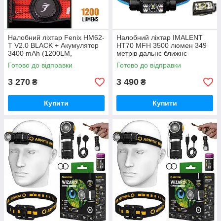
Налобний ліхтар Fenix HM62-
Налобний ліхтар IMALENT
T V2.0 BLACK + Акумулятор
HT70 MFH 3500 люмен 349
3400 mAh (1200LM,
метрів дальнє ближнє
LUMINUS SST40, 18650,
червоне світло + КЕЙС
Готово до відправки
Готово до відправки
IP68, Red Light)
(5000mAh, Cree XHP 50.3,
Type-C, 21700)
3 270
3 490
₴
₴
Купити
Купити