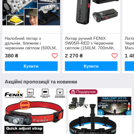
Налобний ліхтар з
Ліхтар ручний FENIX
Ліхт
дальнім, ближнім і
SW05R-RED з Червоним
Черв
червоним світлом (500LM,
світлом (150LM, 700mAh,
Магн
RED Light, USB-C, IR
USB-C, IPX6, Магніт,
(100
380
2 270
1 4
₴
₴
датчик, Магніт, Кліпса)
Подвійна кліпса)
AA 9
144 
Купити
Купити
Акційні пропозиції та новинки
Подарунок