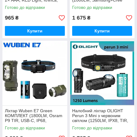
2× ААА, RED Light, Кліпса,
(2000LM, Samsung+Cree
Універсальне кріплення)
LED, USB-C, Магніт, NW,
Готово до відправки
Готово до відправки
PowerBank) Black
965
1 675
₴
₴
Купити
Купити
Ліхтар Wuben E7 Green
Налобний ліхтар OLIGHT
КОМПЛЕКТ (1800LM, Osram
Perun 3 Mini з червоним
P9 TIR, USB-C, IP68,
світлом (1250LM, IPX8, TIR,
3400mAh+1100mAh)
Red Led, Магніт) +
Готово до відправки
Готово до відправки
Акумулятор 16340 650mAh