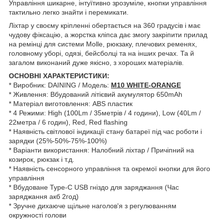
Управління шикарне, інтуїтивно зрозуміле, кнопки управління
тактильно легко знайти і перемикати.
Ліхтар у своєму кріпленні обертається на 360 градусів і має
чудову фіксацію, а жорстка кліпса дає змогу закріпити прилад
на ремінці для системи Molle, рюкзаку, плечових ременях,
головному уборі, одязі, бейсболці та на інших речах. Та й
загалом виконаний дуже якісно, з хороших матеріалів.
ОСНОВНІ ХАРАКТЕРИСТИКИ:
* Виробник: DAINING / Модель:
M10 WHITE-ORANGE
* Живлення: Вбудований літієвий акумулятор 650mAh
* Матеріал виготовлення: ABS пластик
* 4 Режими: High (100Lm / 35метрів / 4 години), Low (40Lm /
22метра / 6 годин), Red, Red flashing
* Наявність світлової індикації стану батареї під час роботи і
зарядки (25%-50%-75%-100%)
* Варіанти використання: Налобний ліхтар / Причіпний на
козирок, рюкзак і т.д.
* Наявність сенсорного управління та окремої кнопки для його
управління
* Вбудоване Type-C USB гніздо для заряджання (Час
заряджання акб 2год)
* Зручне дихаюче щільне наголов'я з регулюванням
окружності голови