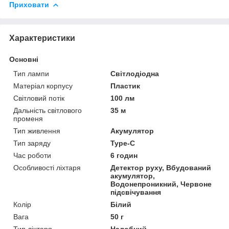
Приховати
Характеристики
Основні
Тип лампи
Світлодіодна
Матеріал корпусу
Пластик
Світловий потік
100 лм
Дальність світлового
35 м
променя
Тип живлення
Акумулятор
Тип заряду
Type-C
Час роботи
6 годин
Особливості ліхтаря
Детектор руху, Вбудований
акумулятор,
Водонепроникний, Червоне
підсвічування
Колір
Білий
Вага
50 г
Тип ліхтаря
Налобний