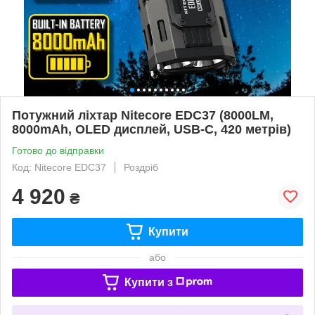
Потужний ліхтар Nitecore EDC37 (8000LM,
8000mAh, OLED дисплей, USB-C, 420 метрів)
Готово до відправки
Код: Nitecore EDC37
Роздріб
4 920
₴
Купити
або
Купити з