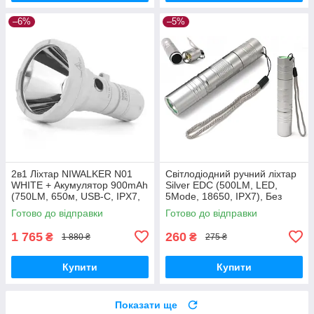
–6%
–5%
2в1 Ліхтар NIWALKER N01
Світлодіодний ручний ліхтар
WHITE + Акумулятор 900mAh
Silver EDC (500LM, LED,
(750LM, 650м, USB-C, IPX7,
5Mode, 18650, IPX7), Без
Два корпуси 18650+18350)
батареї
Готово до відправки
Готово до відправки
1 765
260
₴
₴
1 880 ₴
275 ₴
Купити
Купити
Показати ще