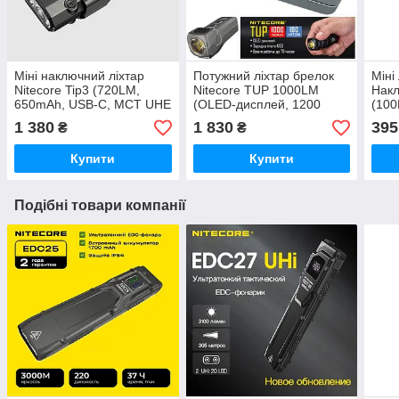
Міні наключний ліхтар
Потужний ліхтар брелок
Міні
Nitecore Tip3 (720LM,
Nitecore TUP 1000LM
Накл
650mAh, USB-C, MCT UHE
(OLED-дисплей, 1200
(100
LED, IP54) Black
mAh, USB, Cree XP-L HD
метр
1 380
1 830
395
₴
₴
V6), Сірий
верс
Купити
Купити
Подібні товари компанії