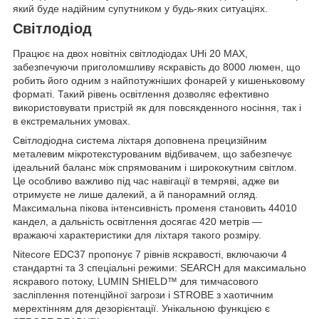
який буде надійним супутником у будь-яких ситуаціях.
Світлодіод
Працює на двох новітніх світлодіодах UHi 20 MAX,
забезпечуючи приголомшливу яскравість до 8000 люмен, що
робить його одним з найпотужніших фонарей у кишеньковому
форматі. Такий рівень освітлення дозволяє ефективно
використовувати пристрій як для повсякденного носіння, так і
в екстремальних умовах.
Світлодіодна система ліхтаря доповнена прецизійним
металевим мікротекстурованим відбивачем, що забезпечує
ідеальний баланс між спрямованим і ширококутним світлом.
Це особливо важливо під час навігації в темряві, адже ви
отримуєте не лише далекий, а й панорамний огляд.
Максимальна пікова інтенсивність променя становить 44010
кандел, а дальність освітлення досягає 420 метрів —
вражаючі характеристики для ліхтаря такого розміру.
Nitecore EDC37 пропонує 7 рівнів яскравості, включаючи 4
стандартні та 3 спеціальні режими: SEARCH для максимально
яскравого потоку, LUMIN SHIELD™ для тимчасового
засліплення потенційної загрози і STROBE з хаотичним
мерехтінням для дезорієнтації. Унікальною функцією є