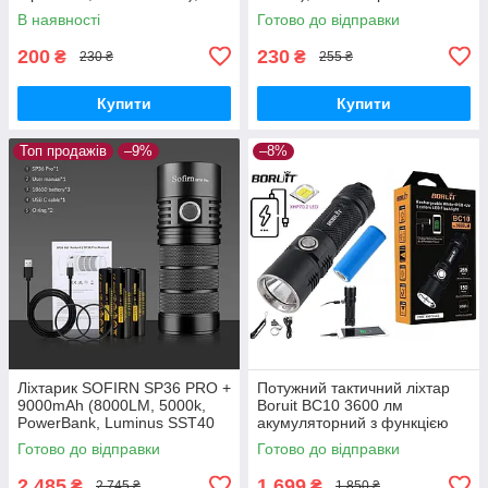
Ліхтарик без батареї
В наявності
Готово до відправки
200
230
₴
₴
230 ₴
255 ₴
Купити
Купити
Топ продажів
–9%
–8%
Ліхтарик SOFIRN SP36 PRO +
Потужний тактичний ліхтар
9000mAh (8000LM, 5000k,
Boruit BC10 3600 лм
PowerBank, Luminus SST40
акумуляторний з функцією
x4, USB-C, IPX8, 18650 x3)
PowerBank (Cree XHP70.2)
Готово до відправки
Готово до відправки
2 485
1 699
₴
₴
2 745 ₴
1 850 ₴