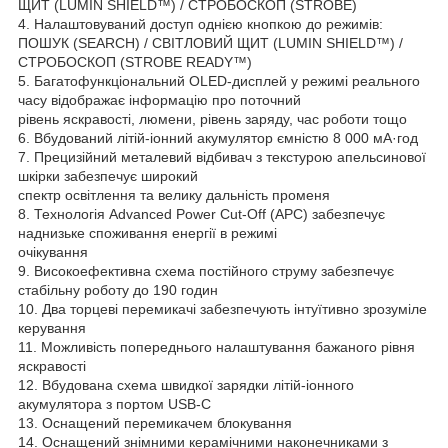
ЩИТ (LUMIN SHIELD™) / СТРОБОСКОП (STROBE)
4. Налаштовуваний доступ однією кнопкою до режимів:
ПОШУК (SEARCH) / СВІТЛОВИЙ ЩИТ (LUMIN SHIELD™) /
СТРОБОСКОП (STROBE READY™)
5. Багатофункціональний OLED-дисплей у режимі реального
часу відображає інформацію про поточний
рівень яскравості, люмени, рівень заряду, час роботи тощо
6. Вбудований літій-іонний акумулятор ємністю 8 000 мА·год
7. Прецизійний металевий відбивач з текстурою апельсинової
шкірки забезпечує широкий
спектр освітлення та велику дальність променя
8. Технологія Advanced Power Cut-Off (APC) забезпечує
наднизьке споживання енергії в режимі
очікування
9. Високоефективна схема постійного струму забезпечує
стабільну роботу до 190 годин
10. Два торцеві перемикачі забезпечують інтуїтивно зрозуміле
керування
11. Можливість попереднього налаштування бажаного рівня
яскравості
12. Вбудована схема швидкої зарядки літій-іонного
акумулятора з портом USB-C
13. Оснащений перемикачем блокування
14. Оснащений знімними керамічними наконечниками з