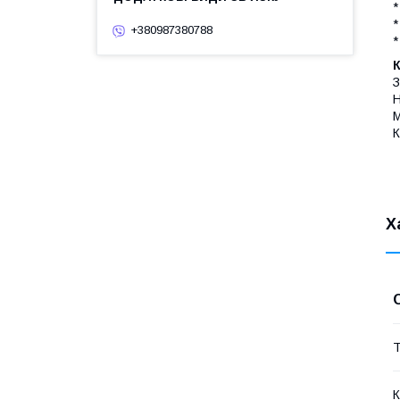
*
*
+380987380788
*
З
Н
M
К
Х
Т
К