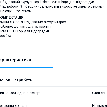
 Вбудований акумулятор і micro USB гніздо для підзарядки
 Час роботи: 3 - 6 годин (Залежно від використовуваного режиму)
 Розмір: 60*27*26мм
КОМПЕКТАЦІЯ:
адній ліхтар із вбудованим акумулятором
ейлонова стяжка для кріплення
icro USB шнур для підзарядки
оробка
арактеристики
Основні атрибути
ип велосипедного ліхтаря
Стоп сиг
ріплення ліхтаря
На підсі