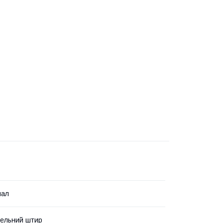
нал
дельний штир