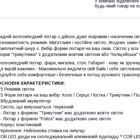
У компанії підключені
будь-який товар не п
адній велосипедний ліхтар з дійсно дуже яскравим і насиченим сві
ізноманітність режимів. Миготливе і постійне світло. Жодних замін 
омплектний шнур є. Вибір форми ліхтаря на ваш смак. Світло у всі
ормі "трикутника" з додатковим жовтим світлом або "поліцейська
елосипедний ліхтар, фара, мигалка, стоп, Габарит - кому як зручні
е вкрай важливо - Максимально виділити свій байк і себе світловою
ідчуйте себе комфортніше і безпечніше в потоці рухомого транспор
ОСНОВНІ ХАРАКТЕРИСТИКИ:
 5 Режимів світла
 5 Форм ліхтаря на ваш вибір: Коло / Серце / Кістка / Трикутник / П
 Вбудований акумулятор
 Світло, що випускається: Червоний
 Ліхтар з формою "Трикутник" має додатково жовте світло
 Ліхтар з формою "Police" має додатково синє світло
 Корпус пластиковий
 Кріплення: Нейлонова стяжка на липучці
OB LED діоди на охолоджувальній алюмінієвій підкладці * COB LE