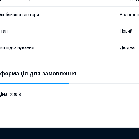
собливості ліхтаря
Вологост
Стан
Новий
ип підсвічування
Діодна
нформація для замовлення
іна:
230 ₴