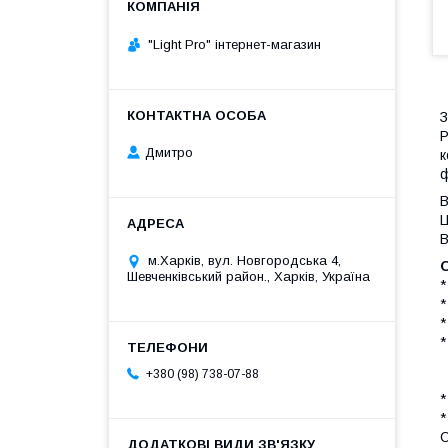
"Light Pro" інтернет-магазин
З
Р
Дмитро
к
ф
В
Ц
В
м.Харків, вул. Новгородська 4,
Шевченківський район., Харків, Україна
*
*
*
*
-
+380 (98) 738-07-88
-
*
*
C