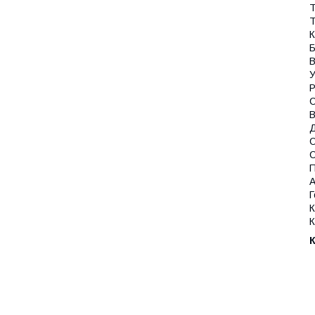
Т
Т
К
Б
В
У
Р
С
В
Д
О
С
П
А
Г
К
К