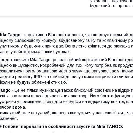
У компанії підключені
будь-який товар не п
ifa Tango
- портативна Bluetooth-колонка, яка поєднує стильний д
іцному силіконовому корпусу, вбудованому гачку та компактному р
упутником у будь-яких пригодах. Вона легко кріпиться до рюкзака 
авіть у найекстремальніших умовах.
редставляємо Mifa Tango, революційний портативний Bluetooth-дина
іцною вишуканістю. Розроблений для тих, кому потрібна як продукти
охвалитися приголомшливою якістю звуку, що занурює вас у насичен
авдяки рейтингу IP67 він стійкий до пилу і може витримати глибин
іколи не будуть обмежені стихією.
Tango
- це не тільки музика; це також блискучий союзник на відкри
світлювати вам шлях під час нічних авантюр. Його багатофункціон
устрічей у приміщенні, так і для екскурсій на відкритому повітрі, п
ечора вдома.
омпактний, але потужний, він легко вписується у ваш спосіб життя,
раження.
 Головні переваги та особливості акустики Mifa TANGO: