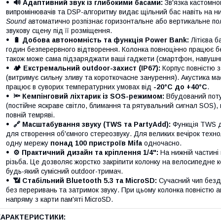
🔊 Адаптивний звук із глибокими басами:
Зв'язка кастомно
випромінювачів та DSP-алгоритму видає щільний бас навіть на низ
Sound
автоматично розпізнає горизонтальне або вертикальне по
звукову сцену під її розміщення.
🔋 Добова автономність та функція Power Bank:
Літієва 
годин безперервного відтворення. Колонка повноцінно працює б
також може сама підзаряджати ваші гаджети (смартфон, навушни
🏕️ Екстремальний outdoor-захист (IP67):
Корпус повністю з
(витримує сильну зливу та короткочасне занурення). Акустика ма
працює в суворих температурних умовах від
-20°C до +40°C
.
🔦 Кемпінговий ліхтарик із SOS-режимом:
Вбудований поту
(постійне яскраве світло, блимання та рятувальний сигнал SOS),
повній темряві.
🔗 Масштабування звуку (TWS та PartyAdd):
Функція TWS до
для створення об'ємного стереозвуку. Для великих вечірок техно
одну мережу
понад 100 пристроїв Mifa
одночасно.
⚙️ Практичний дизайн та кріплення 1/4":
На нижній частині
різьба. Це дозволяє жорстко закріпити колонку на велосипедне 
будь-який сумісний outdoor-тримач.
📶 Стабільний Bluetooth 5.3 та MicroSD:
Сучасний чип бездр
без переривань та затримок звуку. При цьому колонка повністю 
напряму з карти пам'яті MicroSD.
ХАРАКТЕРИСТИКИ: