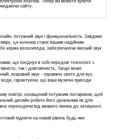
 електронні платежі. Тепер ви можете купити
окидаючи сайту.
изайн, потужний звук і функціональність. Завдяки
озміру, ця колонка стане вашим надійним
або керма велосипеда, забезпечуючи якісний звук
мік, що поєднує в собі передові технології з
вність, так і довговічність, Tango може
ий, яскравий звук - справжнє свято для вух.
и води, гарантуючи, що ваші музичні пригоди
тому повітрі, оснащений потужним ліхтариком, щоб
альний дизайн робить його ідеальним як для
лавно переходячи від жвавого пікніка до затишного
 готовий підняти на новий рівень будь-яке