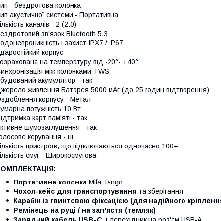
ип - бездротова колонка
ип акустичної системи - Портативна
ількість каналів - 2 (2.0)
ездротовий зв'язок Bluetooth 5,3
одонепроникність і захист IPX7 / IP67
даростійкий корпус
озрахована на температуру від -20°- +40°
инхронізація між колонками TWS
будований акумулятор - так
жерело живлення Батарея 5000 мАг (до 25 годин відтворення)
здоблення корпусу - Метал
умарна потужність 10 Вт
ідтримка карт пам'яті - так
ктивне шумозаглушення - так
олосове керування - ні
ількість пристроїв, що підключаються одночасно 100+
ількість смуг - Широкосмугова
КОМПЛЕКТАЦІЯ:
Портативна колонка
Mifa Tango
Чохол-кейс для транспортування
та зберігання
Карабін із гвинтовою фіксацією
(для надійного кріпленн
Ремінець на руці / на зап'ястя
(темляк)
Зарядний кабель USB-C
+ перехідник на роз'єм USB-A