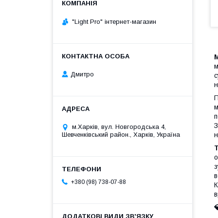
"Light Pro" інтернет-магазин
M
м
Дмитро
с
н
П
м
п
З
м.Харків, вул. Новгородська 4,
н
Шевченківський район., Харків, Україна
о
з
в
+380 (98) 738-07-88
К
в
