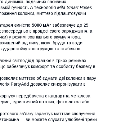
го динаміка, подвійних пасивних
ькій гучності. А технологія
Mifa Smart Poses
ложення колонки, миттєво підлаштовуючи
батарея ємністю
5000 мАг
забезпечує до 25
езпосередньо в процесі свого заряджання, а
ки) у режимі зовнішнього акумулятора.
ахищений від пилу, піску, бруду та води
є ударостійку конструкцію та стабільно
жний світлодіод працює в трьох режимах
 що забезпечує комфорт та особисту безпеку в
зволяє миттєво об'єднати дві колонки в пару
логія PartyAdd дозволяє синхронізувати в
 корпусу передбачена стандартна металева
кермо, туристичний штатив, фото-чохол або
отового зв'язку гарантує миттєве сполучення
автономна — ви можете слухати улюблені треки