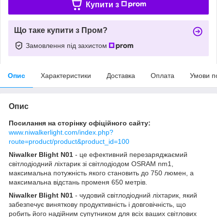
Купити з
Що таке купити з Пром?
Замовлення під захистом
Опис
Характеристики
Доставка
Оплата
Умови п
Опис
Посилання на сторінку офіційного сайту:
www.niwalkerlight.com/index.php?
route=product/product&product_id=100
Niwalker Blight N01
- це ефективний перезаряджаємий
світлодіодний ліхтарик зі світлодіодом OSRAM nm1,
максимальна потужність якого становить до 750 люмен, а
максимальна відстань променя 650 метрів.
Niwalker Blight N01
- чудовий світлодіодний ліхтарик, який
забезпечує виняткову продуктивність і довговічність, що
робить його надійним супутником для всіх ваших світлових