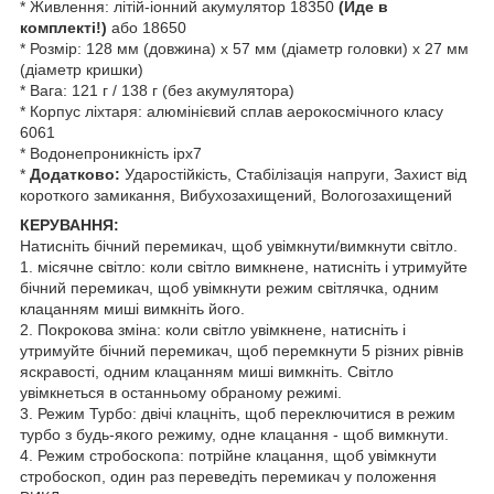
* Живлення: літій-іонний акумулятор 18350
(Йде в
комплекті!)
або 18650
* Розмір: 128 мм (довжина) x 57 мм (діаметр головки) x 27 мм
(діаметр кришки)
* Вага: 121 г / 138 г (без акумулятора)
* Корпус ліхтаря: алюмінієвий сплав аерокосмічного класу
6061
* Водонепроникність ipx7
*
Додатково:
Ударостійкість, Стабілізація напруги, Захист від
короткого замикання, Вибухозахищений, Вологозахищений
КЕРУВАННЯ:
Натисніть бічний перемикач, щоб увімкнути/вимкнути світло.
1. місячне світло: коли світло вимкнене, натисніть і утримуйте
бічний перемикач, щоб увімкнути режим світлячка, одним
клацанням миші вимкніть його.
2. Покрокова зміна: коли світло увімкнене, натисніть і
утримуйте бічний перемикач, щоб перемкнути 5 різних рівнів
яскравості, одним клацанням миші вимкніть. Світло
увімкнеться в останньому обраному режимі.
3. Режим Турбо: двічі клацніть, щоб переключитися в режим
турбо з будь-якого режиму, одне клацання - щоб вимкнути.
4. Режим стробоскопа: потрійне клацання, щоб увімкнути
стробоскоп, один раз переведіть перемикач у положення