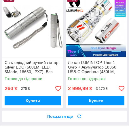
Світлодіодний ручний ліхтар
Ліхтар LUMINTOP Thor 1
Silver EDC (500LM, LED,
Gyro + Акумулятор 18350
5Mode, 18650, IPX7), Без
USB-C Оригінал (480LM,
батареї
Osram NM1, IP68, 405 метрів,
Готово до відправки
Готово до відправки
IPX8)
260
2 999,99
₴
₴
275 ₴
3 170 ₴
Купити
Купити
Показати ще