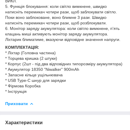
ВИКЛ.
5. Функція блокування: коли світло вимкнене, швидко
натисніть перемикач чотири рази, щоб заблокувати світло.
Поки воно заблоковане, воно блимне 3 рази. Швидко
натисніть перемикач чотири рази, щоб розблокувати.
6. Монітор заряду акумулятора: коли світло вимкнене, п'ять
клацань миші активують монітор заряду акумулятора.
Ліхтарик блиматиме, вказуючи відповідне значення напруги.
КОМПЛЕКТАЦІЯ:
* Ліхтар (Головна частина)
* Торцева кришка (2 штуки)
* Корпус (2шт - під два відповідних типорозміру акумулятора)
* Акумулятор 18350 "Niwalker" 900mAh
* Запасне кільце ущільнювача
* USB Type-C шнур для зарядки
* Фірмова Коробка
* Інструкція
Приховати
Характеристики