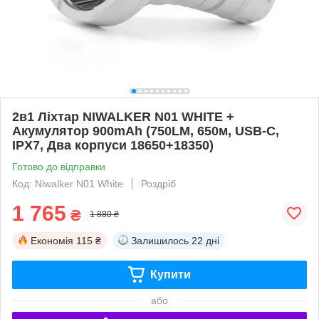
2в1 Ліхтар NIWALKER N01 WHITE +
Акумулятор 900mAh (750LM, 650м, USB-C,
IPX7, Два корпуси 18650+18350)
Готово до відправки
Код: Niwalker N01 White
Роздріб
1 765
₴
1 880 ₴
Економія
115 ₴
Залишилось
22 дні
Купити
або