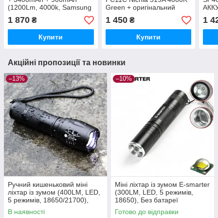
(1200Lm, 4000k, Samsung
Green + оригінальний
АКК
LH351D, USB-C, IPX7,
акумулятор 18650
(120
1 870
1 450
1 4
₴
₴
EDC, 18650,18350)
3000mAh
LED,
1835
Купити
Купити
Акційні пропозиції та новинки
–13%
–10%
Ручний кишеньковий міні
Міні ліхтар із зумом E-smarter
ліхтар із зумом (400LM, LED,
(300LM, LED, 5 режимів,
5 режимів, 18650/21700),
18650), Без батареї
Ліхтарик без батареї
В наявності
Готово до відправки