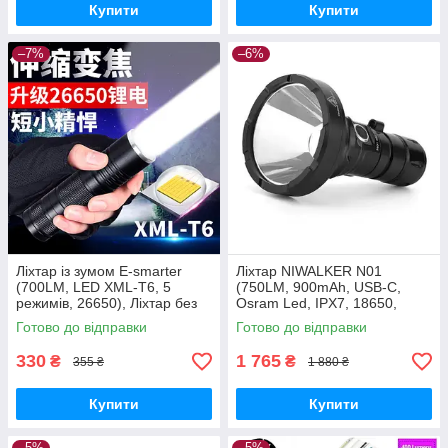
Купити
Купити
–7%
–6%
Ліхтар із зумом E-smarter
Ліхтар NIWALKER N01
(700LM, LED XML-T6, 5
(750LM, 900mAh, USB-C,
режимів, 26650), Ліхтар без
Osram Led, IPX7, 18650,
батареї
18350, 650 метрів)
Готово до відправки
Готово до відправки
330
1 765
₴
₴
355 ₴
1 880 ₴
Купити
Купити
–5%
–5%