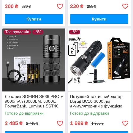
200
230
₴
₴
230 ₴
255 ₴
Купити
Купити
Топ продажів
–9%
–8%
Ліхтарик SOFIRN SP36 PRO +
Потужний тактичний ліхтар
9000mAh (8000LM, 5000k,
Boruit BC10 3600 лм
PowerBank, Luminus SST40
акумуляторний з функцією
x4, USB-C, IPX8, 18650 x3)
PowerBank (Cree XHP70.2)
Готово до відправки
Готово до відправки
2 485
1 699
₴
₴
2 745 ₴
1 850 ₴