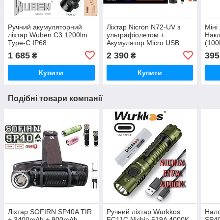
Ручний акумуляторний
Ліхтар Nicron N72-UV з
Міні
ліхтар Wuben C3 1200lm
ультрафіолетом +
Накл
Type-C IP68
Акумулятор Micro USB
(100
вологозахищений +
(800LM, 18650, IPX4,
метр
1 685
2 390
395
₴
₴
оригінальний акумулятор
Торцевий магніт, Кліпса)
верс
18650 2600mAh
Купити
Купити
Подібні товари компанії
Ліхтар SOFIRN SP40A TIR
Ручний ліхтар Wurkkos
Нало
+ 3400mAh + 900mAh
FC11C Nichia 519A 4000K
SP40