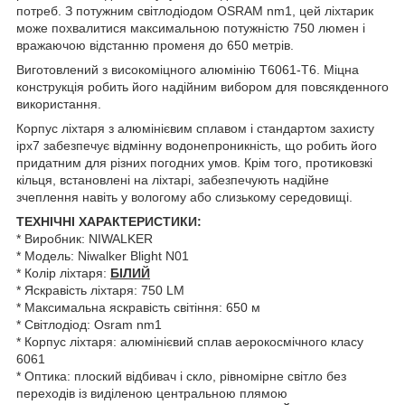
потреб. З потужним світлодіодом OSRAM nm1, цей ліхтарик
може похвалитися максимальною потужністю 750 люмен і
вражаючою відстанню променя до 650 метрів.
Виготовлений з високоміцного алюмінію T6061-T6. Міцна
конструкція робить його надійним вибором для повсякденного
використання.
Корпус ліхтаря з алюмінієвим сплавом і стандартом захисту
ipx7 забезпечує відмінну водонепроникність, що робить його
придатним для різних погодних умов. Крім того, протиковзкі
кільця, встановлені на ліхтарі, забезпечують надійне
зчеплення навіть у вологому або слизькому середовищі.
ТЕХНІЧНІ ХАРАКТЕРИСТИКИ:
* Виробник: NIWALKER
* Модель: Niwalker Blight N01
* Колір ліхтаря:
БІЛИЙ
* Яскравість ліхтаря: 750 LM
* Максимальна яскравість світіння: 650 м
* Світлодіод: Osram nm1
* Корпус ліхтаря: алюмінієвий сплав аерокосмічного класу
6061
* Оптика: плоский відбивач і скло, рівномірне світло без
переходів із виділеною центральною плямою