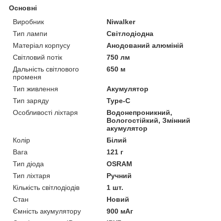
Основні
Виробник
Niwalker
Тип лампи
Світлодіодна
Матеріал корпусу
Анодований алюміній
Світловий потік
750 лм
Дальність світлового
650 м
променя
Тип живлення
Акумулятор
Тип заряду
Type-C
Особливості ліхтаря
Водонепроникний,
Вологостійкий, Змінний
акумулятор
Колір
Білий
Вага
121 г
Тип діода
OSRAM
Тип ліхтаря
Ручний
Кількість світлодіодів
1 шт.
Стан
Новий
Ємність акумулятору
900 мАг