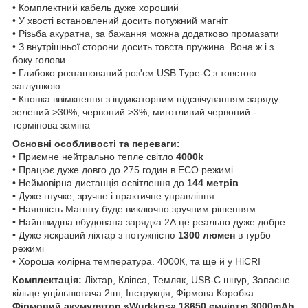
• Комплектний кабель дуже хороший
• У хвості встановлений досить потужний магніт
• Різьба акуратна, за бажання можна додатково промазати
• З внутрішньої сторони досить товста пружина. Вона ж і з
боку голови
• Глибоко розташований роз'єм USB Type-C з товстою
заглушкою
• Кнопка ввімкнення з індикаторним підсвічуванням заряду:
зелений >30%, червоний >3%, миготливий червоний -
термінова заміна
Основні особливості та переваги:
• Приємне нейтрально тепле світло
4000k
• Працює дуже довго до 275 годин в ECO режимі
• Неймовірна дистанція освітлення до
144 метрів
• Дуже гнучке, зручне і практичне управління
• Наявність Магніту буде виключно зручним рішенням
• Найшвидша вбудована зарядка 2А це реально дуже добре
• Дуже яскравий ліхтар з потужністю
1300 люмен
в турбо
режимі
• Хороша колірна температура. 4000К, та ще й у HiCRI
Комплектація:
Ліхтар, Кліпса, Темляк, USB-C шнур, Запасне
кільце ущільнювача 2шт, Інструкція, Фірмова Коробка.
Фірмовий акумулятор «Wurkkos» 18650 ємністю 3000mAh