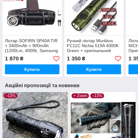
Ліхтар SOFIRN SP40A TIR
Ручний ліхтар Wurkkos
Ліхт
+ 3400mAh + 900mAh
FC11C Nichia 519A 4000K
NICH
(1200Lm, 4000k, Samsung
Green + оригінальний
Ориг
LH351D, USB-C, IPX7,
акумулятор 18650
300
1 870
1 350
1 3
₴
₴
EDC, 18650,18350)
3000mAh
USB-
Нейт
Купити
Купити
Акційні пропозиції та новинки
–13%
+ Zoom
–13%