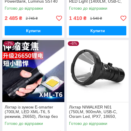
PowerBank, Luminus SST40
RED Light (1400LM, USB-C,
x4, USB-C, IPX8, 18650 x3)
RGBW, IPX8, Акумулятори
Готово до відправки
Готово до відправки
10280×2, Магніт, 180 метрів)
2 485
1 410
₴
₴
2 745 ₴
1 540 ₴
Купити
Купити
–7%
–6%
Ліхтар із зумом E-smarter
Ліхтар NIWALKER N01
(700LM, LED XML-T6, 5
(750LM, 900mAh, USB-C,
режимів, 26650), Ліхтар без
Osram Led, IPX7, 18650,
батареї
18350, 650 метрів)
Готово до відправки
Готово до відправки