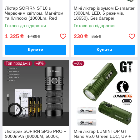
Ліхтар SOFIRN ST10 з
Міні ліхтар із зумом E-smarter
Червоним світлом, Магнітом
(300LM, LED, 5 режимів,
та Кліпсою (1000Lm, Red
18650), Без батареї
LED, 14500 AA 900mAh USB-
Готово до відправки
Готово до відправки
C, IPX6, 144 метри)
1 325
230
₴
₴
1 480 ₴
255 ₴
Купити
Купити
Топ продажів
–9%
–8%
Ліхтарик SOFIRN SP36 PRO +
Міні ліхтар LUMINTOP GT
9000mAh (8000LM, 5000k,
Nano V5.0 Green EDC, UV +