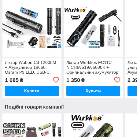
Ліхтар Wuben C3 1200LM
Ліхтар Wurkkos FC11C
Ліхт
+ Акумулятор 18650,
NICHIA 519A 5000K +
ульт
Osram P9 LED, USB-C,
Оригінальний акумулятор
Акум
IP68
3000mAh 18650 (1300LM,
(800
1 685
1 350
2 3
₴
₴
USB-C, 90 CRI,
Торц
Нейтральне світло)
Купити
Купити
Подібні товари компанії