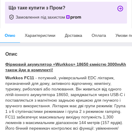
Що таке купити з Пром?
Замовлення під захистом
Опис
Характеристики
Доставка
Оплата
Умови п
Опис
Фірмовий акумулятор «Wurkkos» 18650 ємністю 3000mAh
також йде в комплекті!
Wurkkos FC11
- потужний, універсальний EDC ліхтарик,
призначений для дому, активного відпочинку, кемпінгу,
туризму, риболовлі або полювання. Він живиться від одного
літій-іонного акумулятора 18650, заряджається через USB-C і
поставляється з магнітною задньою кришкою для гнучкого і
зручного використання. Ліхтарик має дві групи режимів: Група
1 з 6 ступінчастими режимами і група 2 з режимом ramping.
FC11 забезпечує максимальну вихідну потужність 1,300
люменів з максимальним діапазоном 144 метрів (157 ярдів).
Його бічний перемикач контролює всі функції: увімкнення/