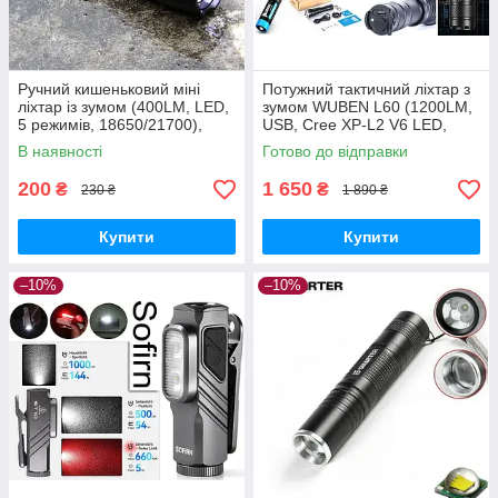
Ручний кишеньковий міні
Потужний тактичний ліхтар з
ліхтар із зумом (400LM, LED,
зумом WUBEN L60 (1200LM,
5 режимів, 18650/21700),
USB, Cree XP-L2 V6 LED,
Ліхтарик без батареї
IP68, Акумулятор
В наявності
Готово до відправки
18650*2600mAh)
200
1 650
₴
₴
230 ₴
1 890 ₴
Купити
Купити
–10%
–10%