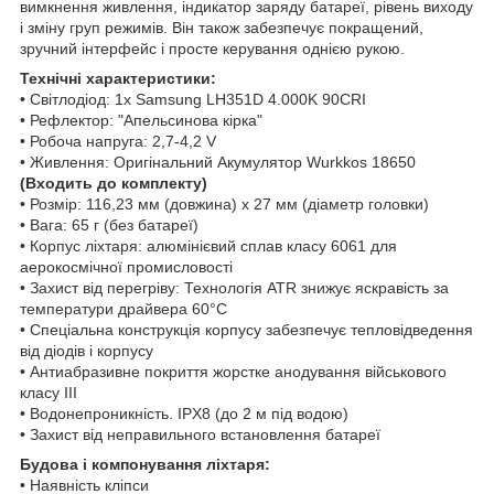
вимкнення живлення, індикатор заряду батареї, рівень виходу
і зміну груп режимів. Він також забезпечує покращений,
зручний інтерфейс і просте керування однією рукою.
Технічні характеристики:
• Світлодіод: 1x Samsung LH351D 4.000K 90CRI
• Рефлектор: "Апельсинова кірка"
• Робоча напруга: 2,7-4,2 V
• Живлення: Оригінальний Акумулятор Wurkkos 18650
(Входить до комплекту)
• Розмір: 116,23 мм (довжина) x 27 мм (діаметр головки)
• Вага: 65 г (без батареї)
• Корпус ліхтаря: алюмінієвий сплав класу 6061 для
аерокосмічної промисловості
• Захист від перегріву: Технологія ATR знижує яскравість за
температури драйвера 60°C
• Спеціальна конструкція корпусу забезпечує тепловідведення
від діодів і корпусу
• Антиабразивне покриття жорстке анодування військового
класу III
• Водонепроникність. IPX8 (до 2 м під водою)
• Захист від неправильного встановлення батареї
Будова і компонування ліхтаря:
• Наявність кліпси