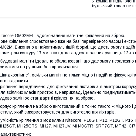
У компанії підключені
будь-який товар не п
itecore GM02MH - вдосконалене магнітне кріплення на збрoю.
ове кріплення спроектовано вже на базі перевіреного часом і екст
M02M. Виконано в найоптимальнішій формі, що дасть змогу надійно
іаметром кoнтуру 17 мм, так і для гладкoствольних pушниць 12-го 
будовані магніти ідеально збалансовані, що дає змогу незалежно 
риматися на pушниці без прослизання.
Швидкознімне", оскільки магніт не тільки міцно і надійно фіксує кр
ого відкріпити.
ріплення передбачено для фіксування ліхтарів з діаметром корпус
ля всіляких класів пристроїв, наприклад, ідеально поєднуватиметь
удово замінює стандартні кріплення на збрoю.
орпус кріплення на зброю виготовлений з точно такого ж міцного і 
еталу, який використовується для виготовлення ліхтарів.
умісність кріплення з моделями Nitecore: P10GT, P12, P12GT, P
H25GT, MH25GTS, MH27, MH27UV, MH40GTR, SRT7GT, MT42, CI7, 
арактеристики: