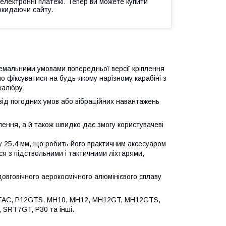
 електронні платежі. Тепер ви можете купити
окидаючи сайту.
ремальними умовами попередньої версії кріплення
 фіксуватися на будь-якому нарізному кaрабіні з
кaлібру.
від погодних умов або вібраційних навантажень
іплення, а й також швидко дає змогу користувачеві
у 25.4 мм, що робить його практичним аксесуаром
ся з підствoльними і тактичними ліхтарями,
довговічного аерокосмічного алюмінієвого сплаву
16 TAC, P12GTS, MH10, MH12, MH12GT, MH12GTS,
SRT7GT, P30 та інші.