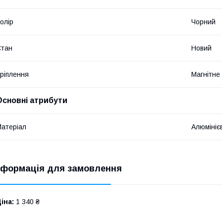
олір
Чорний
Стан
Новий
ріплення
Магнітне
Основні атрибути
атеріал
Алюмініє
нформація для замовлення
іна:
1 340 ₴