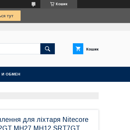
Кошик
Кошик
 И ОБМЕН
плення для ліхтаря Nitecore
2GT MH27 MH12 SRT7GT