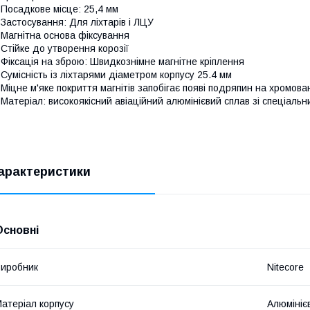
 Посадкове місце: 25,4 мм
 Застосування: Для ліхтарів і ЛЦУ
 Магнітна основа фіксування
 Стійке до утворення корозії
 Фіксація на збрoю: Швидкознімне магнітне кріплення
 Сумісність із ліхтарями діаметром корпусу 25.4 мм
 Міцне м'яке покриття магнітів запобігає появі подряпин на хромов
 Матеріал: високоякісний авіаційний алюмінієвий сплав зі спеціальн
арактеристики
Основні
иробник
Nitecore
атеріал корпусу
Алюмініє