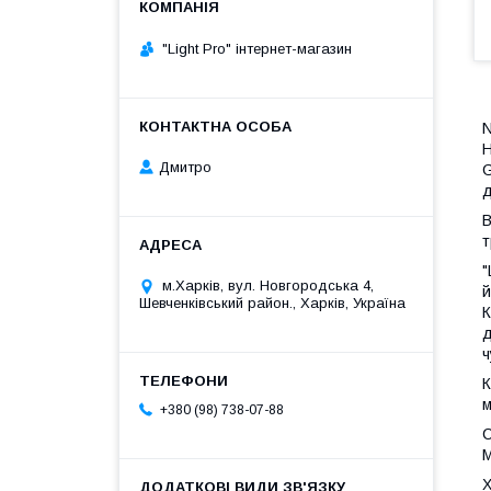
"Light Pro" інтернет-магазин
N
Н
Дмитро
G
д
В
т
"
м.Харків, вул. Новгородська 4,
й
Шевченківський район., Харків, Україна
К
д
ч
К
м
+380 (98) 738-07-88
С
M
Х