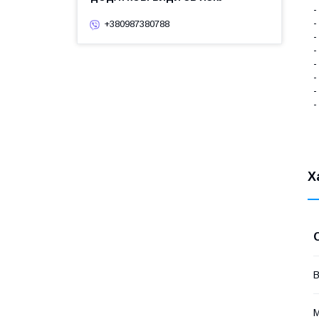
-
-
+380987380788
-
-
-
-
-
-
Х
В
М