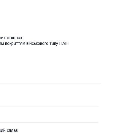
аних стволах
им покриттям військового типу HAIII
вий сплав