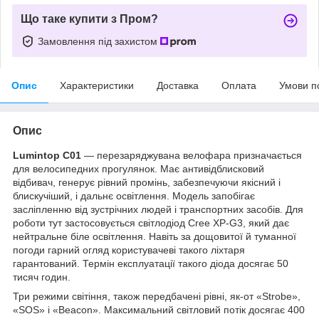
Що таке купити з Пром?
Замовлення під захистом
Опис
Характеристики
Доставка
Оплата
Умови п
Опис
Lumintop C01
— перезаряджувана велофара призначається
для велосипедних прогулянок. Має антивідблисковий
відбивач, генерує рівний промінь, забезпечуючи якісний і
блискучіший, і дальнє освітлення. Модель запобігає
засліпленню від зустрічних людей і транспортних засобів. Для
роботи тут застосовується світлодіод Cree XP-G3, який дає
нейтральне біле освітлення. Навіть за дощовитої й туманної
погоди гарний огляд користувачеві такого ліхтаря
гарантований. Термін експлуатації такого діода досягає 50
тисяч годин.
Три режими світіння, також передбачені рівні, як-от «Strobe»,
«SOS» і «Beacon». Максимальний світловий потік досягає 400