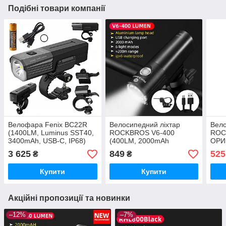
Подібні товари компанії
Велофара Fenix BC22R
Велосипедний ліхтар
Вело
(1400LM, Luminus SST40,
ROCKBROS V6-400
ROC
3400mAh, USB-C, IP68)
(400LM, 2000mAh
ОРИ
акумулятор, Cree XPL,
2000
3 625
849
525
₴
₴
USB, IPX6, 6 режимів)
Mod
Купити
Купити
Акційні пропозиції та новинки
–12%
–7%