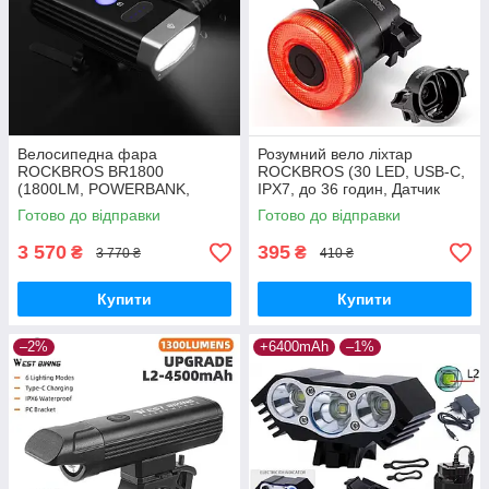
Велосипедна фара
Розумний вело ліхтар
ROCKBROS BR1800
ROCKBROS (30 LED, USB-C,
(1800LM, POWERBANK,
IPX7, до 36 годин, Датчик
5200mAh, USB, IPX6, Дальнє
руху, Режим сну)
Готово до відправки
Готово до відправки
і Ближнє світло, Індикатор)
3 570
395
₴
₴
3 770 ₴
410 ₴
Купити
Купити
–2%
+6400mAh
–1%