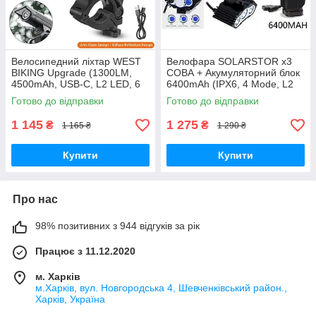
Велосипедний ліхтар WEST
Велофара SOLARSTOR x3
BIKING Upgrade (1300LM,
СОВА + Акумуляторний блок
4500mAh, USB-C, L2 LED, 6
6400mAh (IPX6, 4 Mode, L2
Mode, IPX6, Відмінне
LED) ПОВНИЙ КОМПЛЕКТ
Готово до відправки
Готово до відправки
кріплення)
1 145
1 275
₴
₴
1 165 ₴
1 290 ₴
Купити
Купити
Про нас
98% позитивних з 944 відгуків за рік
Працює з 11.12.2020
м. Харків
м.Харків, вул. Новгородська 4, Шевченківський район.,
Харків, Україна