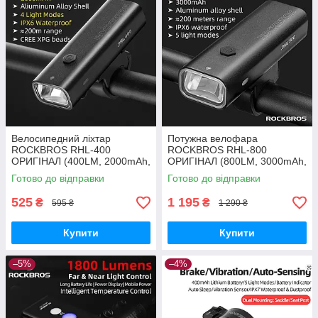
Велосипедний ліхтар
Потужна велофара
ROCKBROS RHL-400
ROCKBROS RHL-800
ОРИГІНАЛ (400LM, 2000mAh,
ОРИГІНАЛ (800LM, 3000mAh,
USB-C, IPX6, 4 Mode)
USB-C, IPX6, 5 Mode)
Готово до відправки
Готово до відправки
525
1 195
₴
₴
595 ₴
1 290 ₴
Купити
Купити
–5%
–4%