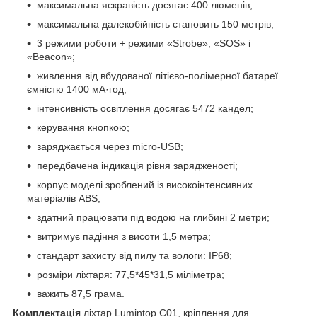
максимальна яскравість досягає 400 люменів;
максимальна далекобійність становить 150 метрів;
3 режими роботи + режими «Strobe», «SOS» і
«Beacon»;
живлення від вбудованої літієво-полімерної батареї
ємністю 1400 мА·год;
інтенсивність освітлення досягає 5472 кандел;
керування кнопкою;
заряджається через micro-USB;
передбачена індикація рівня зарядженості;
корпус моделі зроблений із високоінтенсивних
матеріалів ABS;
здатний працювати під водою на глибині 2 метри;
витримує падіння з висоти 1,5 метра;
стандарт захисту від пилу та вологи: IP68;
розміри ліхтаря: 77,5*45*31,5 міліметра;
важить 87,5 грама.
Комплектація
ліхтар Lumintop C01, кріплення для