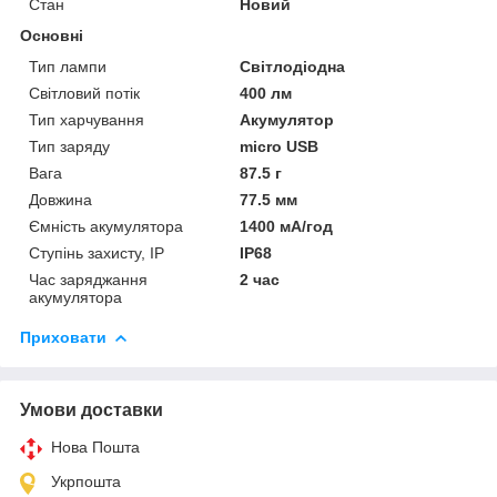
Стан
Новий
Основні
Тип лампи
Світлодіодна
Світловий потік
400 лм
Тип харчування
Акумулятор
Тип заряду
micro USB
Вага
87.5 г
Довжина
77.5 мм
Ємність акумулятора
1400 мА/год
Ступінь захисту, IP
IP68
Час заряджання
2 час
акумулятора
Приховати
Умови доставки
Нова Пошта
Укрпошта