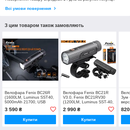
Всі умови повернення
З цим товаром також замовляють
Велофара Fenix BC26R
Велофара Fenix BC21R
Вел
(1600LM, Luminus SST40,
V3.0, Fenix BC21RV30
Зум 
5000mAh 21700, USB
(1200LM, Luminus SST-40,
верс
Type-C, IP68)
2600mAh, 18650, USB-C,
(18
3 590
2 990
820
₴
₴
IPX68)
LED,
Купити
Купити