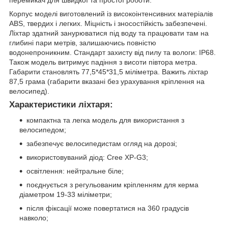
Корпус моделі виготовлений із високоінтенсивних матеріалів
ABS, твердих і легких. Міцність і зносостійкість забезпечені.
Ліхтар здатний занурюватися під воду та працювати там на
глибині пари метрів, залишаючись повністю
водонепроникним. Стандарт захисту від пилу та вологи: IP68.
Також модель витримує падіння з висоти півтора метра.
Габарити становлять 77,5*45*31,5 міліметра. Важить ліхтар
87,5 грама (габарити вказані без урахування кріплення на
велосипед).
Характеристики ліхтаря:
компактна та легка модель для використання з
велосипедом;
забезпечує велосипедистам огляд на дорозі;
використовуваний діод: Cree XP-G3;
освітлення: нейтральне біле;
поєднується з регульованим кріпленням для керма
діаметром 19-33 міліметри;
після фіксації може повертатися на 360 градусів
навколо;