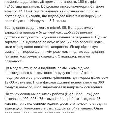
люменів, а дальність дії променя становить 150 метрів —
найбільша дистанція. Вбудована літієво-полімерна батарея
ємністю 1400 мА·год забезпечує найбільший час роботи
ліхтаря до 10,5 годин, що відповідає вимогам велоруху на
великі відстані. Напруга — 3,7 вольта.
Заряджання за допомогою microUSB. Вона дає змогу
заряджати прилад у будь-який час, щоб забезпечити
достатню потужність. Індикація ступеня зарядженості. Під час
заряджання індикатор показує червоний або зелений колір,
коли заряджання повністю завершене. Ліхтар підтримує
вмикання і переміщення між режимами під час заряджання
(за винятком режимів спалаху). Є індикатор низької
потужності.
Ця модель стане вам надійним помічником під час
повсякденного застосування та руху на трасі. Ліхтар
поєднується з регульованим кріпленням для керма діаметром
19-33 міліметри. Після фіксації здатний повертатися на 360
градусів навколо, щоб відрегулювати напрямок освітлення.
На трьох основних режимах роботи (High, Med, Low) дає
яскравість 400, 225 і 75 люменів. Час роботи: 1 година 45
хвилин, три з половиною години, десять із половиною години
відповідно. Інтенсивність світла досягає 5472 кандел. Один
перемикач для швидкої та простої роботи.