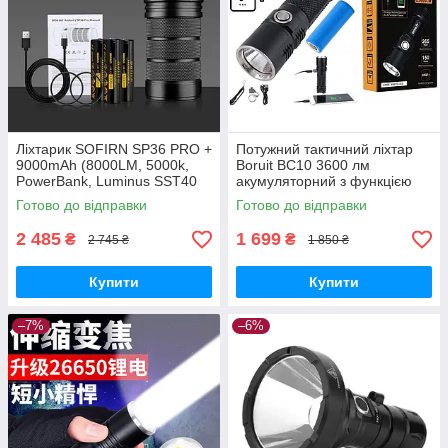
Ліхтарик SOFIRN SP36 PRO +
Потужний тактичний ліхтар
9000mAh (8000LM, 5000k,
Boruit BC10 3600 лм
PowerBank, Luminus SST40
акумуляторний з функцією
x4, USB-C, IPX8, 18650 x3)
PowerBank (Cree XHP70.2)
Готово до відправки
Готово до відправки
2 485
1 699
₴
₴
2 745 ₴
1 850 ₴
Купити
Купити
–7%
–6%