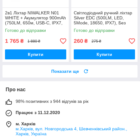
2в1 Ліхтар NIWALKER N01
Світлодіодний ручний ліхтар
WHITE + Акумулятор 900mAh
Silver EDC (500LM, LED,
(750LM, 650м, USB-C, IPX7,
5Mode, 18650, IPX7), Без
Два корпуси 18650+18350)
батареї
Готово до відправки
Готово до відправки
1 765
260
₴
₴
1 880 ₴
275 ₴
Купити
Купити
Показати ще
Про нас
98% позитивних з 944 відгуків за рік
Працює з 11.12.2020
м. Харків
м.Харків, вул. Новгородська 4, Шевченківський район.,
Харків, Україна