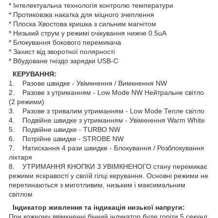
* Інтелектуальна технологія контролю температури
* Протиковзка накатка для міцного зчеплення
* Плоска Хвостова кришка з сильним магнітом
* Низький струм у режимі очікування нижче 0.5uA
* Блокування бокового перемикача
* Захист від зворотної полярності
* Вбудоване гніздо зарядки USB-C
КЕРУВАННЯ:
1. Разове швидке - Увімкнення / Вимкнення NW
2. Разове з утриманням - Low Mode NW Нейтральне світло
(2 режими)
3. Разове з тривалим утриманням - Low Mode Тепле світло
4. Подвійне швидке з утриманням - Увімкнення Warm White
5. Подвійне швидке - TURBO NW
6. Потрійне швидке - STROBE NW
7. Натискання 4 рази швидке - Блокування / Розблокування
ліхтаря
8. УТРИМАННЯ КНОПКИ З УВІМКНЕНОГО стану перемикає
режими яскравості у своїй гілці керування. Основні режими не
перетинаються з миготливим, низьким і максимальним
світлом
Індикатор живлення та індикація низької напруги:
При кожному ввімкненні бічний індикатор буде горіти 5 секунд,