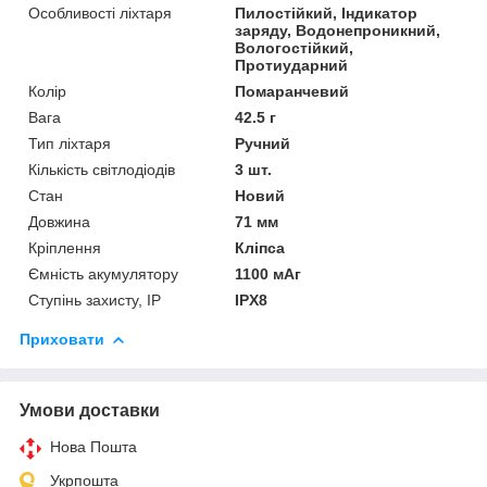
Особливості ліхтаря
Пилостійкий, Індикатор
заряду, Водонепроникний,
Вологостійкий,
Протиударний
Колір
Помаранчевий
Вага
42.5 г
Тип ліхтаря
Ручний
Кількість світлодіодів
3 шт.
Стан
Новий
Довжина
71 мм
Кріплення
Кліпса
Ємність акумулятору
1100 мАг
Ступінь захисту, IP
IPX8
Приховати
Умови доставки
Нова Пошта
Укрпошта