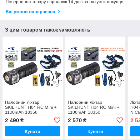
Повернення товару впродовж 14 днів за рахунок покупця
Всі умови повернення
З цим товаром також замовляють
Налобний ліхтар
Налобний ліхтар
Ліхт
SKILHUNT H04 RC Mini +
SKILHUNT H04 RC Mini +
H04R
1100mAh 18350
1100mAh 18350
NICI
Акумулятор (1200LM,
Акумулятор (1200LM,
Плос
2 490
2 570
2 5
₴
₴
Samsung LH351D HIGH
NICIA 519A HIGH-CRI LED,
CRI LED, 5000k, IPX8, TIR,
3000k, IPX8, TIR, Магніт)
Купити
Купити
Магніт)