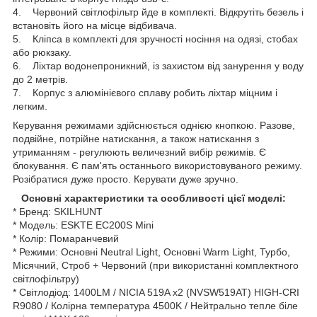
4. Червоний світлофільтр йде в комплекті. Відкрутіть безель і
встановіть його на місце відбивача.
5. Кліпса в комплекті для зручності носіння на одязі, стобах
або рюкзаку.
6. Ліхтар водонепроникний, із захистом від занурення у воду
до 2 метрів.
7. Корпус з алюмінієвого сплаву робить ліхтар міцним і
легким.
Керування режимами здійснюється однією кнопкою. Разове,
подвійне, потрійне натискання, а також натискання з
утриманням - регулюють величезний вибір режимів. Є
блокування. Є пам'ять останнього використовуваного режиму.
Розібратися дуже просто. Керувати дуже зручно.
Основні характеристики та особливості цієї моделі:
* Бренд: SKILHUNT
* Модель: ESKTE EC200S Mini
* Колір: Помаранчевий
* Режими: Основні Nеutral Light, Основні Warm Light, Турбо,
Місячний, Строб + Червоний (при використанні комплектного
світлофільтру)
* Світлодіод: 1400LM / NICIA 519A x2 (NVSW519AT) HIGH-CRI
R9080 / Колірна температура 4500K / Нейтрально тепле біле