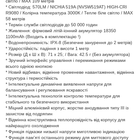
світло / MAX 109 метрів
* Світлодіод: 570LM / NICHIA 519A (NVSW519AT) HIGH-CRI
R9080 / Колірна температура 3000K / Тепле біле світло / MAX
58 метрів
* Термін служби світлодіодів до 50 000 годин
* Живлення: фірмовий літій-іонний акумулятор 18350
1100mAh (Входить в комплектацію !)
* Водонепроникність: IPX-8 (Безпечне занурення до 2 метрів)
* Ударостійкість: падіння з висоти 1 метр
* Розмір (Д х Ш х В): 71 x 25; / Вага: 42.5 г (Без акумулятора)
* Зручний інтерфейс управління і перемикання режимами
всього однією кнопкою
* Новий відбивач, відмінне променеве навантаження, відмінна
структура і термостійкість
* Інтелектуальне динамічне виявлення напруги для
балансування і регулювання яскравості
* Інтелектуальна технологія контролю температури для
стабільного та безпечного використання
* Міцний алюмінієвий корпус, жорстке анодування типу III із
захистом від подряпин
* Відмінна конструктивна теплопровідність від корпусу для
найкращого охолодження
* Функція підказки низької напруги миготливою індикацією
* Функція пам'яті останнього режиму для миттєвого доступу