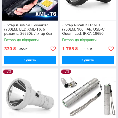
Ліхтар із зумом E-smarter
Ліхтар NIWALKER N01
(700LM, LED XML-T6, 5
(750LM, 900mAh, USB-C,
режимів, 26650), Ліхтар без
Osram Led, IPX7, 18650,
батареї
18350, 650 метрів)
Готово до відправки
Готово до відправки
330
1 765
₴
₴
355 ₴
1 880 ₴
Купити
Купити
–6%
–5%