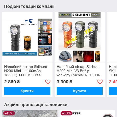
Подібні товари компанії
Налобний ліхтар Skilhunt
Налобний ліхтар Skilhunt
Нало
H200 Mini + 1100mAh
H200 Mini V3 Вибір
SKIL
18350 (1600LM, Cree
кольору (Nichia+RED, TIR,
110
6500k LED + Сree XP-E2
IPX8, 1100mAh 18350
(100
2 860
3 300
2 4
₴
₴
RED, IPX8, TIR, Магніт)
Акумулятор)
CRI 
Магн
Купити
Купити
Акційні пропозиції та новинки
–13%
–10%