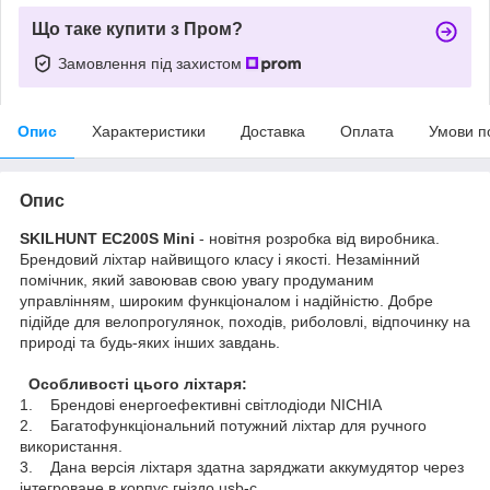
Що таке купити з Пром?
Замовлення під захистом
Опис
Характеристики
Доставка
Оплата
Умови п
Опис
SKILHUNT EC200S Mini
- новітня розробка від виробника.
Брендовий ліхтар найвищого класу і якості. Незамінний
помічник, який завоював свою увагу продуманим
управлінням, широким функціоналом і надійністю. Добре
підійде для велопрогулянок, походів, риболовлі, відпочинку на
природі та будь-яких інших завдань.
Особливості цього ліхтаря:
1. Брендові енергоефективні світлодіоди NICHIA
2. Багатофункціональний потужний ліхтар для ручного
використання.
3. Дана версія ліхтаря здатна заряджати аккумудятор через
інтегроване в корпус гніздо usb-c.