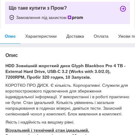
Що таке купити з Пром?
Замовлення під захистом
Опис
Характеристики
Доставка
Оплата
Умови п
Опис
HDD Зовнішній жорсткий диск Glyph Blackbox Pro 4 TB -
External Hard Drive, USB-C 3.2 (Works with 3.0/2.0),
7200RPM, Пробіг 320 годин, 10 Запусків.
КОРОТКО ПРО ДИСК. Є кількість. Корпоративні. Служили для
короткострокового підключення для збереження
індивідуальної інформації. У використанні і в роботі практично
не були. Стан ідеальний. Кількість увімкнень і загальне
напрацювання в годинах мізерні, дивіться тести. Захисний
силіконовий чохол у комплекті. Блок живлення в комплекті.
Якість і надійність на вищому рівні.
Візуальний і технічний стан ідеальний.