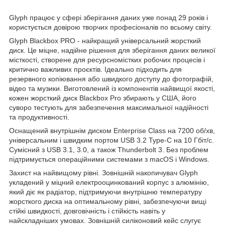
Glyph працює у сфері зберігання даних уже понад 29 років і
користується довірою творчих професіоналів по всьому світу.
Glyph Blackbox PRO - найкращий універсальний жорсткий
диск. Це міцне, надійне рішення для зберігання даних великої
місткості, створене для ресурсномістких робочих процесів і
критично важливих проєктів. Ідеально підходить для
резервного копіювання або швидкого доступу до фотографій,
відео та музики. Виготовлений із компонентів найвищої якості,
кожен жорсткий диск Blackbox Pro збирають у США, його
суворо тестують для забезпечення максимальної надійності
та продуктивності.
Оснащений внутрішнім диском Enterprise Class на 7200 об/хв,
універсальним і швидким портом USB 3.2 Type-C на 10 Гбіт/с.
Сумісний з USB 3.1, 3.0, а також Thunderbolt 3. Без проблем
підтримується операційними системами з macOS і Windows.
Захист на найвищому рівні. Зовнішній накопичувач Glyph
укладений у міцний електрооцинкований корпус з алюмінію,
який діє як радіатор, підтримуючи внутрішню температуру
жорсткого диска на оптимальному рівні, забезпечуючи вищі
стійкі швидкості, довговічність і стійкість навіть у
найскладніших умовах. Зовнішній силіконовий кейс слугує