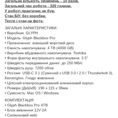
Загальна кількість увімкнень - 10 разів.
Загальний час роботи - 320 години.
У роботі практично не був.
Стан Б/У, без коробки.
Тести і стан на фото.
ЗАГАЛЬНІ ХАРАКТЕРИСТИКИ:
• Виробник: GLYPH
• Модель: Glyph Blackbox Pro
• Призначення: зовнішній жорсткий диск
• Ємність накопичувача: 4 TB (4000 GB)
• Виробник вбудованого накопичувача: Toshiba
• Форм-фактор внутрішнього накопичувача: 3.5"
• Швидкість передавання даних: до 250 МБ/с
• Швидкість руху: 7200 об/хв
• Роз'єми: USB-C 3.1 (Сумісний з USB 3.0 / 2.0 / Thunderbolt 3),
Kensington, Гніздо живлення
• Цілісний електрооцинкований алюмінієвий корпус
• Розміри (ДхШхВ): 196 x 115 x 38мм
• Сумісність: Mac OS / Windows
КОМПЛЕКТАЦІЯ:
• Glyph Blackbox Pro 4TB
• Блок живлення 12V 2A
• Силіконовий кейс