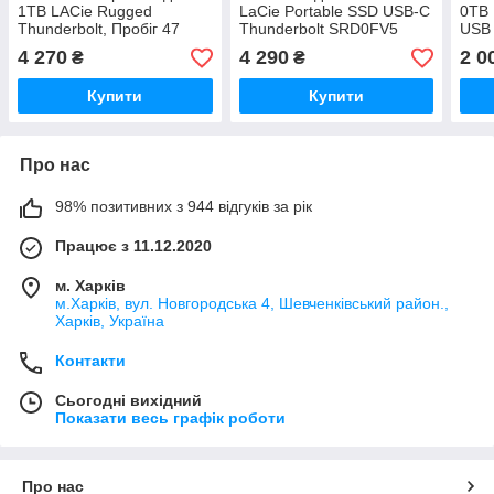
1TB LACie Rugged
LaCie Portable SSD USB-C
0TB 
Thunderbolt, Пробіг 47
Thunderbolt SRD0FV5
USB 
годин, 57 запусків
STKS500400
жорс
4 270
4 290
2 0
₴
₴
всер
Купити
Купити
Про нас
98% позитивних з 944 відгуків за рік
Працює з 11.12.2020
м. Харків
м.Харків, вул. Новгородська 4, Шевченківський район.,
Харків, Україна
Контакти
Сьогодні вихідний
Показати весь графік роботи
Про нас