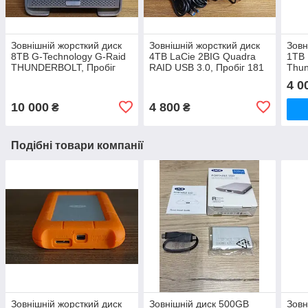
Зовнішній жорсткий диск
Зовнішній жорсткий диск
Зовн
8TB G-Technology G-Raid
4TB LaCie 2BIG Quadra
1TB 
THUNDERBOLT, Пробіг
RAID USB 3.0, Пробіг 181
Thun
171 година, 21 Запуск,
година, 36 запусків
Проб
4 0
Активне охолодження
запу
10 000
4 800
₴
₴
Подібні товари компанії
Зовнішній жорсткий диск
Зовнішній диск 500GB
Зовн