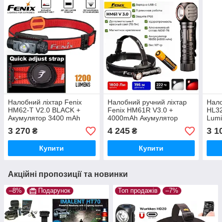
Налобний ліхтар Fenix
Налобний ручний ліхтар
Нало
HM62-T V2.0 BLACK +
Fenix ​​HM61R V3.0 +
HL32
Акумулятор 3400 mAh
4000mAh Акумулятор
Lumi
(1200LM, LUMINUS
(1800LM, CRi90, USB-C,
USB-
3 270
4 245
3 1
₴
₴
SST40, 18650, IP68, Red
iP68, Red Light, 18650)
Light)
Купити
Купити
Акційні пропозиції та новинки
–8%
Подарунок
Топ продажів
–7%