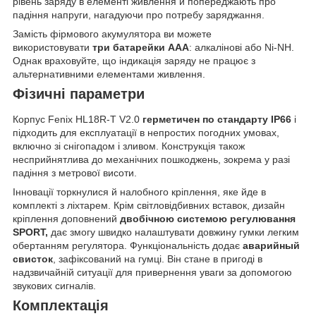
рівень заряду в елементі живлення й попереджають про
падіння напруги, нагадуючи про потребу заряджання.
Замість фірмового акумулятора ви можете
використовувати
три батарейки ААА
: алкалінові або Ni-NH.
Однак враховуйте, що індикація заряду не працює з
альтернативними елементами живлення.
Фізичні параметри
Корпус Fenix HL18R-T V2.0
герметичен по стандарту IP66
і
підходить для експлуатації в непростих погодних умовах,
включно зі снігопадом і зливом. Конструкція також
несприйнятлива до механічних пошкоджень, зокрема у разі
падіння з метрової висоти.
Інновації торкнулися й налобного кріплення, яке йде в
комплекті з ліхтарем. Крім світловідбивних вставок, дизайн
кріплення доповнений
двобічною системою регулювання
SPORT,
дає змогу швидко налаштувати довжину гумки легким
обертанням регулятора. Функціональність додає
аварийный
свисток
, зафіксований на гумці. Він стане в пригоді в
надзвичайній ситуації для привернення уваги за допомогою
звукових сигналів.
Комплектація