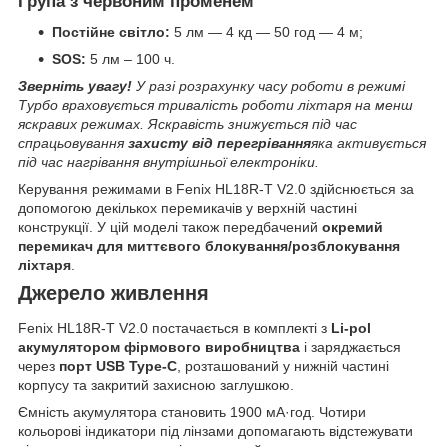
Група з червоним променем
Постійне світло:
5 лм — 4 кд — 50 год — 4 м;
SOS:
5 лм – 100 ч.
Зверніть увагу!
У разі розрахунку часу роботи в режимі
Турбо враховується тривалість роботи ліхтаря на менш
яскравих режимах. Яскравість знижується під час
спрацьовування
захисту від перегрівання
яка активується
під час нагрівання внутрішньої електроніки.
Керування режимами в Fenix HL18R-T V2.0 здійснюється за
допомогою декількох перемикачів у верхній частині
конструкції. У цій моделі також передбачений
окремий
перемикач для миттєвого блокування/розблокування
ліхтаря
.
Джерело живлення
Fenix HL18R-T V2.0 постачається в комплекті з
Li-pol
акумулятором фірмового виробництва
і заряджається
через
порт USB Type-C
, розташований у нижній частині
корпусу та закритий захисною заглушкою.
Ємність акумулятора становить 1900 мА·год. Чотири
кольорові індикатори під лінзами допомагають відстежувати