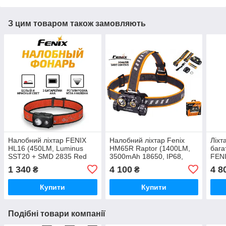
З цим товаром також замовляють
Налобний ліхтар FENIX
Налобний ліхтар Fenix
Ліхт
HL16 (450LM, Luminus
HM65R Raptor (1400LM,
бага
SST20 + SMD 2835 Red
3500mAh 18650, IP68,
FENI
LED, IP66, 3x AAA)
Type-C USB)
Powe
1 340
4 100
4 8
₴
₴
2000
Купити
Купити
Подібні товари компанії