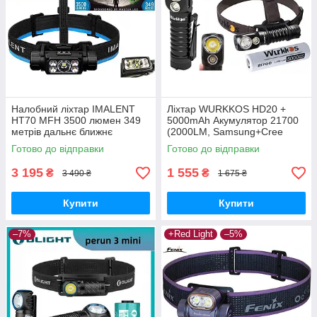
Налобний ліхтар IMALENT
Ліхтар WURKKOS HD20 +
HT70 MFH 3500 люмен 349
5000mAh Акумулятор 21700
метрів дальнє ближнє
(2000LM, Samsung+Cree
червоне світло + КЕЙС
LED, USB-C, Магніт, NW,
Готово до відправки
Готово до відправки
(5000mAh, Cree XHP 50.3,
PowerBank) Black
Type-C, 21700)
3 195
1 555
₴
₴
3 490 ₴
1 675 ₴
Купити
Купити
–7%
+Red Light
–5%