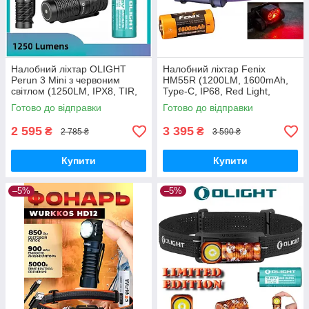
Налобний ліхтар OLIGHT
Налобний ліхтар Fenix
Perun 3 Mini з червоним
HM55R (1200LM, 1600mAh,
світлом (1250LM, IPX8, TIR,
Type-C, IP68, Red Light,
Red Led, Магніт) +
18350) Фіолетовий
Готово до відправки
Готово до відправки
Акумулятор 16340 650mAh
2 595
3 395
₴
₴
2 785 ₴
3 590 ₴
Купити
Купити
–5%
–5%