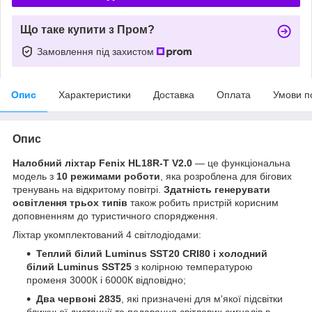
Що таке купити з Пром?
Замовлення під захистом
Опис
Характеристики
Доставка
Оплата
Умови п
Опис
Налобний ліхтар Fenix HL18R-T V2.0
— це функціональна
модель з
10 режимами роботи
, яка розроблена для бігових
тренувань на відкритому повітрі.
Здатність генерувати
освітлення трьох типів
також робить пристрій корисним
доповненням до туристичного спорядження.
Ліхтар укомплектований 4 світлодіодами:
Теплий білий Luminus SST20 CRI80 і холодний
білий Luminus SST25
з колірною температурою
променя 3000К і 6000К відповідно;
Два червоні 2835
, які призначені для м'якої підсвітки
ближньої дистанції та подавання світлових сигналів в