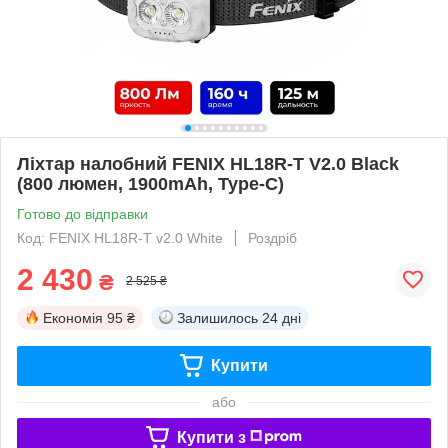
Ліхтар налобний FENIX HL18R-T V2.0 Black
(800 люмен, 1900mAh, Type-C)
Готово до відправки
Код: FENIX HL18R-T v2.0 White
Роздріб
2 430
₴
2 525 ₴
Економія
95 ₴
Залишилось
24 дні
Купити
або
Купити з