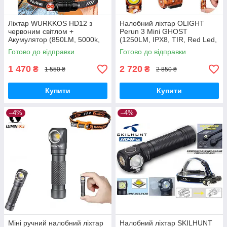
Ліхтар WURKKOS HD12 з
Налобний ліхтар OLIGHT
червоним світлом +
Perun 3 Mini GHOST
Акумулятор (850LM, 5000k,
(1250LM, IPX8, TIR, Red Led,
2x 90-CRI LED, USB-C, IP-68,
Магніт) + Акумулятор 16340
Готово до відправки
Готово до відправки
Магніт, Кліпса, Темляк)
650mAh
1 470
2 720
₴
₴
1 550 ₴
2 850 ₴
Купити
Купити
–4%
–4%
Міні ручний налобний ліхтар
Налобний ліхтар SKILHUNT