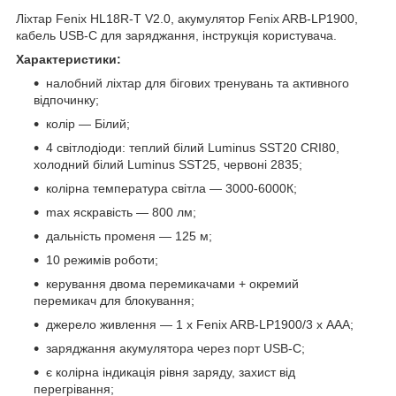
Ліхтар Fenix HL18R-T V2.0, акумулятор Fenix ARB-LP1900,
кабель USB-C для заряджання, інструкція користувача.
Характеристики:
налобний ліхтар для бігових тренувань та активного
відпочинку;
колір — Білий;
4 світлодіоди: теплий білий Luminus SST20 CRI80,
холодний білий Luminus SST25, червоні 2835;
колірна температура світла — 3000-6000К;
max яскравість — 800 лм;
дальність променя — 125 м;
10 режимів роботи;
керування двома перемикачами + окремий
перемикач для блокування;
джерело живлення — 1 х Fenix ARB-LP1900/3 х ААА;
заряджання акумулятора через порт USB-C;
є колірна індикація рівня заряду, захист від
перегрівання;