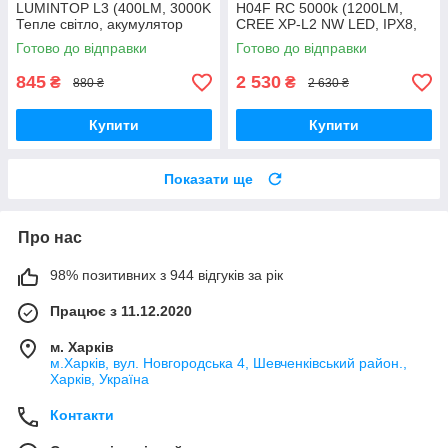
LUMINTOP L3 (400LM, 3000K
H04F RC 5000k (1200LM,
Тепле світло, акумулятор
CREE XP-L2 NW LED, IPX8,
10400 AAA, IP68)
Магніт, TIR + плоске скло)
Готово до відправки
Готово до відправки
845
2 530
₴
₴
880 ₴
2 630 ₴
Купити
Купити
Показати ще
Про нас
98% позитивних з 944 відгуків за рік
Працює з 11.12.2020
м. Харків
м.Харків, вул. Новгородська 4, Шевченківський район.,
Харків, Україна
Контакти