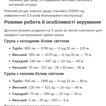
екстреній ситуації.
Робочий ресурс кожного діода становить 50000 год,
еквівалентних 5,5 років безперервної експлуатації.
Режими роботи й особливості керування
Доступні режими розділені на 3 групи за типом освітлення для
швидкого настроювання однією рукою.
Група з холодним білим світлом
Турбо:
800 лм — 3790 кд — 3 год 20 хв — 125 м;
Високий:
350 лм — 1570 кд — 6 год 30 хв — 79 м;
Середній:
130 лм — 587 кд — 10 год — 49 м;
Низький:
70 лм – 317 кд – 20 ч 40 мин – 36 м.
Група з теплим білим світлом
Турбо:
500 лм — 1995 кд — 4 год 15 хв — 89 м;
Високий:
130 лм — 521 кд — 10 год — 46 м;
Середній:
70 лм — 284 кд — 20 год — 34 м;
Низький:
5 лм – 20 кд – 160 ч – 9 м.