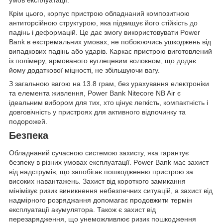
Крім цього, корпус пристрою обладнаний композитною
антиторсійною структурою, яка підвищує його стійкість до
падінь і деформацій. Це дає змогу використовувати Power
Bank в екстремальних умовах, не побоюючись ушкоджень від
випадкових падінь або ударів. Каркас пристрою виготовлений
із полімеру, армованого вуглецевим волокном, що додає
йому додаткової міцності, не збільшуючи вагу.
З загальною вагою на 13.8 грам, без урахування електроніки
та елемента живлення, Power Bank Nitecore NB Air є
ідеальним вибором для тих, хто цінує легкість, компактність і
довговічність у пристроях для активного відпочинку та
подорожей.
Безпека
Обладнаний сучасною системою захисту, яка гарантує
безпеку в різних умовах експлуатації. Power Bank має захист
від надструмів, що запобігає пошкодженню пристрою за
високих навантажень. Захист від короткого замикання
мінімізує ризик виникнення небезпечних ситуацій, а захист від
надмірного розряджання допомагає продовжити термін
експлуатації акумулятора. Також є захист від
перезарядження, що унеможливлює ризик пошкодження