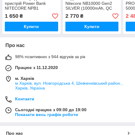
пристрій Power Bank
Nitecore NB10000 Gen2
PRO
NITECORE NPB1
SILVER (10000mAh, QC
5000
(5000mAh, 18W, QC 3.0,
3.0, 18W, USB-C, USB-A,
Lumi
1 650
2 770
2 4
₴
₴
Micro-USB, IP68
IPX5)
IPX8
Водозахист)
Купити
Купити
Про нас
98% позитивних з 944 відгуків за рік
Працює з 11.12.2020
м. Харків
м.Харків, вул. Новгородська 4, Шевченківський район.,
Харків, Україна
Контакти
Сьогодні працює з 09:00 до 19:00
Показати весь графік роботи
Про нас