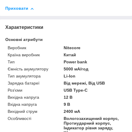
Приховати
Характеристики
Основні атрибути
Виробник
Nitecore
Країна виробник
Китай
Тип
Power bank
Ємність акумулятору
5000 мА/год
Тип акумулятора
Li-Ion
Зарядка батареї
Від мережі, Від USB
Роз'єми
USB Type-C
Вихідна напруга
12 В
Вхідна напруга
9 В
Вихідний струм
2400 мА
Особливості
Вологозахищений корпус,
Протиударний корпус,
Індикатор рівня заряду,