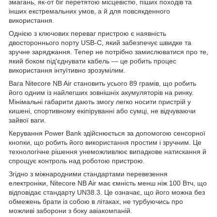
змагань, як-от біг перетятою місцевістю, піших походів та
інших екстремальних умов, а й для повсякденного
використання.
Однією з ключових переваг пристрою є наявність
двостороннього порту USB-C, який забезпечує швидке та
зручне заряджання. Тепер не потрібно замислюватися про те,
який боком під'єднувати кабель — це робить процес
використання інтуїтивно зрозумілим.
Вага Nitecore NB Air становить усього 89 грамів, що робить
його одним із найлегших зовнішніх акумуляторів на ринку.
Мінімальні габарити дають змогу легко носити пристрій у
кишені, спортивному екіпіруванні або сумці, не відчуваючи
зайвої ваги.
Керування Power Bank здійснюється за допомогою сенсорної
кнопки, що робить його використання простим і зручним. Це
технологічне рішення унеможливлює випадкове натискання й
спрощує контроль над роботою пристрою.
Згідно з міжнародними стандартами перевезення
електроніки, Nitecore NB Air має ємність менш ніж 100 Втч, що
відповідає стандарту UN38.3. Це означає, що його можна без
обмежень брати із собою в літаках, не турбуючись про
можливі заборони з боку авіакомпаній.