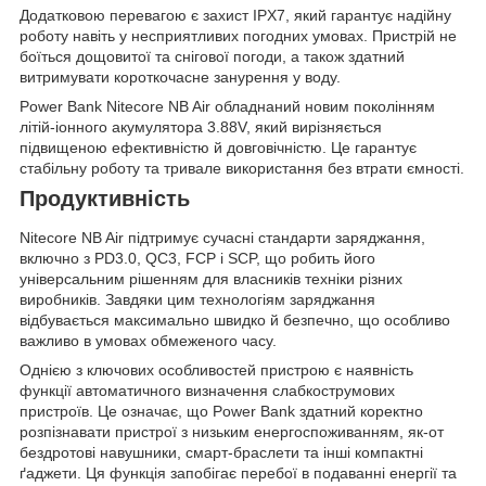
Додатковою перевагою є захист IPX7, який гарантує надійну
роботу навіть у несприятливих погодних умовах. Пристрій не
боїться дощовитої та снігової погоди, а також здатний
витримувати короткочасне занурення у воду.
Power Bank Nitecore NB Air обладнаний новим поколінням
літій-іонного акумулятора 3.88V, який вирізняється
підвищеною ефективністю й довговічністю. Це гарантує
стабільну роботу та тривале використання без втрати ємності.
Продуктивність
Nitecore NB Air підтримує сучасні стандарти заряджання,
включно з PD3.0, QC3, FCP і SCP, що робить його
універсальним рішенням для власників техніки різних
виробників. Завдяки цим технологіям заряджання
відбувається максимально швидко й безпечно, що особливо
важливо в умовах обмеженого часу.
Однією з ключових особливостей пристрою є наявність
функції автоматичного визначення слабкострумових
пристроїв. Це означає, що Power Bank здатний коректно
розпізнавати пристрої з низьким енергоспоживанням, як-от
бездротові навушники, смарт-браслети та інші компактні
ґаджети. Ця функція запобігає перебої в подаванні енергії та