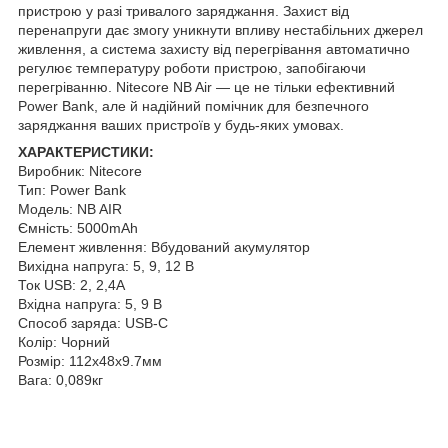
пристрою у разі тривалого заряджання. Захист від
перенапруги дає змогу уникнути впливу нестабільних джерел
живлення, а система захисту від перегрівання автоматично
регулює температуру роботи пристрою, запобігаючи
перегріванню. Nitecore NB Air — це не тільки ефективний
Power Bank, але й надійний помічник для безпечного
заряджання ваших пристроїв у будь-яких умовах.
ХАРАКТЕРИСТИКИ:
Виробник: Nitecore
Тип: Power Bank
Модель: NB AIR
Ємність: 5000mAh
Елемент живлення: Вбудований акумулятор
Вихідна напруга: 5, 9, 12 В
Ток USB: 2, 2,4A
Вхідна напруга: 5, 9 В
Способ заряда: USB-C
Колір: Чорний
Розмір: 112x48x9.7мм
Вага: 0,089кг