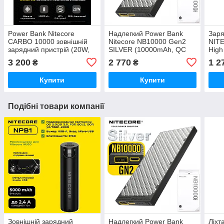
Power Bank Nitecore
Надлегкий Power Bank
Заря
CARBO 10000 зовнішній
Nitecore NB10000 Gen2
NIT
зарядний пристрій (20W,
SILVER (10000mAh, QC
High
10000 mAh, QC 3.0, USB-
3.0, 18W, USB-C, USB-A,
3 200
2 770
1 2
₴
₴
A, USB-C, IPX5)
IPX5)
Купити
Купити
Подібні товари компанії
Зовнішній зарядний
Надлегкий Power Bank
Ліхт