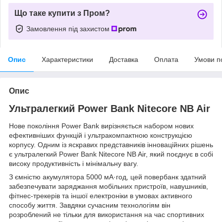
Що таке купити з Пром?
Замовлення під захистом
Опис
Характеристики
Доставка
Оплата
Умови п
Опис
Ультралегкий Power Bank Nitecore NB Air
Нове покоління Power Bank вирізняється набором нових
ефективніших функцій і ультракомпактною конструкцією
корпусу. Одним із яскравих представників інноваційних рішень
є ультралегкий Power Bank Nitecore NB Air, який поєднує в собі
високу продуктивність і мінімальну вагу.
З ємністю акумулятора 5000 мА·год, цей повербанк здатний
забезпечувати заряджання мобільних пристроїв, навушників,
фітнес-трекерів та іншої електроніки в умовах активного
способу життя. Завдяки сучасним технологіям він
розроблений не тільки для використання на час спортивних