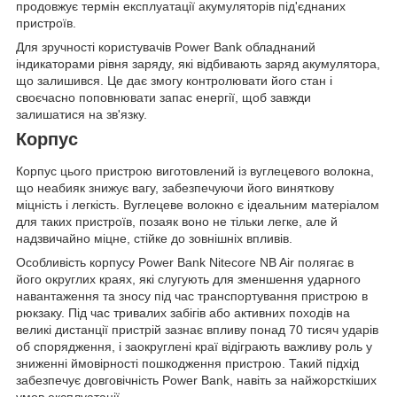
продовжує термін експлуатації акумуляторів під'єднаних
пристроїв.
Для зручності користувачів Power Bank обладнаний
індикаторами рівня заряду, які відбивають заряд акумулятора,
що залишився. Це дає змогу контролювати його стан і
своєчасно поповнювати запас енергії, щоб завжди
залишатися на зв'язку.
Корпус
Корпус цього пристрою виготовлений із вуглецевого волокна,
що неабияк знижує вагу, забезпечуючи його виняткову
міцність і легкість. Вуглецеве волокно є ідеальним матеріалом
для таких пристроїв, позаяк воно не тільки легке, але й
надзвичайно міцне, стійке до зовнішніх впливів.
Особливість корпусу Power Bank Nitecore NB Air полягає в
його округлих краях, які слугують для зменшення ударного
навантаження та зносу під час транспортування пристрою в
рюкзаку. Під час тривалих забігів або активних походів на
великі дистанції пристрій зазнає впливу понад 70 тисяч ударів
об спорядження, і заокруглені краї відіграють важливу роль у
зниженні ймовірності пошкодження пристрою. Такий підхід
забезпечує довговічність Power Bank, навіть за найжорсткіших
умов експлуатації.