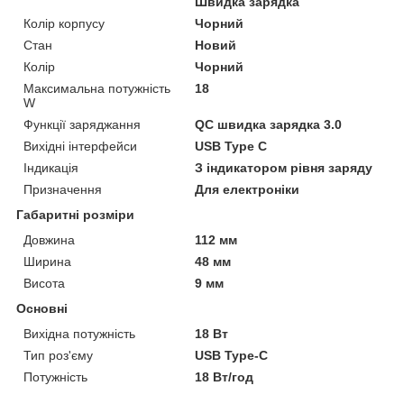
Швидка зарядка
Колір корпусу
Чорний
Стан
Новий
Колір
Чорний
Максимальна потужність
18
W
Функції заряджання
QC швидка зарядка 3.0
Вихідні інтерфейси
USB Type C
Індикація
З індикатором рівня заряду
Призначення
Для електроніки
Габаритні розміри
Довжина
112 мм
Ширина
48 мм
Висота
9 мм
Основні
Вихідна потужність
18 Вт
Тип роз'єму
USB Type-C
Потужність
18 Вт/год