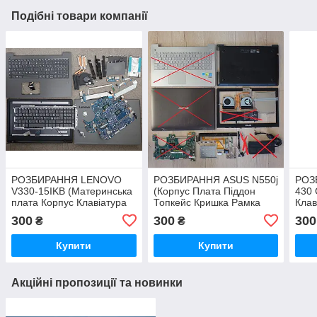
Подібні товари компанії
РОЗБИРАННЯ LENOVO
РОЗБИРАННЯ ASUS N550j
РОЗ
V330-15IKB (Материнська
(Корпус Плата Піддон
430 
плата Корпус Клавіатура
Топкейс Кришка Рамка
Клав
Топкейс Кришка Рамка
Камера Кнопка Динаміки
Тачп
300
300
300
₴
₴
матриці Петлі Кулер
Кулер Петлі Кишеня
плат
Динаміки Шлейф hdd usb)
Шлейф HDD USB DVD
Дина
Купити
Купити
WiFi)
Акційні пропозиції та новинки