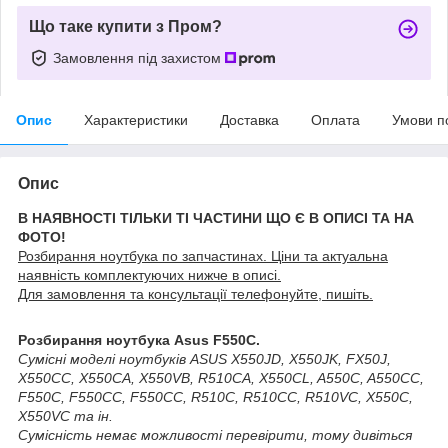
Що таке купити з Пром?
Замовлення під захистом
Опис
Характеристики
Доставка
Оплата
Умови п
Опис
В НАЯВНОСТІ ТІЛЬКИ ТІ ЧАСТИНИ ЩО Є В ОПИСІ ТА НА
ФОТО!
Розбирання ноутбука по запчастинах. Ціни та актуальна
наявність комплектуючих нижче в описі.
Для замовлення та консультації телефонуйте, пишіть.
Розбирання ноутбука Asus F550C.
Сумісні моделі ноутбуків ASUS X550JD, X550JK, FX50J,
X550CC, X550CA, X550VB, R510CA, X550CL, A550C, A550CC,
F550C, F550CC, F550CC, R510C, R510CC, R510VC, X550C,
X550VC та ін.
Сумісність немає можливості перевірити, тому дивіться