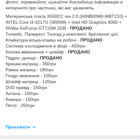
фото, порівнюйте, шукайте докладнішу інформацію в
інтернеті про частини, які вас цікавлять.
Материнська плата X550CC rev.2.0 (60NB00W0-MBT210) +
INTEL Core i3-3217U (SR0N9) + Intel HD Graphics 4000 +
NVidia GeForce GT720M 2GB -
ПРОДАНО
Топкейс, Палмрест. Тачпад у комплекті. Кріплення цілі.
Клавіатура кілька клавіш не робочі -
ПРОДАНО
Система охолодження в зборі - 450грн
Кнопка ввімкнення + шлейф -
ПРОДАНО
Піддон, днище -
ПРОДАНО
Кришка матриці - 350грн
Рамка матриці - 180грн
Гніздо живлення - 100грн
Шлейф матриці - 120грн
DVD привід - 150грн
Антена - 150грн
Камера - 150грн
Петлі - 250грн
Приховати