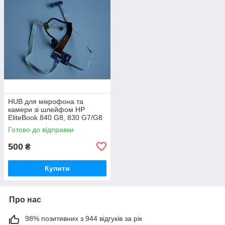
HUB для мікрофона та
камери зі шлейфом HP
EliteBook 840 G8, 830 G7/G8
(6050A3140601, M07210-001)
Готово до відправки
500
₴
Купити
Про нас
98% позитивних з 944 відгуків за рік