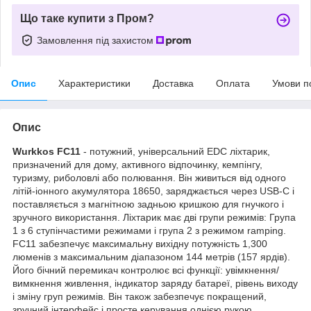
Що таке купити з Пром?
Замовлення під захистом
Опис
Характеристики
Доставка
Оплата
Умови п
Опис
Wurkkos FC11
- потужний, універсальний EDC ліхтарик,
призначений для дому, активного відпочинку, кемпінгу,
туризму, риболовлі або полювання. Він живиться від одного
літій-іонного акумулятора 18650, заряджається через USB-C і
поставляється з магнітною задньою кришкою для гнучкого і
зручного використання. Ліхтарик має дві групи режимів: Група
1 з 6 ступінчастими режимами і група 2 з режимом ramping.
FC11 забезпечує максимальну вихідну потужність 1,300
люменів з максимальним діапазоном 144 метрів (157 ярдів).
Його бічний перемикач контролює всі функції: увімкнення/
вимкнення живлення, індикатор заряду батареї, рівень виходу
і зміну груп режимів. Він також забезпечує покращений,
зручний інтерфейс і просте керування однією рукою.