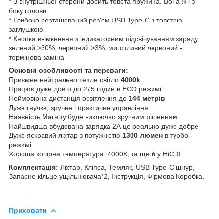
* З внутрішньої сторони досить товста пружина. Вона ж і з
боку голови
* Глибоко розташований роз'єм USB Type-C з товстою
заглушкою
* Кнопка ввімкнення з індикаторним підсвічуванням заряду:
зелений >30%, червоний >3%, миготливий червоний -
термінова заміна
Основні особливості та переваги:
Приємне нейтрально тепле світло
4000k
Працює дуже довго до 275 годин в ECO режимі
Неймовірна дистанція освітлення до
144 метрів
Дуже гнучке, зручне і практичне управління
Наявність Магніту буде виключно зручним рішенням
Найшвидша вбудована зарядка 2А це реально дуже добре
Дуже яскравий ліхтар з потужністю
1300 люмен
в турбо
режимі
Хороша колірна температура. 4000К, та ще й у HiCRI
Комплектація:
Ліхтар, Кліпса, Темляк, USB Type-C шнур,
Запасне кільце ущільнювача*2, Інструкція, Фірмова Коробка.
Приховати