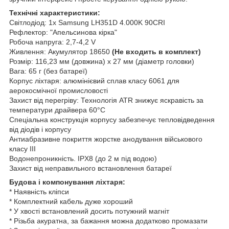
Технічні характеристики:
Світлодіод: 1x Samsung LH351D 4.000K 90CRI
Рефлектор: "Апельсинова кірка"
Робоча напруга: 2,7-4,2 V
Живлення: Акумулятор 18650
(Не входить в комплект)
Розмір: 116,23 мм (довжина) x 27 мм (діаметр головки)
Вага: 65 г (без батареї)
Корпус ліхтаря: алюмінієвий сплав класу 6061 для
аерокосмічної промисловості
Захист від перегріву: Технологія ATR знижує яскравість за
температури драйвера 60°C
Спеціальна конструкція корпусу забезпечує тепловідведення
від діодів і корпусу
Антиабразивне покриття жорстке анодування військового
класу III
Водонепроникність. IPX8 (до 2 м під водою)
Захист від неправильного встановлення батареї
Будова і компонування ліхтаря:
* Наявність кліпси
* Комплектний кабель дуже хороший
* У хвості встановлений досить потужний магніт
* Різьба акуратна, за бажання можна додатково промазати