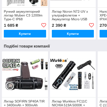
Ручний акумуляторний
Ліхтар Nicron N72-UV з
Нало
ліхтар Wuben C3 1200lm
ультрафіолетом +
XPE+
Type-C IP68
Акумулятор Micro USB
IPX4
вологозахищений +
(800LM, 18650, IPX4,
акум
1 685
2 390
270
₴
₴
оригінальний акумулятор
Торцевий магніт, Кліпса)
18650 2600mAh
Купити
Купити
Подібні товари компанії
Ліхтар SOFIRN SP40A TIR
Ліхтар Wurkkos FC11C
Ліхт
+ 3400mAh + 900mAh
NICHIA 519A 5000K +
C (1