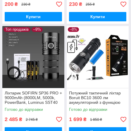
200
230
₴
₴
230 ₴
255 ₴
Купити
Купити
Топ продажів
–9%
–8%
Ліхтарик SOFIRN SP36 PRO +
Потужний тактичний ліхтар
9000mAh (8000LM, 5000k,
Boruit BC10 3600 лм
PowerBank, Luminus SST40
акумуляторний з функцією
x4, USB-C, IPX8, 18650 x3)
PowerBank (Cree XHP70.2)
Готово до відправки
Готово до відправки
2 485
1 699
₴
₴
2 745 ₴
1 850 ₴