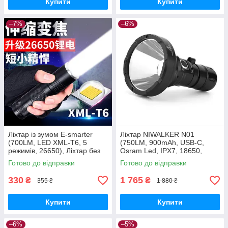
Купити
Купити
–7%
–6%
Ліхтар із зумом E-smarter
Ліхтар NIWALKER N01
(700LM, LED XML-T6, 5
(750LM, 900mAh, USB-C,
режимів, 26650), Ліхтар без
Osram Led, IPX7, 18650,
батареї
18350, 650 метрів)
Готово до відправки
Готово до відправки
330
1 765
₴
₴
355 ₴
1 880 ₴
Купити
Купити
–6%
–5%