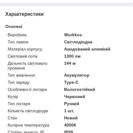
Характеристики
Основні
Виробник
Wurkkos
Тип лампи
Світлодіодна
Матеріал корпусу
Анодований алюміній
Світловий потік
1300 лм
Дальність світлового
144 м
променя
Тип живлення
Акумулятор
Тип заряду
Type-C
Особливості ліхтаря
Вологостійкий
Колір
Червоний
Тип ліхтаря
Ручний
Кількість світлодіодів
1 шт.
Стан
Новий
Колірна температура
4000К
Ступінь захисту, IP
IPX8