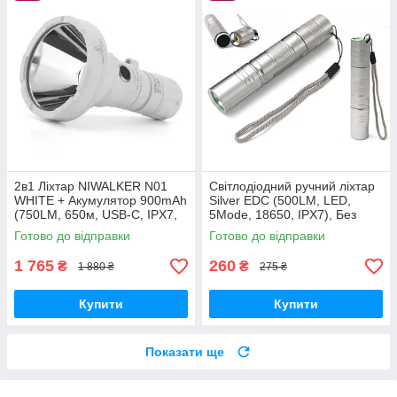
2в1 Ліхтар NIWALKER N01
Світлодіодний ручний ліхтар
WHITE + Акумулятор 900mAh
Silver EDC (500LM, LED,
(750LM, 650м, USB-C, IPX7,
5Mode, 18650, IPX7), Без
Два корпуси 18650+18350)
батареї
Готово до відправки
Готово до відправки
1 765
260
₴
₴
1 880 ₴
275 ₴
Купити
Купити
Показати ще