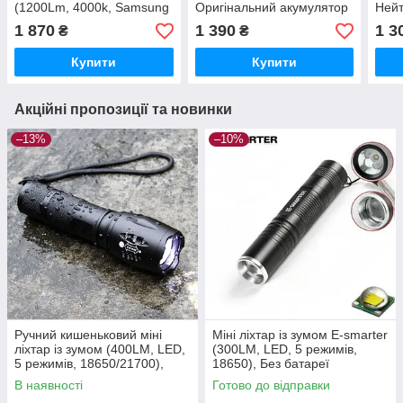
(1200Lm, 4000k, Samsung
Оригінальний акумулятор
Нейт
LH351D, USB-C, IPX7,
3000mAh 18650 (1300LM,
Sams
1 870
1 390
1 3
₴
₴
EDC, 18650,18350)
USB-C, 90 CRI,
Без 
Нейтральне світло)
Купити
Купити
Акційні пропозиції та новинки
–13%
–10%
Ручний кишеньковий міні
Міні ліхтар із зумом E-smarter
ліхтар із зумом (400LM, LED,
(300LM, LED, 5 режимів,
5 режимів, 18650/21700),
18650), Без батареї
Ліхтарик без батареї
В наявності
Готово до відправки