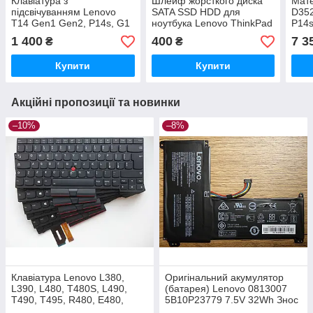
Клавіатура з
Шлейф жорсткого диска
Мате
підсвічуванням Lenovo
SATA SSD HDD для
D352
T14 Gen1 Gen2, P14s, G1
ноутбука Lenovo ThinkPad
P14s
G2, L380 L390 L480
E14 S3 L14 Gen 1 Gen 2
GEN2
1 400
400
7 3
₴
₴
T480S L490 T490 T495
(NBX0001QK10, FE4A0)
1xDD
R480 E480
AX2
Купити
Купити
Акційні пропозиції та новинки
–10%
–8%
Клавіатура Lenovo L380,
Оригінальний акумулятор
L390, L480, T480S, L490,
(батарея) Lenovo 0813007
T490, T495, R480, E480,
5B10P23779 7.5V 32Wh Знос
E485, E490, E495, P14s, T14
21%