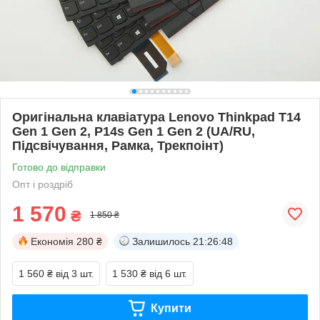
Оригінальна клавіатура Lenovo Thinkpad T14
Gen 1 Gen 2, P14s Gen 1 Gen 2 (UA/RU,
Підсвічування, Рамка, Трекпоінт)
Готово до відправки
Опт і роздріб
1 570
₴
1 850 ₴
Економія
280 ₴
Залишилось
21:26:47
1 560 ₴
від 3 шт.
1 530 ₴
від 6 шт.
Купити