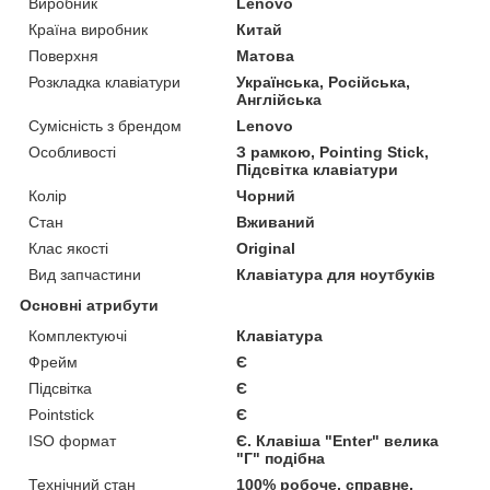
Виробник
Lenovo
Країна виробник
Китай
Поверхня
Матова
Розкладка клавіатури
Українська, Російська,
Англійська
Сумісність з брендом
Lenovo
Особливості
З рамкою, Pointing Stick,
Підсвітка клавіатури
Колір
Чорний
Стан
Вживаний
Клас якості
Original
Вид запчастини
Клавіатура для ноутбуків
Основні атрибути
Комплектуючі
Клавіатура
Фрейм
Є
Підсвітка
Є
Pointstick
Є
ISO формат
Є. Клавіша "Enter" велика
"Г" подібна
Технічний стан
100% робоче, справне,