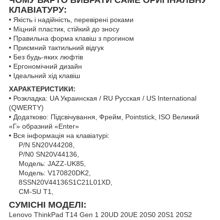
КЛАВІАТУРУ:
• Якість і надійність, перевірені роками
• Міцний пластик, стійкий до зносу
• Правильна форма клавіш з прогином
• Приємний тактильний відгук
• Без будь-яких люфтів
• Ергономічний дизайн
• Ідеальний хід клавіш
ХАРАКТЕРИСТИКИ:
•
Розкладка: UA Украинская / RU Русская / US International
(QWERTY)
•
Додатково: Підсвічування, Фрейм, Pointstick, ISO Великий
«Г» образний «Enter»
•
Вся інформація на клавіатурі:
P/N 5N20V44208,
P/N0 SN20V44136,
Модель: JAZZ-UK85,
Модель: V170820DK2,
8SSN20V44136S1C21L01XD,
CM-SU T1,
СУМІСНІ МОДЕЛІ:
Lenovo ThinkPad T14 Gen 1 20UD 20UE 20S0 20S1 20S2