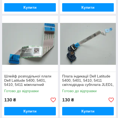
Купити
Купити
Шлейф розподільної плати
Плата індикації Dell Latitude
Dell Latitude 5400, 5401,
5400, 5401, 5410, 5411
5410, 5411 міжплатний
світлодіодна субплата JLED1,
кабель USH Junction Board,
Б/В Оригінал, LS-G891P
Готово до відправки
Готово до відправки
Б/В Оригінал, 0KPFJH
130
130
₴
₴
Купити
Купити