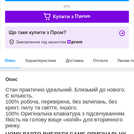
або
Купити з
Що таке купити з Пром?
Замовлення під захистом
Опис
Характеристики
Доставка
Оплата
Умови п
Опис
Стан практично ідеальний. Близький до нового.
Є кількість.
100% робоча, перевірена, без залипань, без
крихт, пилу та сміття, іншого.
100% Оригінальна клавіатура з підсвічуванням.
Якість на голову вище «копій» для вторинного
ринку.
ЧОМУ ВАРТО ВИБРАТИ САМЕ ОРИГІНАЛЬНУ