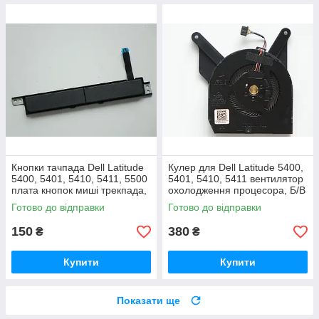
Кнопки тачпада Dell Latitude
Кулер для Dell Latitude 5400,
5400, 5401, 5410, 5411, 5500
5401, 5410, 5411 вентилятор
плата кнопок миші трекпада,
охолодження процесора, Б/В
Б/В Оригінал, 0YPHVV
Оригінал, P/N: 0MXH2W
Готово до відправки
Готово до відправки
150
380
₴
₴
Купити
Купити
Показати ще