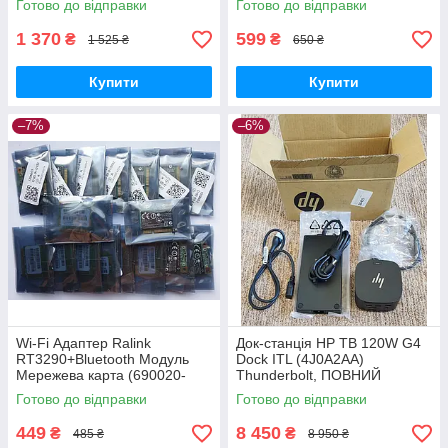
Готово до відправки
Готово до відправки
G1 G2
1 370
599
₴
₴
1 525 ₴
650 ₴
Купити
Купити
–7%
–6%
Wi-Fi Адаптер Ralink
Док-станція HP TB 120W G4
RT3290+Bluetooth Модуль
Dock ITL (4J0A2AA)
Мережева карта (690020-
Thunderbolt, ПОВНИЙ
001, 689215-001) 802.11
КОМПЛЕКТ
Готово до відправки
Готово до відправки
b,g,n 150Mbps
449
8 450
₴
₴
485 ₴
8 950 ₴