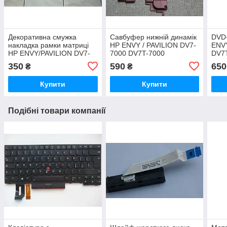
Декоративна смужка
Савбуфер нижній динамік
DVD
накладка рамки матриці
HP ENVY / PAVILION DV7-
ENV
HP ENVY/PAVILION DV7-
7000 DV7T-7000
DV7
7000 DV7T-7000 Оригінал,
ОРИГІНАЛ, Б/В
БУ
350
590
650
₴
₴
БУ
Купити
Купити
Подібні товари компанії