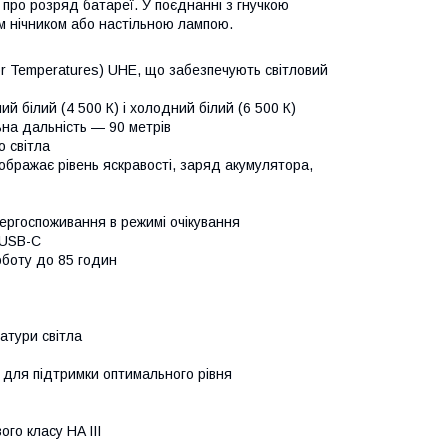
 про розряд батареї. У поєднанні з гнучкою
 нічником або настільною лампою.
or Temperatures) UHE, що забезпечують світловий
ий білий (4 500 К) і холодний білий (6 500 К)
ьна дальність — 90 метрів
о світла
бражає рівень яскравості, заряд акумулятора,
нергоспоживання в режимі очікування
 USB-C
оботу до 85 годин
атури світла
для підтримки оптимального рівня
го класу HA III