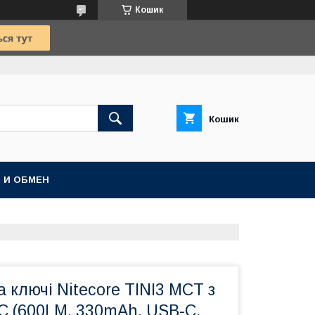
Кошик
Кошик
 И ОБМЕН
а ключі Nitecore TINI3 MCT з
C (600LM, 330mAh, USB-C,