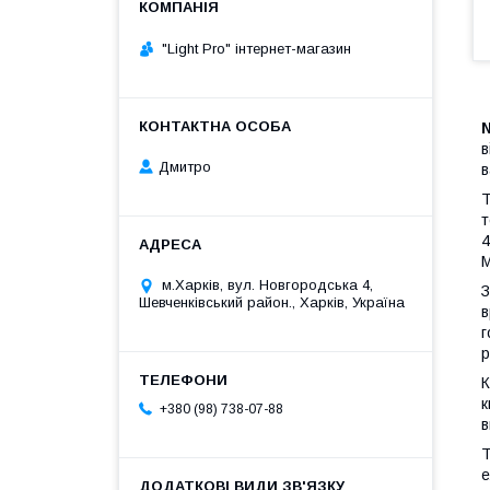
"Light Pro" інтернет-магазин
в
Дмитро
в
T
т
4
М
м.Харків, вул. Новгородська 4,
З
Шевченківський район., Харків, Україна
в
г
р
К
к
+380 (98) 738-07-88
в
T
е