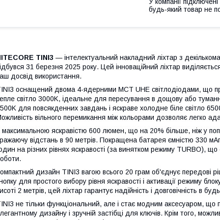
У компанії підключені
будь-який товар не п
NITECORE TINI3
— інтелектуальний накладний ліхтар з декількома
ідбувся 31 березня 2025 року. Цей інноваційний ліхтар виділяєть
аш досвід використання.
INI3 оснащений двома 4-ядерними MCT UHE світлодіодами, що про
епле світло 3000K, ідеальне для пересування в дощову або туманн
500K для повсякденних завдань і яскраве холодне біле світло 6500K
ожливість вільного перемикання між кольорами дозволяє легко ада
 максимальною яскравістю 600 люмен, що на 20% більше, ніж у поп
ражаючу відстань в 90 метрів. Покращена батарея ємністю 330 мА
один на різних рівнях яскравості (за винятком режиму TURBO), що є
оботи.
омпактний дизайн TINI3 вагою всього 20 грам об'єднує передові р
нопку для простого вибору рівня яскравості і активації режиму блок
исоті 2 метрів, цей ліхтар гарантує надійність і довговічність в буд
INI3 не тільки функціональний, але і стає модним аксесуаром, що
легантному дизайну і зручній застібці для ключів. Крім того, мож