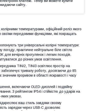
 електронні платежі. Тепер ви можете купити
окидаючи сайту.
 колірними температурами, офіційний реліз якого
ся своїми передовими функціями, які покращать
понують три універсальні колірні температури:
у погоду, практичне нейтральне біле світло
 для вечірніх прогулянок і легких походів.
птуватися до різних умов освітлення.
ередника TINI2, TINI3 освітлює простір на
г забезпечує тривалу роботу, досягаючи до 85
 значним проривом в області яскравості і часу
ішення, включаючи OLED-дисплей і подвійну
ування. З рейтингом IP54 і стійкістю до ударів на
ь-яких умовах.
 підкреслює ваш стиль завдяки своєму
ливість зарядки через USB-C дозволяє