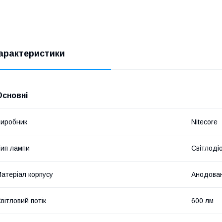
арактеристики
Основні
иробник
Nitecore
ип лампи
Світлоді
атеріал корпусу
Анодован
вітловий потік
600 лм