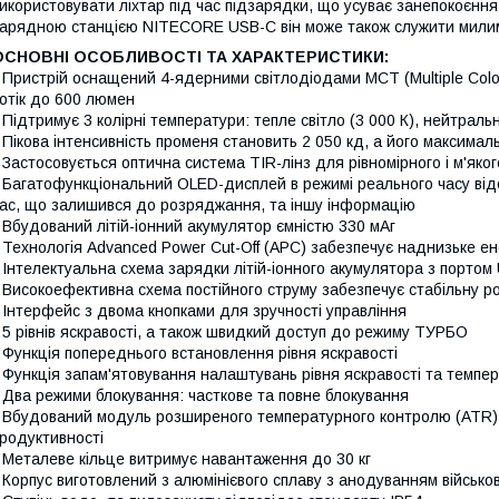
икористовувати ліхтар під час підзарядки, що усуває занепокоєння
арядною станцією NITECORE USB-C він може також служити милим
ОСНОВНІ ОСОБЛИВОСТІ ТА ХАРАКТЕРИСТИКИ:
 Пристрій оснащений 4-ядерними світлодіодами MCT (Multiple Col
отік до 600 люмен
 Підтримує 3 колірні температури: тепле світло (3 000 К), нейтральн
 Пікова інтенсивність променя становить 2 050 кд, а його максимал
 Застосовується оптична система TIR-лінз для рівномірного і м'яког
 Багатофункціональний OLED-дисплей в режимі реального часу відо
ас, що залишився до розряджання, та іншу інформацію
 Вбудований літій-іонний акумулятор ємністю 330 мАг
 Технологія Advanced Power Cut-Off (APC) забезпечує наднизьке е
 Інтелектуальна схема зарядки літій-іонного акумулятора з портом
 Високоефективна схема постійного струму забезпечує стабільну р
 Інтерфейс з двома кнопками для зручності управління
 5 рівнів яскравості, а також швидкий доступ до режиму ТУРБО
 Функція попереднього встановлення рівня яскравості
 Функція запам'ятовування налаштувань рівня яскравості та темпер
 Два режими блокування: часткове та повне блокування
 Вбудований модуль розширеного температурного контролю (ATR) 
родуктивності
 Металеве кільце витримує навантаження до 30 кг
 Корпус виготовлений з алюмінієвого сплаву з анодуванням військово