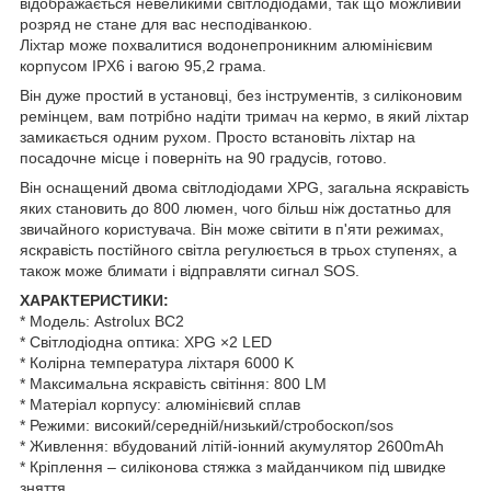
відображається невеликими світлодіодами, так що можливий
розряд не стане для вас несподіванкою.
Ліхтар може похвалитися водонепроникним алюмінієвим
корпусом IPX6 і вагою 95,2 грама.
Він дуже простий в установці, без інструментів, з силіконовим
ремінцем, вам потрібно надіти тримач на кермо, в який ліхтар
замикається одним рухом. Просто встановіть ліхтар на
посадочне місце і поверніть на 90 градусів, готово.
Він оснащений двома світлодіодами XPG, загальна яскравість
яких становить до 800 люмен, чого більш ніж достатньо для
звичайного користувача. Він може світити в п'яти режимах,
яскравість постійного світла регулюється в трьох ступенях, а
також може блимати і відправляти сигнал SOS.
ХАРАКТЕРИСТИКИ:
* Модель: Astrolux BC2
* Світлодіодна оптика: XPG ×2 LED
* Колірна температура ліхтаря 6000 K
* Максимальна яскравість світіння: 800 LM
* Матеріал корпусу: алюмінієвий сплав
* Режими: високий/середній/низький/стробоскоп/sos
* Живлення: вбудований літій-іонний акумулятор 2600mAh
* Кріплення – силіконова стяжка з майданчиком під швидке
зняття