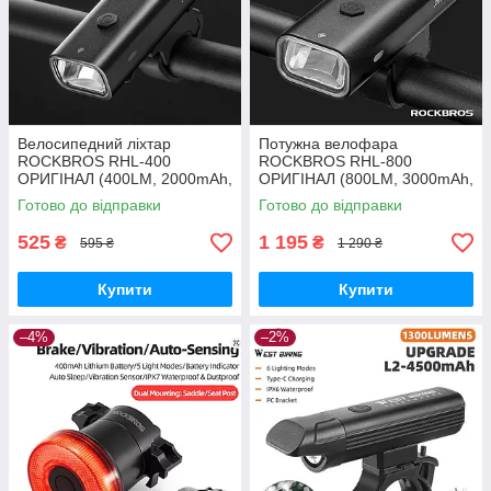
Велосипедний ліхтар
Потужна велофара
ROCKBROS RHL-400
ROCKBROS RHL-800
ОРИГІНАЛ (400LM, 2000mAh,
ОРИГІНАЛ (800LM, 3000mAh,
USB-C, IPX6, 4 Mode)
USB-C, IPX6, 5 Mode)
Готово до відправки
Готово до відправки
525
1 195
₴
₴
595 ₴
1 290 ₴
Купити
Купити
–4%
–2%