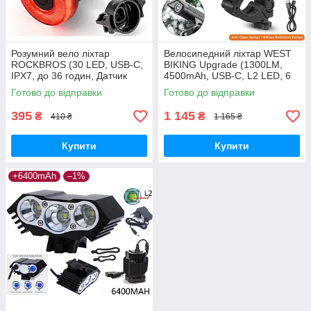
Розумний вело ліхтар
Велосипедний ліхтар WEST
ROCKBROS (30 LED, USB-C,
BIKING Upgrade (1300LM,
IPX7, до 36 годин, Датчик
4500mAh, USB-C, L2 LED, 6
руху, Режим сну)
Mode, IPX6, Відмінне
Готово до відправки
Готово до відправки
кріплення)
395
1 145
₴
₴
410 ₴
1 165 ₴
Купити
Купити
+6400mAh
–1%