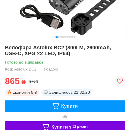
Велофара Astolux BC2 (800LM, 2600mAh,
USB-C, XPG ×2 LED, IP64)
Готово до відправки
Код: Astolux BC2
Роздріб
865
₴
870 ₴
Економія
5 ₴
Залишилось
21:32:20
Купити
або
Купити з