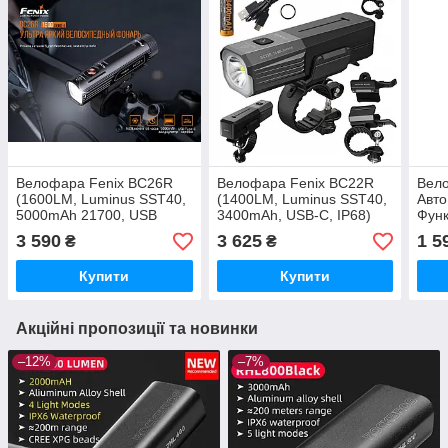
Велофара Fenix BC26R
Велофара Fenix BC22R
Вел
(1600LM, Luminus SST40,
(1400LM, Luminus SST40,
Авто
5000mAh 21700, USB
3400mAh, USB-C, IP68)
Функ
Type-C, IP68)
5000
3 590
3 625
1 5
₴
₴
277 
Купити
Купити
Акційні пропозиції та новинки
–12%
–7%