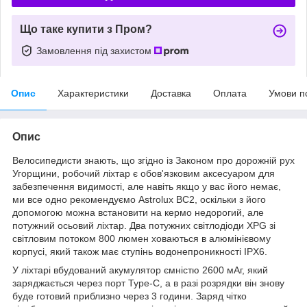
Що таке купити з Пром?
Замовлення під захистом
Опис
Характеристики
Доставка
Оплата
Умови п
Опис
Велосипедисти знають, що згідно із Законом про дорожній рух
Угорщини, робочий ліхтар є обов'язковим аксесуаром для
забезпечення видимості, але навіть якщо у вас його немає,
ми все одно рекомендуємо Astrolux BC2, оскільки з його
допомогою можна встановити на кермо недорогий, але
потужний осьовий ліхтар. Два потужних світлодіоди XPG зі
світловим потоком 800 люмен ховаються в алюмінієвому
корпусі, який також має ступінь водонепроникності IPX6.
У ліхтарі вбудований акумулятор ємністю 2600 мАг, який
заряджається через порт Type-C, а в разі розрядки він знову
буде готовий приблизно через 3 години. Заряд чітко