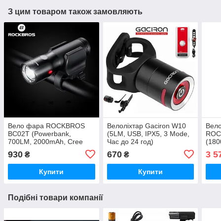
З цим товаром також замовляють
Вело фара ROCKBROS
Велоліхтар Gaciron W10
Вел
BC02T (Powerbank,
(5LM, USB, IPX5, 3 Mode,
ROC
700LM, 2000mAh, Cree
Час до 24 год)
(18
XMR-T6, USB, IPX6, Red
5200
930
670
3 5
₴
₴
габарит)
Даль
Інди
Купити
Купити
Подібні товари компанії