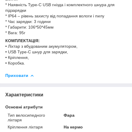
* Наявність Type-C USB гнізда і комплектного шнура для
підзарядки
* IP64 – рівень захисту від попадання вологи і пилу
* Час зарядки: 3 години
* Габарити: 106*50*45мм
* Вага: 95г
КОМПЛЕКТАЦІЯ:
• Ліхтар з вбудованим акумулятором,
• USB Type-C шнур для зарядки,
• Кріплення,
• Коробка.
Приховати
Характеристики
Основні атрибути
Тип велосипедного
Фара
ліхтаря
Кріплення ліхтаря
На кермо