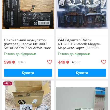
Оригінальний акумулятор
Wi-Fi Адаптер Ralink
(батарея) Lenovo 0813007
RT3290+Bluetooth Модуль
5B10P23779 7.5V 32Wh Знос
Мережева карта (690020-
21%
001, 689215-001) 802.11
Готово до відправки
Готово до відправки
b,g,n 150Mbps
599
449
₴
₴
650 ₴
485 ₴
Купити
Купити
–6%