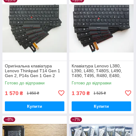
Оригінальна клавіатура
Клавіатура Lenovo L380,
Lenovo Thinkpad T14 Gen 1
L390, L480, T480S, L490,
Gen 2, P14s Gen 1 Gen 2
T490, T495, R480, E480,
(UA/RU, Підсвічування,
E485, E490, E495, P14s, T14
Готово до відправки
Готово до відправки
Рамка, Трекпоінт)
G1 G2
1 570
1 370
₴
₴
1 850 ₴
1 525 ₴
Купити
Купити
–8%
–7%