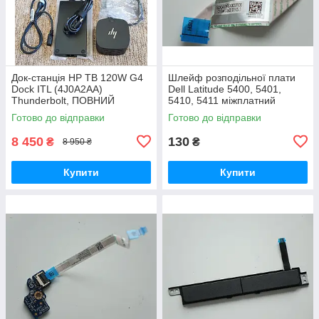
Док-станція HP TB 120W G4
Шлейф розподільної плати
Dock ITL (4J0A2AA)
Dell Latitude 5400, 5401,
Thunderbolt, ПОВНИЙ
5410, 5411 міжплатний
КОМПЛЕКТ
кабель USH Junction Board,
Готово до відправки
Готово до відправки
Б/В Оригінал, 0KPFJH
8 450
130
₴
₴
8 950 ₴
Купити
Купити