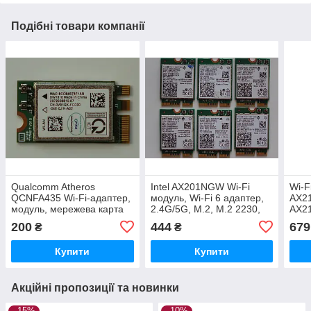
Подібні товари компанії
Qualcomm Atheros
Intel AX201NGW Wi-Fi
Wi-F
QCNFA435 Wi-Fi-адаптер,
модуль, Wi-Fi 6 адаптер,
AX2
модуль, мережева карта
2.4G/5G, M.2, M.2 2230,
AX21
(2,4 ГГц і 5 ГГц, до 150
Адаптер Мережева карта
2.4 
200
444
679
₴
₴
Мбіт/с, BT 4.2, M.2 NGFF)
CNV
Купити
Купити
Акційні пропозиції та новинки
–15%
–10%