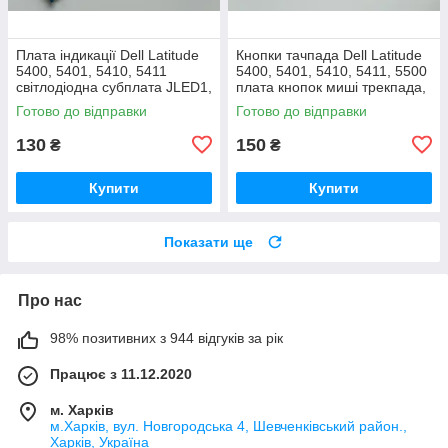
Плата індикації Dell Latitude
Кнопки тачпада Dell Latitude
5400, 5401, 5410, 5411
5400, 5401, 5410, 5411, 5500
світлодіодна субплата JLED1,
плата кнопок миші трекпада,
Б/В Оригінал, LS-G891P
Б/В Оригінал, 0YPHVV
Готово до відправки
Готово до відправки
130
150
₴
₴
Купити
Купити
Показати ще
Про нас
98% позитивних з 944 відгуків за рік
Працює з 11.12.2020
м. Харків
м.Харків, вул. Новгородська 4, Шевченківський район.,
Харків, Україна