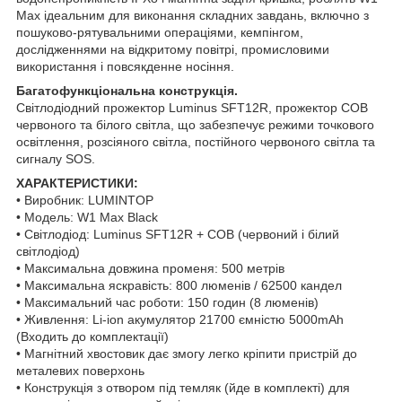
Max ідеальним для виконання складних завдань, включно з
пошуково-рятувальними операціями, кемпінгом,
дослідженнями на відкритому повітрі, промисловими
використання і повсякденне носіння.
Багатофункціональна конструкція.
Світлодіодний прожектор Luminus SFT12R, прожектор COB
червоного та білого світла, що забезпечує режими точкового
освітлення, розсіяного світла, постійного червоного світла та
сигналу SOS.
ХАРАКТЕРИСТИКИ:
• Виробник: LUMINTOP
• Модель: W1 Max Black
• Світлодіод: Luminus SFT12R + COB (червоний і білий
світлодіод)
• Максимальна довжина променя: 500 метрів
• Максимальна яскравість: 800 люменів / 62500 кандел
• Максимальний час роботи: 150 годин (8 люменів)
• Живлення: Li-ion акумулятор 21700 ємністю 5000mAh
(Входить до комплектації)
• Магнітний хвостовик дає змогу легко кріпити пристрій до
металевих поверхонь
• Конструкція з отвором під темляк (йде в комплекті) для