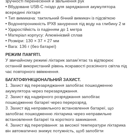
зручності перенесення й звільнення рук
• Вбудоване USB-C гніздо для заряджання акумулятора
всередині ліхтаря
• Тип вимикача: тактильний бічний вимикач із підсвіткою
• Водонепроникність IPX8 занурення під воду на глибину 2 м
• Ударостійкість із падінням до 1 метра
• Матеріал корпусу: Алюмінієвий сплав
• Розміри: 130 × 37 × 27 мм
• Вага: 136 г (без батареї)
РЕЖИМ ПАМ'ЯТІ.
У звичайному режимі ліхтарик запам'ятає та відтворює
останній використаний рівень яскравості розсіяного світла під
час повторного ввімкнення.
БАГАТОФУНКЦІОНАЛЬНИЙ ЗАХИСТ.
1. Захист від перезаряджання запобігає пошкодженню
акумулятора через перезаряджання.
2. Захист від надмірного розряджання запобігає
пошкодженню батареї через перерозряд.
3. Захист від неправильного встановлення батареї, що
запобігає пошкодженню ліхтарика через неправильне
встановлення батареї та короткого замикання.
4. Захист від перегрівання: за високої температури ліхтарика
він автоматично знижує потужність, щоб запобігти