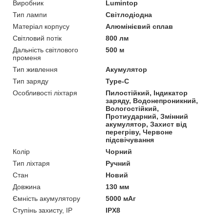
Виробник
Lumintop
Тип лампи
Світлодіодна
Матеріал корпусу
Алюмінієвий сплав
Світловий потік
800 лм
Дальність світлового
500 м
променя
Тип живлення
Акумулятор
Тип заряду
Type-C
Особливості ліхтаря
Пилостійкий, Індикатор
заряду, Водонепроникний,
Вологостійкий,
Протиударний, Змінний
акумулятор, Захист від
перегріву, Червоне
підсвічування
Колір
Чорний
Тип ліхтаря
Ручний
Стан
Новий
Довжина
130 мм
Ємність акумулятору
5000 мАг
Ступінь захисту, IP
IPX8