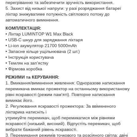
перегріванню та забезпечити зручність використання.
5. Захист від низької напруги: у разі розряджання батареї
ліхтар знижуватиме потужність світлового потоку до
автоматичного вимкнення.
КОМПЛЕКТАЦІЯ:
• Ліхтар LUMINTOP W1 Max Black
• USB-C шнур для заряджання ліхтаря
• Li-ion акумулятор 21700 5000mAh
• Запасне кільце ущільнювача (2 шт.)
• Інструкція користувача
• Темляк на зап'ястку
• Фірмова коробка
РЕЖИМИ та КЕРУВАННЯ:
1. Вмикання/вимкнення живлення: Одноразове натискання
перемикача вмикає прожектор на останньому використаному
рівні яскравості (режим пам'яті). Повторне натискання
вимикає його.
2. Регулювання яскравості прожектора: За ввімкненого
ліхтарика натисніть і
утримуйте перемикач, щоб перемикатися між рівнями
яскравості (низький, високий). Відпустіть перемикач, щоб
вибрати бажаний рівень яскравості.
3. Перемикання режимів точкового та розсіяного світла: двічі