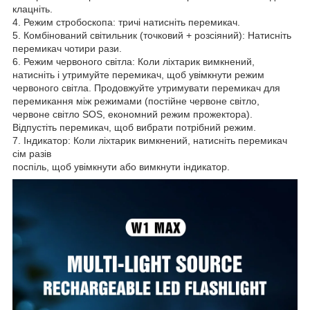
клацніть.
4. Режим стробоскопа: тричі натисніть перемикач.
5. Комбінований світильник (точковий + розсіяний): Натисніть
перемикач чотири рази.
6. Режим червоного світла: Коли ліхтарик вимкнений,
натисніть і утримуйте перемикач, щоб увімкнути режим
червоного світла. Продовжуйте утримувати перемикач для
перемикання між режимами (постійне червоне світло,
червоне світло SOS, економний режим прожектора).
Відпустіть перемикач, щоб вибрати потрібний режим.
7. Індикатор: Коли ліхтарик вимкнений, натисніть перемикач
сім разів
поспіль, щоб увімкнути або вимкнути індикатор.