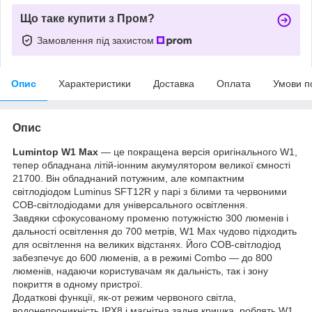
Що таке купити з Пром?
Замовлення під захистом
Опис
Характеристики
Доставка
Оплата
Умови п
Опис
Lumintop
W1 Max
— це покращена версія оригінального W1,
тепер обладнана літій-іонним акумулятором великої ємності
21700. Він обладнаний потужним, але компактним
світлодіодом Luminus SFT12R у парі з білими та червоними
COB-світлодіодами для універсального освітлення.
Завдяки сфокусованому променю потужністю 300 люменів і
дальності освітлення до 700 метрів, W1 Max чудово підходить
для освітлення на великих відстанях. Його COB-світлодіод
забезпечує до 600 люменів, а в режимі Combo — до 800
люменів, надаючи користувачам як дальність, так і зону
покриття в одному пристрої.
Додаткові функції, як-от режим червоного світла,
водонепроникність IPX8 і магнітна задня кришка, роблять W1