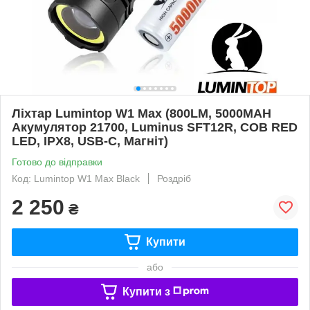
Ліхтар Lumintop W1 Max (800LM, 5000MAH
Акумулятор 21700, Luminus SFT12R, COB RED
LED, IPX8, USB-C, Магніт)
Готово до відправки
Код: Lumintop W1 Max Black
Роздріб
2 250
₴
Купити
або
Купити з