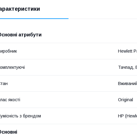
арактеристики
Основні атрибути
иробник
Hewlett P
омплектуючі
Тачпад, 
Стан
Вживани
лас якості
Original
умісність з брендом
HP (Hewle
Основні