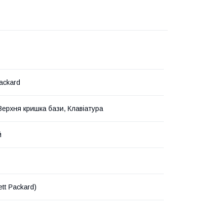
ackard
Верхня кришка бази, Клавіатура
й
tt Packard)