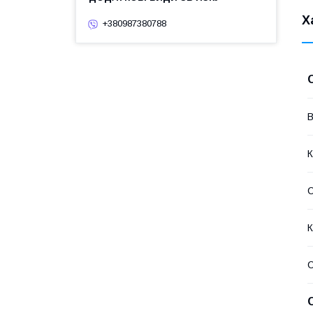
Х
+380987380788
В
К
К
С