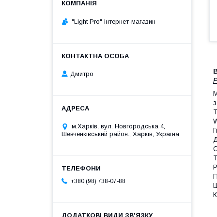
"Light Pro" інтернет-магазин
Дмитро
Р
М
з
Т
W
м.Харків, вул. Новгородська 4,
Г
Шевченківський район., Харків, Україна
Д
С
Т
Р
П
+380 (98) 738-07-88
Ш
К