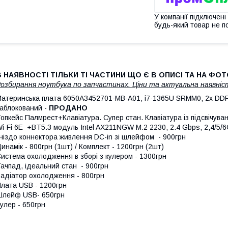
У компанії підключені
будь-який товар не п
В НАЯВНОСТІ ТІЛЬКИ ТІ ЧАСТИНИ ЩО Є В ОПИСІ ТА НА ФОТ
озбирання ноутбука по запчастинах. Ціни та актуальна наявніс
атеринська плата 6050A3452701-MB-A01, i7-1365U SRMM0, 2x DDR5,
аблокований -
ПРОДАНО
опкейс Палмрест+Клавіатура. Супер стан. Клавіатура із підсвічування
i-Fi 6Е +BT5.3 модуль Intel AX211NGW M.2 2230, 2.4 Gbps, 2,4/5/6
ніздо коннектора живлення DC-in зі шлейфом - 900грн
инамік - 800грн (1шт) / Комплект - 1200грн (2шт)
истема охолодження в зборі з кулером - 1300грн
ачпад, ідеальний стан - 900грн
адіатор охолодження - 800грн
лата USB - 1200грн
лейф USB- 650грн
улер - 650грн