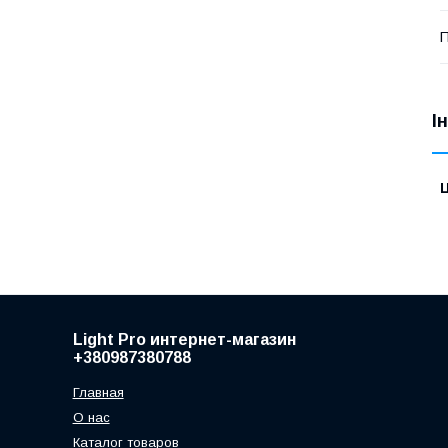
П
І
Ц
Light Pro интернет-магазин
+380987380788
Главная
О нас
Каталог товаров