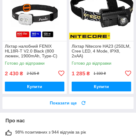
Ліхтар налобний FENIX
Ліхтар Nitecore HA23 (250LM,
HL18R-T V2.0 Black (800
Cree LED, 4 Mode, IPX8,
люмен, 1900mAh, Type-C)
2xAA)
Готово до відправки
Готово до відправки
2 430
1 285
₴
₴
2 525 ₴
1 330 ₴
Купити
Купити
Показати ще
Про нас
98% позитивних з 944 відгуків за рік