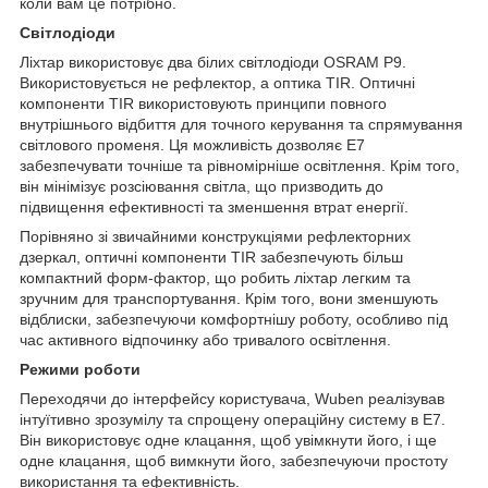
коли вам це потрібно.
Світлодіоди
Ліхтар використовує два білих світлодіоди OSRAM P9.
Використовується не рефлектор, а оптика TIR. Оптичні
компоненти TIR використовують принципи повного
внутрішнього відбиття для точного керування та спрямування
світлового променя. Ця можливість дозволяє E7
забезпечувати точніше та рівномірніше освітлення. Крім того,
він мінімізує розсіювання світла, що призводить до
підвищення ефективності та зменшення втрат енергії.
Порівняно зі звичайними конструкціями рефлекторних
дзеркал, оптичні компоненти TIR забезпечують більш
компактний форм-фактор, що робить ліхтар легким та
зручним для транспортування. Крім того, вони зменшують
відблиски, забезпечуючи комфортнішу роботу, особливо під
час активного відпочинку або тривалого освітлення.
Режими роботи
Переходячи до інтерфейсу користувача, Wuben реалізував
інтуїтивно зрозумілу та спрощену операційну систему в E7.
Він використовує одне клацання, щоб увімкнути його, і ще
одне клацання, щоб вимкнути його, забезпечуючи простоту
використання та ефективність.