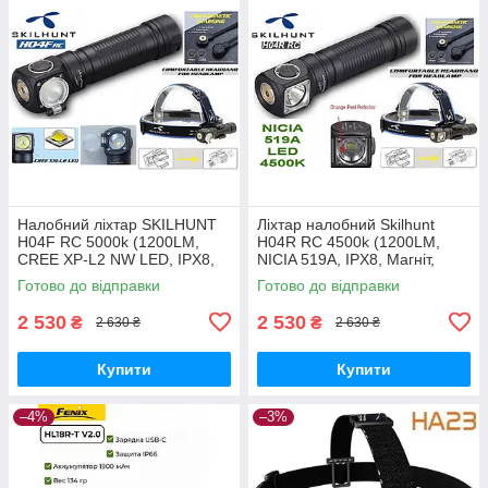
Налобний ліхтар SKILHUNT
Ліхтар налобний Skilhunt
H04F RC 5000k (1200LM,
H04R RC 4500k (1200LM,
CREE XP-L2 NW LED, IPX8,
NICIA 519A, IPX8, Магніт,
Магніт, TIR + плоске скло)
Плоске скло)
Готово до відправки
Готово до відправки
2 530
2 530
₴
₴
2 630 ₴
2 630 ₴
Купити
Купити
–4%
–3%