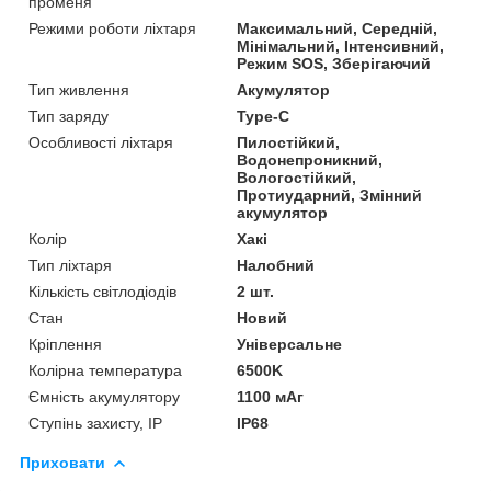
променя
Режими роботи ліхтаря
Максимальний, Середній,
Мінімальний, Інтенсивний,
Режим SOS, Зберігаючий
Тип живлення
Акумулятор
Тип заряду
Type-C
Особливості ліхтаря
Пилостійкий,
Водонепроникний,
Вологостійкий,
Протиударний, Змінний
акумулятор
Колір
Хакі
Тип ліхтаря
Налобний
Кількість світлодіодів
2 шт.
Стан
Новий
Кріплення
Універсальне
Колірна температура
6500K
Ємність акумулятору
1100 мАг
Ступінь захисту, IP
IP68
Приховати