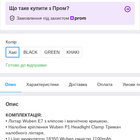
Що таке купити з Пром?
Замовлення під захистом
Колір
Хакі
BLACK
GREEN
KHAKI
Готово до відправки
Опис
Характеристики
Доставка
Оплата
Умови п
Опис
КОМПЛЕКТАЦІЯ:
• Ліхтар Wuben E7 з кліпсою і магнітною кришкою,
• Налобне кріплення Wuben P1 Headlight Clamp Тримач
налобного ліхтаря,
• Li-Ion акумулятор 18350 Wuben ємністю 1100mAh,