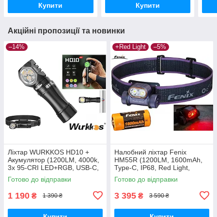
Купити
Купити
Акційні пропозиції та новинки
–14%
+Red Light
–5%
Ліхтар WURKKOS HD10 +
Налобний ліхтар Fenix
Акумулятор (1200LM, 4000k,
HM55R (1200LM, 1600mAh,
3x 95-CRI LED+RGB, USB-C,
Type-C, IP68, Red Light,
IP-68, Магніт, Кліпса, Anduril
18350) Фіолетовий
Готово до відправки
Готово до відправки
2)
1 190
3 395
₴
₴
1 390 ₴
3 590 ₴
Купити
Купити