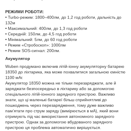
РЕЖИМИ РОБОТИ:
• Turbo-режим: 1800–400лм, до 1,2 год роботи, дальність до
132м
• Максимальний: 400лм, до 1,3 год роботи
• Середній: 150лм, до 4,5 год роботи
• Мінімальний: 5лм, до 60 год роботи
• Режим «Стробоскоп»: 1000лм
• Режим SOS-сигнал: 200лм.
Акумулятор
Wuben продумано включив літій-іонну акумуляторну батарею
18350 до ліхтарика, яка може похвалитися загальною ємністю
1100 мАг.
Акумулятор 18350 можна не тільки перезаряджати, але й
заряджати безпосередньо в ліхтарику або за допомогою
спеціального літій-іонного зарядного пристрою. Важливо
знати, що ці маленькі батареї більш сприйнятливі до
пошкоджень через перезарядження, тому дуже важливо
пам’ятати про струм заряду (вимірюється в мА), який вони
отримують під час використання автономного зарядного
пристрою. Однак за допомогою вбудованого зарядного
пристрою ця проблема автоматично вирішується.