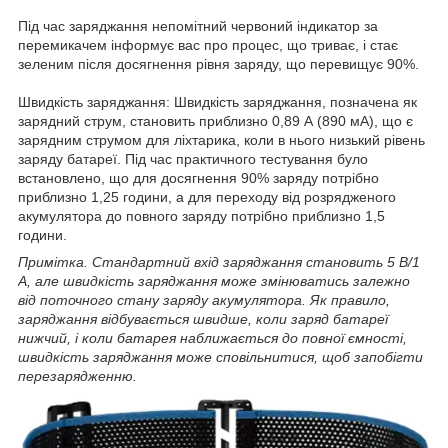
Під час заряджання непомітний червоний індикатор за
перемикачем інформує вас про процес, що триває, і стає
зеленим після досягнення рівня заряду, що перевищує 90%.
Швидкість заряджання: Швидкість заряджання, позначена як
зарядний струм, становить приблизно 0,89 А (890 мА), що є
зарядним струмом для ліхтарика, коли в нього низький рівень
заряду батареї. Під час практичного тестування було
встановлено, що для досягнення 90% заряду потрібно
приблизно 1,25 години, а для переходу від розрядженого
акумулятора до повного заряду потрібно приблизно 1,5
години.
Примітка. Стандартний вхід заряджання становить 5 В/1
А, але швидкість заряджання може змінюватись залежно
від поточного стану заряду акумулятора. Як правило,
заряджання відбувається швидше, коли заряд батареї
нижчий, і коли батарея наближається до повної ємності,
швидкість заряджання може сповільнитися, щоб запобігти
перезарядженню.