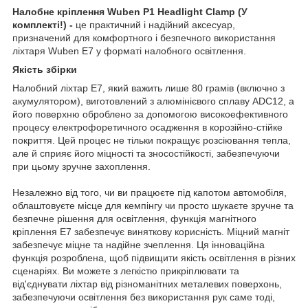
Налобне кріплення Wuben P1 Headlight Clamp (У
комплекті!) -
це практичний і надійний аксесуар,
призначений для комфортного і безпечного використання
ліхтаря Wuben E7 у форматі налобного освітлення.
Якість збірки
Налобний ліхтар E7, який важить лише 80 грамів (включно з
акумулятором), виготовлений з алюмінієвого сплаву ADC12, а
його поверхню оброблено за допомогою високоефективного
процесу електрофоретичного осадження в корозійно-стійке
покриття. Цей процес не тільки покращує розсіювання тепла,
але й сприяє його міцності та зносостійкості, забезпечуючи
при цьому зручне захоплення.
Незалежно від того, чи ви працюєте під капотом автомобіля,
облаштовуєте місце для кемпінгу чи просто шукаєте зручне та
безпечне рішення для освітлення, функція магнітного
кріплення E7 забезпечує виняткову корисність. Міцний магніт
забезпечує міцне та надійне зчеплення. Ця інноваційна
функція розроблена, щоб підвищити якість освітлення в різних
сценаріях. Ви можете з легкістю прикріплювати та
від'єднувати ліхтар від різноманітних металевих поверхонь,
забезпечуючи освітлення без використання рук саме тоді,