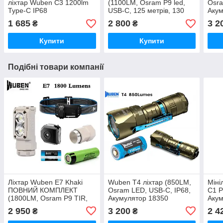
ліхтар Wuben C3 1200lm
(1100LM, Osram P9 led,
Osra
Type-C IP68
USB-C, 125 метрів, 130
Акум
вологозахищений +
годин, Кліпса, Магнітна
1100
1 685
2 800
3 2
₴
₴
оригінальний акумулятор
кнопка) Black
Кліп
18650 2600mAh
Купити
Купити
Подібні товари компанії
Ліхтар Wuben E7 Khaki
Wuben T4 ліхтар (850LM,
Міні
ПОВНИЙ КОМПЛЕКТ
Osram LED, USB-C, IP68,
C1 P
(1800LM, Osram P9 TIR,
Акумулятор 18350
Акум
USB-C, IP68,
1100mAh, 401 метр,
mAh 
2 950
3 200
2 4
₴
₴
3400mAh+1100mAh)
Кліпса) GOLD
Magn
Магн