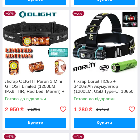
–5%
–5%
Ліхтар OLIGHT Perun 3 Mini
Ліхтар Boruit HC65 +
GHOST Limited (1250LM,
3400mAh Акумулятор
IPX8, TIR, Red Led, Магніт) +
(1200LM, USB Type-C, 18650,
Акумулятор 16340 650mAh
IPX6, Red Light)
Готово до відправки
Готово до відправки
2 950
1 280
₴
₴
3 100 ₴
1 345 ₴
Купити
Купити
–4%
–4%