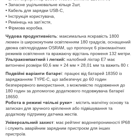
• Запасне ущільнювальне кільце 2шт,
• Кабель для зарядки USB-C,
• Інструкція користувача,
• Ремінець на зап'ястя,
• Фірмова коробка.
Чудова продуктивність
: максимальна яскравість 1800
люмен із ширококутним освітленням 180 градусів, оснащений
двома світлодіодами OSRAM, що пропонує 6 різноманітних
режимів освітлення та вражаючу відстань променя 132 метри.
Ультракомпактний і легкий:
налобний ліхтар E7 має
витончені розміри 60,6 мм × 24 мм × 28,01 мм та важить 80 г.
Подвійні варіанти батаре
ї: працює від батарей 18350 із
заряджанням TYPE-C, що забезпечує до 60 годин
безперервного використання, з можливістю подовження до
180 годин за допомогою додаткового подовжувача батареї
18650.
Робота в режимі «вільні руки»
: містить магнітну основу та
затискач для зручного кріплення або підвішування та
додаткову підтримку датчика жестів.
Універсальний захист
: має рейтинг водонепроникності IP68
і служить аварійним зарядним пристроєм для інших
пристроїв.