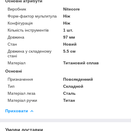
Основні атрибути
Виробник
Nitecore
Форм-фактор мультитула
Ніж
Конфігурація
Ніж
Кількість інструментів
1 шт.
Довжина
97 мм
Стан
Новий
Довжина у складеному
5.5 см
стані
Матеріал
Титановий сплав
Основні
Призначення
Повсякденний
Тип
Складной
Матеріал леза
Сталь
Матеріал ручки
Титан
Приховати
Умови доставки