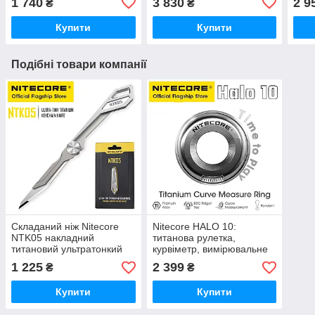
1 740
3 830
2 9
₴
₴
світла, USB-C, 130 метрів)
4000mAh)
IMR
Купити
Купити
Подібні товари компанії
Складаний ніж Nitecore
Nitecore HALO 10:
NTK05 накладний
титанова рулетка,
титановий ультратонкий
курвіметр, вимірювальне
кільце
1 225
2 399
₴
₴
Купити
Купити