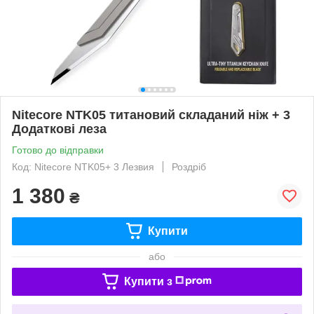
Nitecore NTK05 титановий складаний ніж + 3
Додаткові леза
Готово до відправки
Код: Nitecore NTK05+ 3 Лезвия
Роздріб
1 380
₴
Купити
або
Купити з