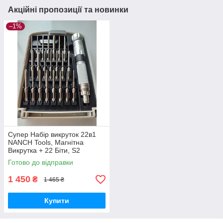
Акційні пропозиції та новинки
–1%
Супер Набір викруток 22в1
NANCH Tools, Магнітна
Викрутка + 22 Біти, S2
легована сталь HRC 58-62
Готово до відправки
1 450
₴
1 465 ₴
Купити