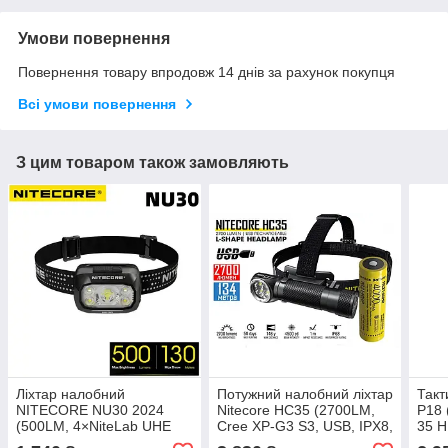
Умови повернення
Повернення товару впродовж 14 днів за рахунок покупця
Всі умови повернення
З цим товаром також замовляють
Ліхтар налобний
Потужний налобний ліхтар
Такт
NITECORE NU30 2024
Nitecore HC35 (2700LM,
P18 
(500LM, 4×NiteLab UHE
Cree XP-G3 S3, USB, IPX8,
35 H
LEDs + CRI>90, Три типи
Магніт, Акумулятор 21700
Чохо