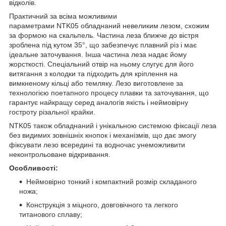
відколів.
Практичний за всіма можливими
параметрами NTK05 обладнаний невеликим лезом, схожим
за формою на скальпель. Частина леза ближче до вістря
зроблена під кутом 35°, що забезпечує плавний різ і має
ідеальне заточування. Інша частина леза надає йому
жорсткості. Спеціальний отвір на ньому слугує для його
витягання з колодки та підходить для кріплення на
вимкненому кільці або темляку. Лезо виготовлене за
технологією поетапного процесу плавки та заточування, що
гарантує найкращу серед аналогів якість і неймовірну
гостроту різальної крайки.
NTK05 також обладнаний і унікальною системою фіксації леза
без видимих зовнішніх кнопок і механізмів, що дає змогу
фіксувати лезо всередині та водночас унеможливити
неконтрольоване відкривання.
Особливості:
Неймовірно тонкий і компактний розмір складаного
ножа;
Конструкція з міцного, довговічного та легкого
титанового сплаву;