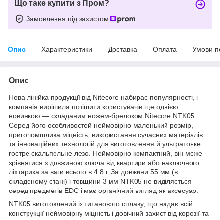
Що таке купити з Пром?
Замовлення під захистом
Опис
Характеристики
Доставка
Оплата
Умови п
Опис
Нова лінійка продукції від Nitecore набирає популярності, і
компанія вирішила потішити користувачів ще однією
новинкою — складаним ножем-брелоком Nitecore NTK05.
Серед його особливостей неймовірно маленький розмір,
приголомшлива міцність, використання сучасних матеріалів
та інноваційних технологій для виготовлення й ультратонке
гостре скальпельне лезо. Неймовірно компактний, він може
зрівнятися з довжиною ключа від квартири або наключного
ліхтарика за ваги всього в 4.8 г. За довжини 55 мм (в
складеному стані) і товщини 3 мм NTK05 не виділяється
серед предметів EDC і має органічний вигляд як аксесуар.
NTK05 виготовлений із титанового сплаву, що надає всій
конструкції неймовірну міцність і довічний захист від корозії та