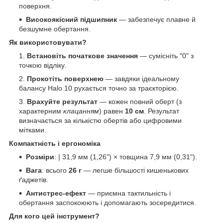
поверхня.
Високоякісний підшипник
— забезпечує плавне й
безшумне обертання.
Як використовувати?
Встановіть початкове значення
— сумісніть "0" з
точкою відліку.
Прокотіть поверхнею
— завдяки ідеальному
балансу Halo 10 рухається точно за траєкторією.
Врахуйте результат
— кожен повний оберт (з
характерним
клацанням
) равен
10 см
. Результат
визначається за кількістю обертів або цифровими
мітками.
Компактність і ергономіка
Розміри
: | 31,9 мм (1,26") × товщина 7,9 мм (0,31").
Вага
: всього
26 г
— легше більшості кишенькових
ґаджетів.
Антистрес-ефект
— приємна тактильність і
обертання заспокоюють і допомагають зосередитися.
Для кого цей інструмент?