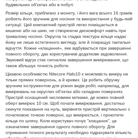
будівельних об'єктах або в побуті.
Розмір кільця, приблизно з монету, і його вага всього 16 грамів
роблять його зручним для носіння та використання у будь-якій
ситуації. Цей компактний пристрій легко поміщається в
кишеню або на шию, не створюючи дискомфорт навіть при
тривалому носінні. Округла та гладка текстура кільця надає
йому не лише естетичного вигляду, але й покращує тактильні
відчуття. Кожне «клацання», яке відбувається при завершенні
повного обороту, дає користувачеві додаткове задоволення.
Звуковий відгук стає сигналом завершення вимірювання, що
також збільшує точність роботи.
Цікавою особливістю Nitecore Halo10 є можливість виміру не
тільки прямих поверхонь, а й кривих. Це робить обручку
зручним інструментом для різних видів робіт, наприклад, для
вимірювань на округлих об'єктах або складних поверхнях.
Пристрій оснащений числовими мітками, де кожен повний
оберт вимірює 10 см. Щоб почати вимірювання, достатньо
скинути показання на нуль, вирівняти пристрій вертикально з
початковою точкою поверхні, що вимірюється, і прокотити
кільце по шляху. Коли користувач почує "клацання", це
означатиме завершення одного повного обороту. Для
отримання точного результату необхідно підрахувати кількість