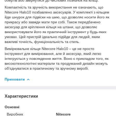
обертів або звернутися до числових позначок на кільці.
Компактність та зручність використання не означають, що
Nitecore Halo10 позбавлено аксесуарів. У комплекті з кільцем
йде шнурок для підвіски на шию, що дозволяє носити його як
прикрасу або завжди мати при собі. Також передбачено
аксесуар для кріплення кільця на штани, що дозволяє
використовувати його як практичний інструмент у будь-яких
умовах. Цей пристрій ідеально підійде для людей, яким
важливі точність, функціональність та стиль.
Вимірювальне кільце Nitecore Halo10 – це не просто
інструмент для вимірювання, але й аксесуар, який легко
інтегрується у повсякденне життя. Воно є прикладом того, як
високотехнологічні матеріали та продуманий дизайн можуть
об'єднуватися в практичному та зручному виробі.
Приховати
Характеристики
Основні
Виробник
Nitecore