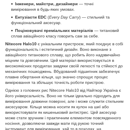
Інженери, майстри, дизайнери
— точні
вимірювання в будь-яких умовах.
Ентузіасти EDC
(
Every Day Carry
) — стильний та
функціональний аксесуар.
Поціновувачі преміальних матеріалів
— титановий
сплав авіаційного класу говорить сам за себе.
Nitecore Halo10
є унікальним пристроєм, який поєднує в собі
функціональність і естетичний дизайн. Воно виконане з
авіаційного титанового сплаву, що робить його надзвичайно
міцним та довговічним. Цей матеріал використовується в
високоякісних продуктах завдяки своїй легкості та стійкості до
механічних пошкоджень. Вбудований підшипник забезпечує
плавне обертання кільця, що значно спрощує процес
вимірювання та збільшує точність роботи пристрою.
Однією з головних рис Nitecore Halo10 від Найткор Україна є
його універсальність. Воно не тільки ідеально підходить для
вимірювання довжини поверхні, але і може служити стильним
аксесуаром. Кільце можна носити як кулон на шиї або
використовувати як кишеньковий антистрес. Цей аксесуар
може стати зручним і практичним елементом повсякденного
носіння, дозволяючи завжди мати під рукою точний
інструмент для вимірювання, хай то в походах, на