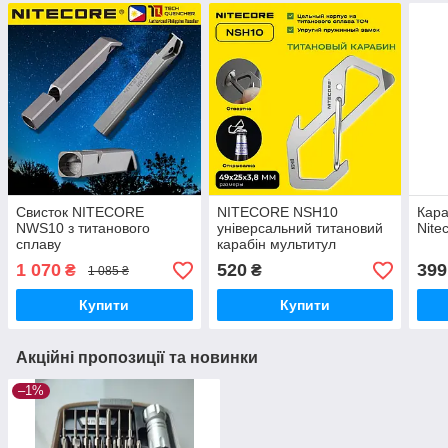
Свисток NITECORE
NITECORE NSH10
Кара
NWS10 з титанового
універсальний титановий
Nite
сплаву
карабін мультитул
1 070
520
399
₴
₴
1 085 ₴
Купити
Купити
Акційні пропозиції та новинки
–1%