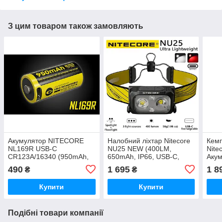
З цим товаром також замовляють
Акумулятор NITECORE
Налобний ліхтар Nitecore
Кемп
NL169R USB-C
NU25 NEW (400LM,
Nite
CR123A/16340 (950mAh,
650mAh, IP66, USB-C,
Акум
Li-Ion, Type-C, 2A, 3.6v,
RED Light, Індикація, 3
2170
490
1 695
1 8
₴
₴
500 циклів, Захист)
джерела світла,
Швидкознімне кріплення)
Купити
Купити
Подібні товари компанії