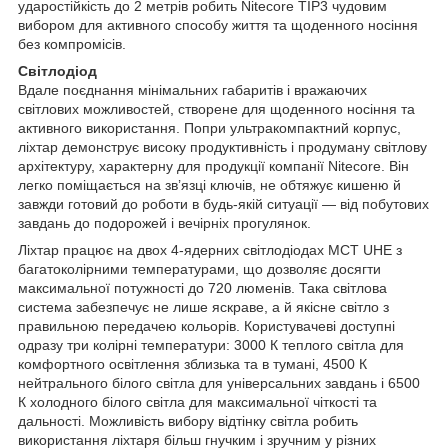
ударостійкість до 2 метрів робить Nitecore TIP3 чудовим
вибором для активного способу життя та щоденного носіння
без компромісів.
Світлодіод
Вдале поєднання мінімальних габаритів і вражаючих
світлових можливостей, створене для щоденного носіння та
активного використання. Попри ультракомпактний корпус,
ліхтар демонструє високу продуктивність і продуману світлову
архітектуру, характерну для продукції компанії Nitecore. Він
легко поміщається на зв’язці ключів, не обтяжує кишеню й
завжди готовий до роботи в будь-якій ситуації — від побутових
завдань до подорожей і вечірніх прогулянок.
Ліхтар працює на двох 4-ядерних світлодіодах MCT UHE з
багатоколірними температурами, що дозволяє досягти
максимальної потужності до 720 люменів. Така світлова
система забезпечує не лише яскраве, а й якісне світло з
правильною передачею кольорів. Користувачеві доступні
одразу три колірні температури: 3000 К теплого світла для
комфортного освітлення зблизька та в тумані, 4500 К
нейтрального білого світла для універсальних завдань і 6500
К холодного білого світла для максимальної чіткості та
дальності. Можливість вибору відтінку світла робить
використання ліхтаря більш гнучким і зручним у різних