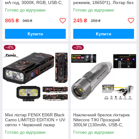
мА·год, 3000К, RGB, USB-C,
режимів, 18650*1), Ліхтар без
УФ, Кліпса, Магніт)
батареї
Готово до відправки
Готово до відправки
865
245
₴
₴
940 ₴
259 ₴
Купити
Купити
–4%
–3%
Міні ліхтар FENIX E06R Black
Наключний брелок ліхтарик
Camo LIMITED EDITION + UV
Nitecore TIKI Прозорий
світло + Червоний лазер
300LM (130mAh, USB-C,
(700LM, 750mAh, USB-C,
Osram P8+HI CRI White+UV
Готово до відправки
Готово до відправки
RGB, IP66, 110м, 60годин)
led, IP66)