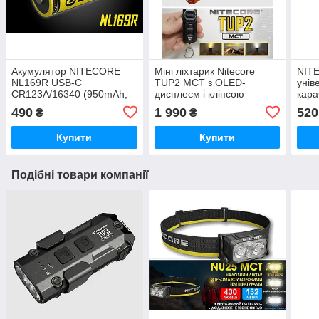
Акумулятор NITECORE
Міні ліхтарик Nitecore
NIT
NL169R USB-C
TUP2 MCT з OLED-
унів
CR123A/16340 (950mAh,
дисплеєм і кліпсою
кара
Li-Ion, Type-C, 2A, 3.6v,
(1200LM, 1300mAh, USB-
490
1 990
520
₴
₴
500 циклів, Захист)
C, ATR, IP54),
Помаранчевий
Купити
Купити
Подібні товари компанії