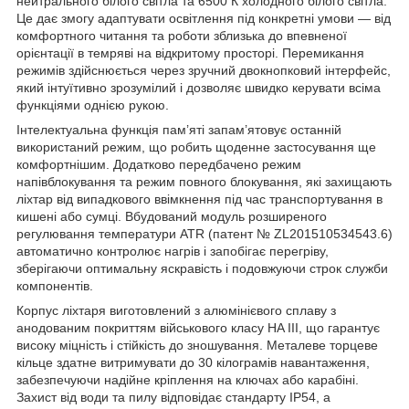
нейтрального білого світла та 6500 К холодного білого світла.
Це дає змогу адаптувати освітлення під конкретні умови — від
комфортного читання та роботи зблизька до впевненої
орієнтації в темряві на відкритому просторі. Перемикання
режимів здійснюється через зручний двокнопковий інтерфейс,
який інтуїтивно зрозумілий і дозволяє швидко керувати всіма
функціями однією рукою.
Інтелектуальна функція пам’яті запам’ятовує останній
використаний режим, що робить щоденне застосування ще
комфортнішим. Додатково передбачено режим
напівблокування та режим повного блокування, які захищають
ліхтар від випадкового ввімкнення під час транспортування в
кишені або сумці. Вбудований модуль розширеного
регулювання температури ATR (патент № ZL201510534543.6)
автоматично контролює нагрів і запобігає перегріву,
зберігаючи оптимальну яскравість і подовжуючи строк служби
компонентів.
Корпус ліхтаря виготовлений з алюмінієвого сплаву з
анодованим покриттям військового класу HA III, що гарантує
високу міцність і стійкість до зношування. Металеве торцеве
кільце здатне витримувати до 30 кілограмів навантаження,
забезпечуючи надійне кріплення на ключах або карабіні.
Захист від води та пилу відповідає стандарту IP54, а