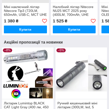
Міні наключний ліхтар
Налобний ліхтар Nitecore
Міні
Nitecore Tip3 (720LM,
NU25 MCT 2025 року
Nite
650mAh, USB-C, MCT UHE
(400LM, 700mAh, UHE
OLED
LED, IP54) Black
LED, USB-C, RED Light,
330m
1 380
1 525
1 5
₴
₴
Індикація)
ATR,
Blac
Купити
Купити
Акційні пропозиції та новинки
–8%
–5%
Ліхтарик Lumintop BLACK
Ручний кишеньковий міні
CAT Light Gray (400 лм, 450
ліхтарик (300LM, led, 5