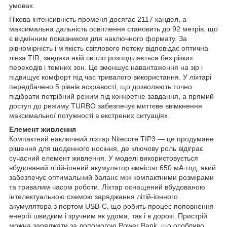
умовах.
Пікова інтенсивність променя досягає 2117 кандел, а
максимальна дальність освітлення становить до 92 метрів, що
є відмінним показником для наключного формату. За
рівномірність і м’якість світлового потоку відповідає оптична
лінза TIR, завдяки якій світло розподіляється без різких
переходів і темних зон. Це зменшує навантаження на зір і
підвищує комфорт під час тривалого використання. У ліхтарі
передбачено 5 рівнів яскравості, що дозволяють точно
підібрати потрібний режим під конкретне завдання, а прямий
доступ до режиму TURBO забезпечує миттєве ввімкнення
максимальної потужності в екстрених ситуаціях.
Елемент живлення
Компактний наключний ліхтар Nitecore TIP3 — це продумане
рішення для щоденного носіння, де ключову роль відіграє
сучасний елемент живлення. У моделі використовується
вбудований літій-іонний акумулятор ємністю 650 мА·год, який
забезпечує оптимальний баланс між компактними розмірами
та тривалим часом роботи. Ліхтар оснащений вбудованою
інтелектуальною схемою заряджання літій-іонного
акумулятора з портом USB-C, що робить процес поповнення
енергії швидким і зручним як удома, так і в дорозі. Пристрій
можна заряджати за допомогою Power Bank, що особливо