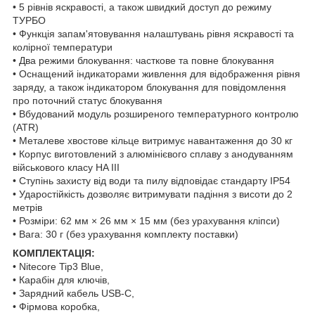
• 5 рівнів яскравості, а також швидкий доступ до режиму
ТУРБО
• Функція запам'ятовування налаштувань рівня яскравості та
колірної температури
• Два режими блокування: часткове та повне блокування
• Оснащений індикаторами живлення для відображення рівня
заряду, а також індикатором блокування для повідомлення
про поточний статус блокування
• Вбудований модуль розширеного температурного контролю
(ATR)
• Металеве хвостове кільце витримує навантаження до 30 кг
• Корпус виготовлений з алюмінієвого сплаву з анодуванням
військового класу HA III
• Ступінь захисту від води та пилу відповідає стандарту IP54
• Ударостійкість дозволяє витримувати падіння з висоти до 2
метрів
• Розміри: 62 мм × 26 мм × 15 мм (без урахування кліпси)
• Вага: 30 г (без урахування комплекту поставки)
КОМПЛЕКТАЦІЯ:
• Nitecore Tip3 Blue,
• Карабін для ключів,
• Зарядний кабель USB-C,
• Фірмова коробка,