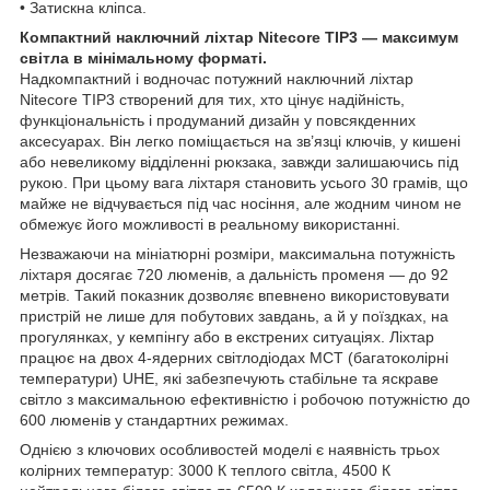
• Затискна кліпса.
Компактний наключний ліхтар Nitecore TIP3 — максимум
світла в мінімальному форматі.
Надкомпактний і водночас потужний наключний ліхтар
Nitecore TIP3 створений для тих, хто цінує надійність,
функціональність і продуманий дизайн у повсякденних
аксесуарах. Він легко поміщається на зв’язці ключів, у кишені
або невеликому відділенні рюкзака, завжди залишаючись під
рукою. При цьому вага ліхтаря становить усього 30 грамів, що
майже не відчувається під час носіння, але жодним чином не
обмежує його можливості в реальному використанні.
Незважаючи на мініатюрні розміри, максимальна потужність
ліхтаря досягає 720 люменів, а дальність променя — до 92
метрів. Такий показник дозволяє впевнено використовувати
пристрій не лише для побутових завдань, а й у поїздках, на
прогулянках, у кемпінгу або в екстрених ситуаціях. Ліхтар
працює на двох 4-ядерних світлодіодах MCT (багатоколірні
температури) UHE, які забезпечують стабільне та яскраве
світло з максимальною ефективністю і робочою потужністю до
600 люменів у стандартних режимах.
Однією з ключових особливостей моделі є наявність трьох
колірних температур: 3000 К теплого світла, 4500 К