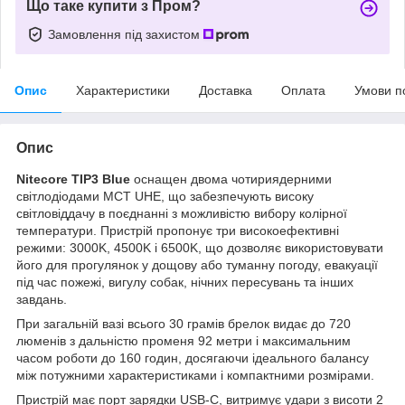
Що таке купити з Пром?
Замовлення під захистом
Опис
Характеристики
Доставка
Оплата
Умови п
Опис
Nitecore TIP3 Blue
оснащен двома чотириядерними
світлодіодами MCT UHE, що забезпечують високу
світловіддачу в поєднанні з можливістю вибору колірної
температури. Пристрій пропонує три високоефективні
режими: 3000K, 4500K і 6500K, що дозволяє використовувати
його для прогулянок у дощову або туманну погоду, евакуації
під час пожежі, вигулу собак, нічних пересувань та інших
завдань.
При загальній вазі всього 30 грамів брелок видає до 720
люменів з дальністю променя 92 метри і максимальним
часом роботи до 160 годин, досягаючи ідеального балансу
між потужними характеристиками і компактними розмірами.
Пристрій має порт зарядки USB-C, витримує удари з висоти 2