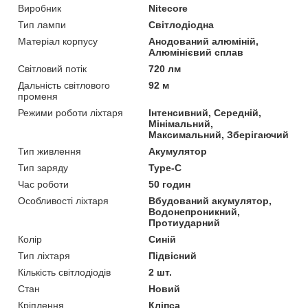
Виробник
Nitecore
Тип лампи
Світлодіодна
Матеріал корпусу
Анодований алюміній,
Алюмінієвий сплав
Світловий потік
720 лм
Дальність світлового
92 м
променя
Режими роботи ліхтаря
Інтенсивний, Середній,
Мінімальний,
Максимальний, Зберігаючий
Тип живлення
Акумулятор
Тип заряду
Type-C
Час роботи
50 годин
Особливості ліхтаря
Вбудований акумулятор,
Водонепроникний,
Протиударний
Колір
Синій
Тип ліхтаря
Підвісний
Кількість світлодіодів
2 шт.
Стан
Новий
Кріплення
Кліпса