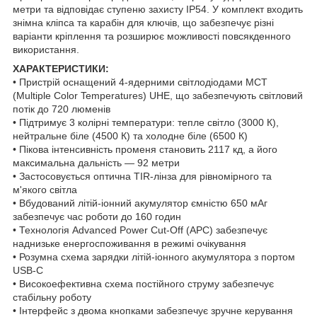
метри та відповідає ступеню захисту IP54. У комплект входить
знімна кліпса та карабін для ключів, що забезпечує різні
варіанти кріплення та розширює можливості повсякденного
використання.
ХАРАКТЕРИСТИКИ:
• Пристрій оснащений 4-ядерними світлодіодами MCT
(Multiple Color Temperatures) UHE, що забезпечують світловий
потік до 720 люменів
• Підтримує 3 колірні температури: тепле світло (3000 К),
нейтральне біле (4500 К) та холодне біле (6500 К)
• Пікова інтенсивність променя становить 2117 кд, а його
максимальна дальність — 92 метри
• Застосовується оптична TIR-лінза для рівномірного та
м'якого світла
• Вбудований літій-іонний акумулятор ємністю 650 мАг
забезпечує час роботи до 160 годин
• Технологія Advanced Power Cut-Off (APC) забезпечує
наднизьке енергоспоживання в режимі очікування
• Розумна схема зарядки літій-іонного акумулятора з портом
USB-C
• Високоефективна схема постійного струму забезпечує
стабільну роботу
• Інтерфейс з двома кнопками забезпечує зручне керування